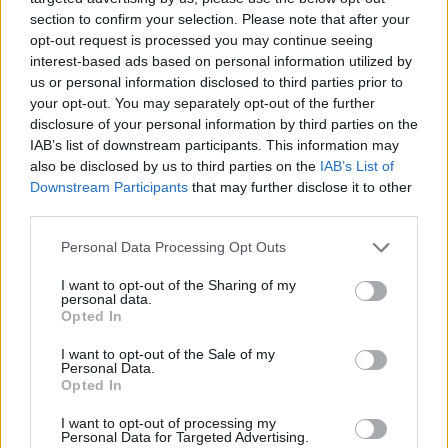
section to confirm your selection. Please note that after your
opt-out request is processed you may continue seeing
interest-based ads based on personal information utilized by
us or personal information disclosed to third parties prior to
your opt-out. You may separately opt-out of the further
disclosure of your personal information by third parties on the
IAB’s list of downstream participants. This information may
also be disclosed by us to third parties on the
IAB’s List of
Downstream Participants
that may further disclose it to other
third parties.
Personal Data Processing Opt Outs
I want to opt-out of the Sharing of my
personal data.
Opted In
I want to opt-out of the Sale of my
Personal Data.
Opted In
Esim for Global
|
Esim for Europe
|
Esim for Caribbean
|
Esim for USA
|
Esim for Italy
|
Esim for Spain
|
Esim
I want to opt-out of processing my
Personal Data for Targeted Advertising.
for Turkey
|
Esim for Germany
|
Esim for Greece
|
Esim