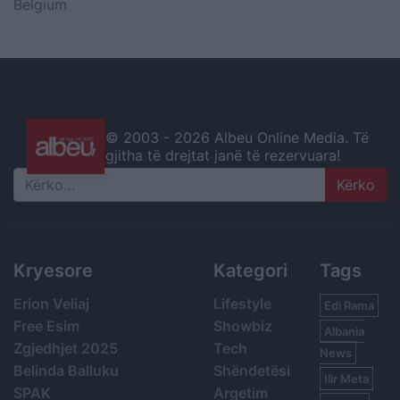
Belgium
© 2003 -
2026 Albeu Online Media. Të
gjitha të drejtat janë të rezervuara!
Search
Kryesore
Kategori
Tags
Erion Veliaj
Lifestyle
Edi Rama
Free Esim
Showbiz
Albania
Zgjedhjet 2025
Tech
News
Belinda Balluku
Shëndetësi
Ilir Meta
SPAK
Argetim