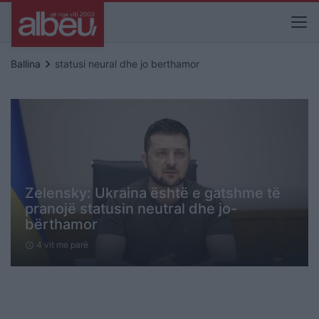
keyboard_arrow_right
Ballina
statusi neural dhe jo berthamor
Zelensky: Ukraina është e gatshme të
pranojë statusin neutral dhe jo-
bërthamor
4 vit me parë
schedule