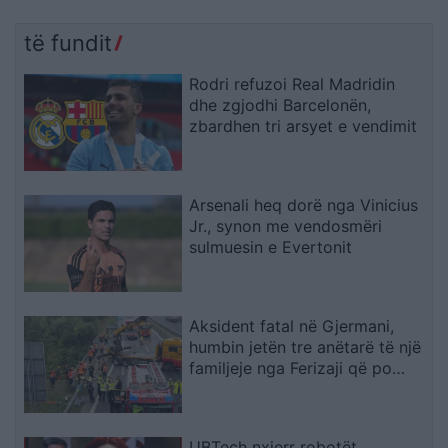
të fundit
Rodri refuzoi Real Madridin
dhe zgjodhi Barcelonën,
zbardhen tri arsyet e vendimit
Arsenali heq dorë nga Vinicius
Jr., synon me vendosmëri
sulmuesin e Evertonit
Aksident fatal në Gjermani,
humbin jetën tre anëtarë të një
familjeje nga Ferizaji që po
ktheheshin nga Kosova
UBTech nxjerr robotët