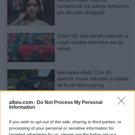
humanoidë me pamje njerëzore
për shoqëri afatgjatë
Smart #2 sjell sërish makinën e
vogël urbane elektrike me dy
vende
Mercedes-AMG CLA 45
elektrik thyen rekordin e klasës
së tij në Nürburgring
albeu.com -
Do Not Process My Personal
Information
Teleskopi më i fuqishëm diellor
zbulon vorbullat që ndikojnë
në motin hapësinor dhe Tokë
If you wish to opt-out of the sale, sharing to third parties, or
processing of your personal or sensitive information for
targeted advertising by us, please use the below opt-out