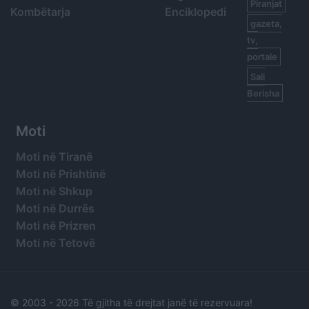
Piranjat
Kombëtarja
Enciklopedi
gazeta,
tv,
portale
Sali
Berisha
Moti
Moti në Tiranë
Moti në Prishtinë
Moti në Shkup
Moti në Durrës
Moti në Prizren
Moti në Tetovë
© 2003 -
2026 Të gjitha të drejtat janë të rezervuara!