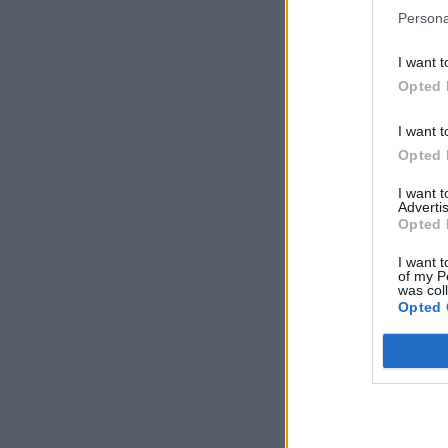
Persona
I want t
Opted 
I want t
Opted 
I want 
Advertis
Opted 
I want t
of my P
was col
Opted 