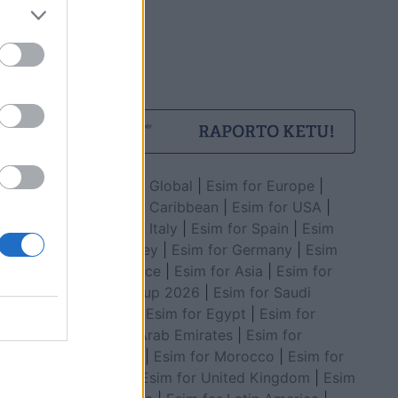
Esim for Global
|
Esim for Europe
|
Esim for Caribbean
|
Esim for USA
|
Esim for Italy
|
Esim for Spain
|
Esim
for Turkey
|
Esim for Germany
|
Esim
for Greece
|
Esim for Asia
|
Esim for
World Cup 2026
|
Esim for Saudi
Arabia
|
Esim for Egypt
|
Esim for
United Arab Emirates
|
Esim for
Balkans
|
Esim for Morocco
|
Esim for
China
|
Esim for United Kingdom
|
Esim