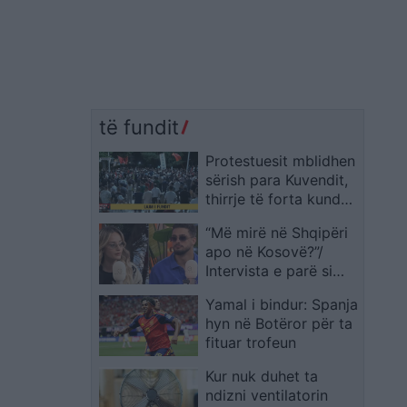
të fundit
Protestuesit mblidhen
sërish para Kuvendit,
thirrje të forta kundër
qeverisë dhe policisë
“Më mirë në Shqipëri
apo në Kosovë?”/
Intervista e parë si
çift, flasin Selin dhe
Yamal i bindur: Spanja
Gimbo Kemi filluar të
hyn në Botëror për ta
bashkëjetojmë
fituar trofeun
Kur nuk duhet ta
ndizni ventilatorin