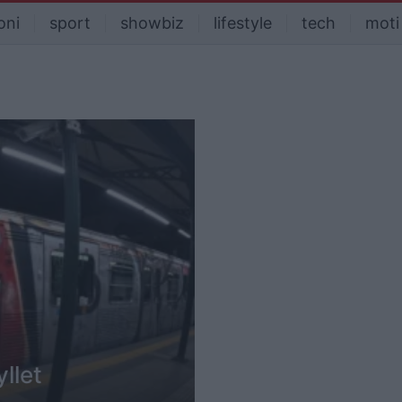
oni
sport
showbiz
lifestyle
tech
moti
llet