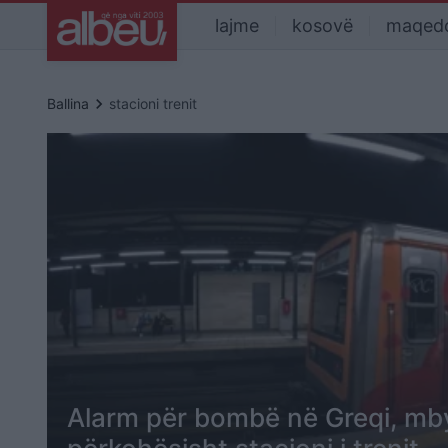
lajme
kosovë
maqed
keyboard_arrow_right
Ballina
stacioni trenit
Alarm për bombë në Greqi, mby