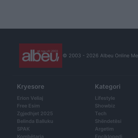
© 2003 -
2026 Albeu Online Medi
Kryesore
Kategori
Erion Veliaj
Lifestyle
Free Esim
Showbiz
Zgjedhjet 2025
Tech
Belinda Balluku
Shëndetësi
SPAK
Argetim
Kombëtarja
Enciklopedi