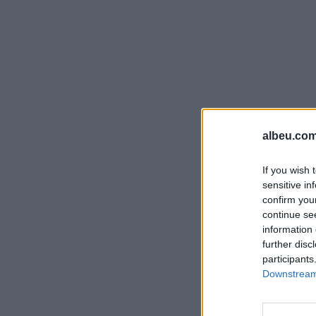
albeu.com
If you wish 
sensitive in
confirm you
continue se
information 
further disc
participants
Downstream 