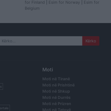
for Finland
|
Esim for Norway
|
Esim for
Belgium
Search
Moti
Moti në Tiranë
Moti në Prishtinë
s
Moti në Shkup
Moti në Durrës
Moti në Prizren
ortale
Moti në Tetovë