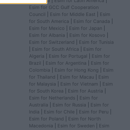
for Africa
|
Esim for Latin America
|
Esim for GCC Gulf Cooperation
Council
|
Esim for Middle East
|
Esim
for South America
|
Esim for Canada
|
Esim for Mexico
|
Esim for Japan
|
Esim for Albania
|
Esim for Kosovo
|
Esim for Switzerland
|
Esim for Tunisia
|
Esim for South Africa
|
Esim for
Algeria
|
Esim for Portugal
|
Esim for
Brazil
|
Esim for Argentina
|
Esim for
Colombia
|
Esim for Hong Kong
|
Esim
for Thailand
|
Esim for Macau
|
Esim
for Malaysia
|
Esim for Vietnam
|
Esim
for South Korea
|
Esim for Austria
|
Esim for Netherlands
|
Esim for
Australia
|
Esim for Russia
|
Esim for
India
|
Esim for Chile
|
Esim for Peru
|
Esim for Poland
|
Esim for North
Macedonia
|
Esim for Sweden
|
Esim