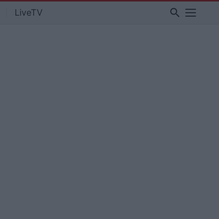
search
LiveTV