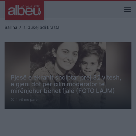
keyboard_arrow_right
Ballina
si dukej adi krasta
Pjesë e ekranit shqiptar prej 32 vitesh,
e gjeni dot për cilin moderator të
mirënjohur bëhet fjalë (FOTO LAJM)
4 vit me parë
schedule