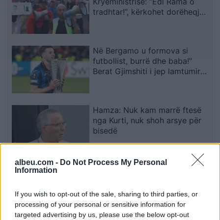
Kryeministrisë: “Edi Rama o
tradhtar!”, kërkohet dorëheqja
e tij
Në Bergamo u formova si
futbollist, burrë dhe baba!”
Berat Gjimshiti i jep lamtumirën
Atalantës me një mesazh
emocionues
Hamza: Nuk kam marrë ftesë
nga Kurti, nuk shoh arsye për
bisedë
albeu.com -
Do Not Process My Personal
Tërmeti 7.4 ballë godet
Information
Kolumbinë, pezullohen mësimet
dhe shemben pjesë spitalesh;
If you wish to opt-out of the sale, sharing to third parties, or
SHBA ofron mbështetje
processing of your personal or sensitive information for
targeted advertising by us, please use the below opt-out