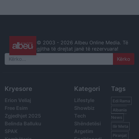
© 2003 -
2026 Albeu Online Media. Të
gjitha të drejtat janë të rezervuara!
Search
Kryesore
Kategori
Tags
Erion Veliaj
Lifestyle
Edi Rama
Free Esim
Showbiz
Albania
Zgjedhjet 2025
Tech
News
Belinda Balluku
Shëndetësi
Ilir Meta
SPAK
Argetim
Piranjat