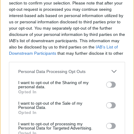
section to confirm your selection. Please note that after your
opt-out request is processed you may continue seeing
interest-based ads based on personal information utilized by
us or personal information disclosed to third parties prior to
your opt-out. You may separately opt-out of the further
disclosure of your personal information by third parties on the
IAB’s list of downstream participants. This information may
also be disclosed by us to third parties on the
IAB’s List of
Downstream Participants
that may further disclose it to other
third parties.
Personal Data Processing Opt Outs
I want to opt-out of the Sharing of my
personal data.
Opted In
I want to opt-out of the Sale of my
Personal Data.
Opted In
Esim for Global
|
Esim for Europe
|
Esim for Caribbean
|
Esim for USA
|
Esim for Italy
|
Esim for Spain
|
Esim
I want to opt-out of processing my
for Turkey
|
Esim for Germany
|
Esim for Greece
|
Esim
Personal Data for Targeted Advertising.
Opted In