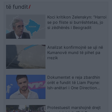
të fundit
Koci kritikon Zelenskyn: “Harroi
se po fliste si burrështetas, jo
si zëdhënës i Beogradit
Analizat konfirmojnë se uji në
Kumanovë mund të pihet pa
rrezik
Dokumentet e reja zbardhin
orët e fundit të Liam Payne:
Ish-anëtari i One Direction
kërkoi 5 gramë kokainë
Protestuesit marshojnë drejt