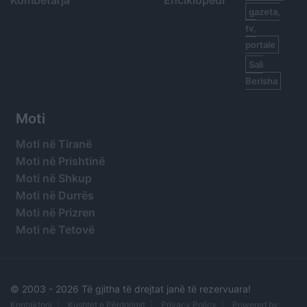
Kombëtarja
Enciklopedi
gazeta,
tv,
portale
Sali
Berisha
Moti
Moti në Tiranë
Moti në Prishtinë
Moti në Shkup
Moti në Durrës
Moti në Prizren
Moti në Tetovë
© 2003 -
2026 Të gjitha të drejtat janë të rezervuara!
Kontaktoni
Kushtet e Përdorimit
Privacy Policy
Powered by: