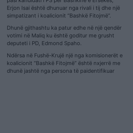
pasi kandidati i PS për Bashkinë e Ersekës,
Erjon Isai është dhunuar nga rivali i tij dhe një
simpatizant i koalicionit “Bashkë Fitojmë”.
Dhunë gjithashtu ka patur edhe në një qendër
votimi në Maliq ku është goditur me grusht
deputeti i PD, Edmond Spaho.
Ndërsa në Fushë-Krujë një nga komisionerët e
koalicionit “Bashkë Fitojmë” është nxjerrë me
dhunë jashtë nga persona të paidentifikuar