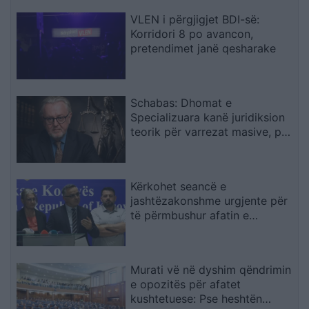
VLEN i përgjigjet BDI-së:
Korridori 8 po avancon,
pretendimet janë qesharake
Schabas: Dhomat e
Specializuara kanë juridiksion
teorik për varrezat masive, por
drejtësia duhet të vijë nga
gjykatat e Kosovës
Kërkohet seancë e
jashtëzakonshme urgjente për
të përmbushur afatin e
konstituimit të Kuvendit
Murati vë në dyshim qëndrimin
e opozitës për afatet
kushtetuese: Pse heshtën