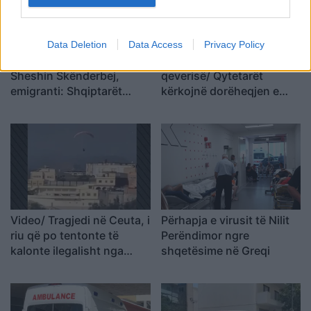
Data Deletion
Data Access
Privacy Policy
Diaspora proteston në
Protesta e 69 kundër
Sheshin Skënderbej,
qeverisë/ Qytetarët
emigranti: Shqiptarët
kërkojnë dorëheqjen e
meritojnë meritokraci dhe
Ramës, nis grumbullimi në
një qeveri europiane
sheshin “Skënderbej”:
Fuqia qëndron te
bashkimi
Video/ Tragjedi në Ceuta, i
Përhapja e virusit të Nilit
riu që po tentonte të
Perëndimor ngre
kalonte ilegalisht nga
shqetësime në Greqi
Maroku me parashutë bie
në det dhe vdes