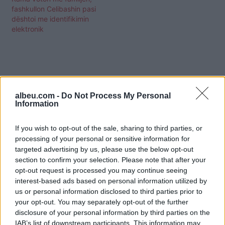
fashkullon Celibashin pasi
dështoi me identifikimin
elektronik
albeu.com -
Do Not Process My Personal
Information
If you wish to opt-out of the sale, sharing to third parties, or
processing of your personal or sensitive information for
targeted advertising by us, please use the below opt-out
section to confirm your selection. Please note that after your
opt-out request is processed you may continue seeing
interest-based ads based on personal information utilized by
us or personal information disclosed to third parties prior to
your opt-out. You may separately opt-out of the further
Shtuar
më
14.05.2023 18:57
disclosure of your personal information by third parties on the
Tags:
,
,
,
,
albeu
isai
rrahje
Shqiperia
IAB’s list of downstream participants. This information may