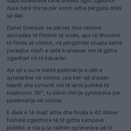
siaps soialistëve kanë shkelur ligjin zgjedhor
duke bërë thirrje për votim edhe përgjatë ditës
së diel.
Duhet theksuar se përveç disa rasteve
sporadike të filmimit të votës, apo të dhunimit
të fletës së votimit, në përgjithësi situata është
paraqitur mjaft e qetë krahasuar me të gjitha
zgjedhjet në të kaluarën.
Ajo që u vu re është pjeëmarrja e ulët e
qytetarëve në votime, çka bëri që shpesh
liderët dhe zyrtarët më të lartë politikë të
koalicionit “BF”, tu bënin thirrje qytetarëve për
pjesëmarrje në votime.
E diela e 14 majit ishte dhe finalja e 40 ditëve
fushatë zgjedhore të të gjitha kampeve
politike, e cila ju la radhën qytetarëve që të