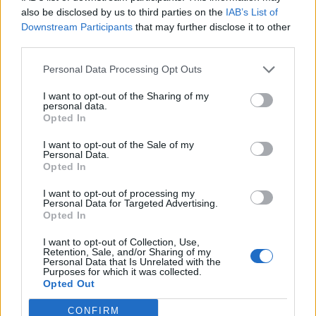
voton
also be disclosed by us to third parties on the
IAB’s List of
Downstream Participants
that may further disclose it to other
third parties.
Personal Data Processing Opt Outs
I want to opt-out of the Sharing of my
personal data.
Opted In
I want to opt-out of the Sale of my
Personal Data.
Opted In
I want to opt-out of processing my
Personal Data for Targeted Advertising.
Thirrje nga Rrogozhina:
Protesta e dytë në
Opted In
Banorët kundërshtojnë
Memaliaj kundër reformës
I want to opt-out of Collection, Use,
bashkimin me Kavajën,
territoriale, banorët
Retention, Sale, and/or Sharing of my
kërkojnë ruajtjen e
refuzojnë bashkimin me
Personal Data that Is Unrelated with the
Purposes for which it was collected.
bashkisë së tyre
Tepelenën
Opted Out
CONFIRM