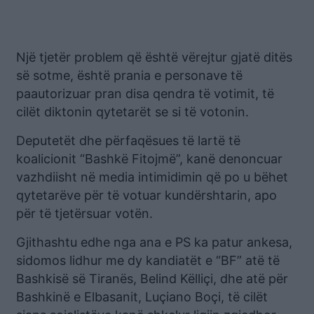
Një tjetër problem që është vërejtur gjatë ditës
së sotme, është prania e personave të
paautorizuar pran disa qendra të votimit, të
cilët diktonin qytetarët se si të votonin.
Deputetët dhe përfaqësues të lartë të
koalicionit “Bashkë Fitojmë”, kanë denoncuar
vazhdiisht në media intimidimin që po u bëhet
qytetarëve për të votuar kundërshtarin, apo
për të tjetërsuar votën.
Gjithashtu edhe nga ana e PS ka patur ankesa,
sidomos lidhur me dy kandiatët e “BF” atë të
Bashkisë së Tiranës, Belind Këlliçi, dhe atë për
Bashkinë e Elbasanit, Luçiano Boçi, të cilët