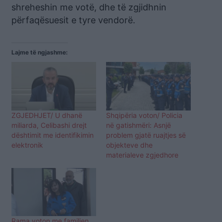
shreheshin me votë, dhe të zgjidhnin
përfaqësuesit e tyre vendorë.
Lajme të ngjashme:
ZGJEDHJET/ U dhanë
Shqipëria voton/ Policia
miliarda, Celibashi drejt
në gatishmëri: Asnjë
dështimit me identifikimin
problem gjatë ruajtjes së
elektronik
objekteve dhe
materialeve zgjedhore
Rama voton me familjen,