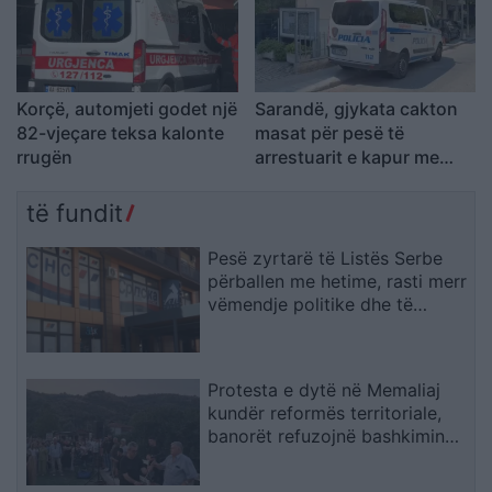
Korçë, automjeti godet një
Sarandë, gjykata cakton
82-vjeçare teksa kalonte
masat për pesë të
rrugën
arrestuarit e kapur me
armë në Gjashtë
të fundit
Pesë zyrtarë të Listës Serbe
përballen me hetime, rasti merr
vëmendje politike dhe të
sigurisë
Protesta e dytë në Memaliaj
kundër reformës territoriale,
banorët refuzojnë bashkimin
me Tepelenën