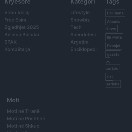
Kryesore
Kategori
Tags
Erion Veliaj
Lifestyle
Edi Rama
Free Esim
Showbiz
Albania
Zgjedhjet 2025
Tech
News
Belinda Balluku
Shëndetësi
Ilir Meta
SPAK
Argetim
Piranjat
Kombëtarja
Enciklopedi
gazeta,
tv,
portale
Sali
Berisha
Moti
Moti në Tiranë
Moti në Prishtinë
Moti në Shkup