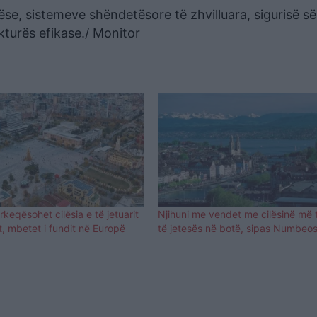
ëse, sistemeve shëndetësore të zhvilluara, sigurisë së
ukturës efikase./ Monitor
keqësohet cilësia e të jetuarit
Njihuni me vendet me cilësinë më t
, mbetet i fundit në Europë
të jetesës në botë, sipas Numbeo