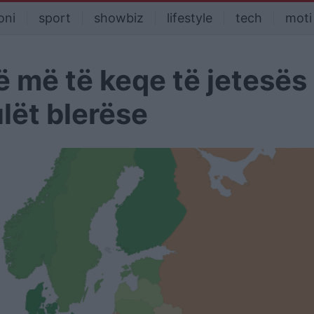
oni
sport
showbiz
lifestyle
tech
moti
ë më të keqe të jetesës
ulët blerëse