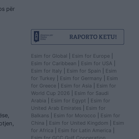
os për
Esim for Global
|
Esim for Europe
|
Esim for Caribbean
|
Esim for USA
|
Esim for Italy
|
Esim for Spain
|
Esim
for Turkey
|
Esim for Germany
|
Esim
for Greece
|
Esim for Asia
|
Esim for
World Cup 2026
|
Esim for Saudi
Arabia
|
Esim for Egypt
|
Esim for
United Arab Emirates
|
Esim for
ëse,
Balkans
|
Esim for Morocco
|
Esim for
China
|
Esim for United Kingdom
|
Esim
otjen,
for Africa
|
Esim for Latin America
|
Esim for GCC Gulf Cooperation