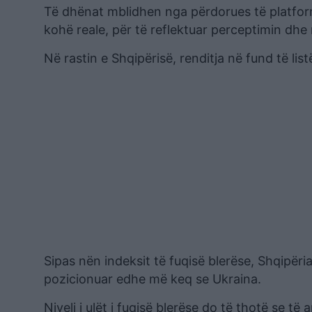
Të dhënat mblidhen nga përdorues të platfor
kohë reale, për të reflektuar perceptimin dhe 
Në rastin e Shqipërisë, renditja në fund të lis
Sipas nën indeksit të fuqisë blerëse, Shqipëria
pozicionuar edhe më keq se Ukraina.
Niveli i ulët i fuqisë blerëse do të thotë se të