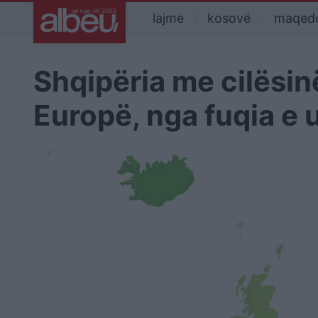
lajme
kosovë
maqed
Shqipëria me cilësin
Europë, nga fuqia e 