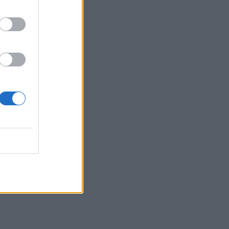
he
a në
tësia e
r në
ëtë