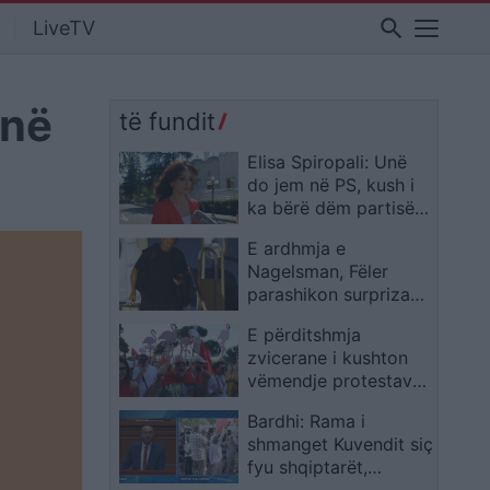
search
LiveTV
 në
të fundit
Elisa Spiropali: Unë
do jem në PS, kush i
ka bërë dëm partisë
të shkojë aty ku ka
E ardhmja e
vendin
Nagelsman, Fëler
parashikon surpriza
për Gjermaninë:
E përditshmja
Mendoj se …
zvicerane i kushton
vëmendje protestave
në Tiranë: kërkohet
Bardhi: Rama i
largimi i Ramës
shmanget Kuvendit siç
fyu shqiptarët,
dorëheqjen e ka