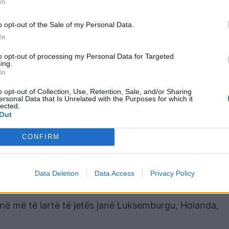
In
a e përgjithshme e sistemit shëndetësor; Përgatitja d
o opt-out of the Sale of my Personal Data.
ësia e shërbimit në situata emergjente; Aksesueshmëri
In
oja dhe përballueshmëria e shërbimeve mjekësore; Sak
to opt-out of processing my Personal Data for Targeted
 Ndjesia e sigurisë dhe besimit ndaj sistemit.
ing.
In
 në raportime të përdoruesve të Numbeo, dhe nuk
o opt-out of Collection, Use, Retention, Sale, and/or Sharing
ëndetësore apo agjenci shtetërore.
ersonal Data that Is Unrelated with the Purposes for which it
lected.
Out
të eksperiencës së qytetarëve me kujdesin shëndetëso
CONFIRM
përia është e katërta nga fundi në Europë, ndërsa k
Ukraina.
Data Deletion
Data Access
Privacy Policy
sigurisë publike dhe klimës.
sinë më të lartë të jetës janë Luksemburgu, Holanda,