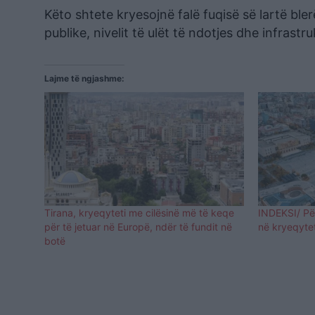
Këto shtete kryesojnë falë fuqisë së lartë bler
publike, nivelit të ulët të ndotjes dhe infrastr
Lajme të ngjashme:
Tirana, kryeqyteti me cilësinë më të keqe
INDEKSI/ Për
për të jetuar në Europë, ndër të fundit në
në kryeqytet
botë