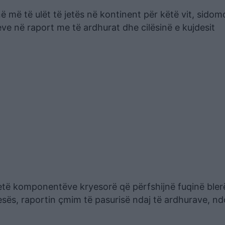
ë më të ulët të jetës në kontinent për këtë vit, sidom
ve në raport me të ardhurat dhe cilësinë e kujdesit
tetë komponentëve kryesorë që përfshijnë fuqinë bler
tesës, raportin çmim të pasurisë ndaj të ardhurave, nd