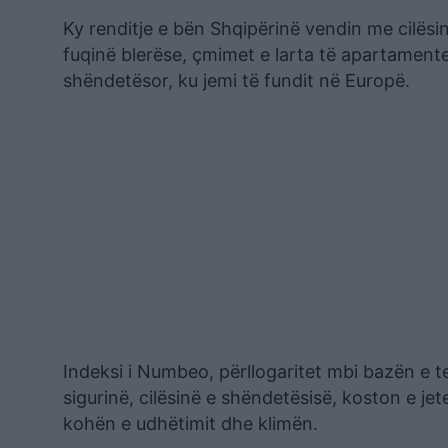
Ky renditje e bën Shqipërinë vendin me cilësin
fuqinë blerëse, çmimet e larta të apartamente
shëndetësor, ku jemi të fundit në Europë.
Indeksi i Numbeo, përllogaritet mbi bazën e 
sigurinë, cilësinë e shëndetësisë, koston e je
kohën e udhëtimit dhe klimën.