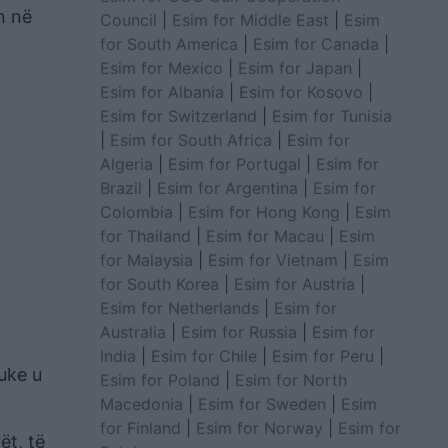
n në
Council
|
Esim for Middle East
|
Esim
for South America
|
Esim for Canada
|
Esim for Mexico
|
Esim for Japan
|
Esim for Albania
|
Esim for Kosovo
|
Esim for Switzerland
|
Esim for Tunisia
|
Esim for South Africa
|
Esim for
Algeria
|
Esim for Portugal
|
Esim for
Brazil
|
Esim for Argentina
|
Esim for
Colombia
|
Esim for Hong Kong
|
Esim
for Thailand
|
Esim for Macau
|
Esim
for Malaysia
|
Esim for Vietnam
|
Esim
for South Korea
|
Esim for Austria
|
Esim for Netherlands
|
Esim for
Australia
|
Esim for Russia
|
Esim for
India
|
Esim for Chile
|
Esim for Peru
|
duke u
Esim for Poland
|
Esim for North
Macedonia
|
Esim for Sweden
|
Esim
for Finland
|
Esim for Norway
|
Esim for
ët, të