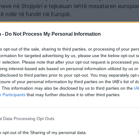
eve në Shqipëri e tejkaluan lehtë mesataren europia
ë ndër të fundit në Europë.
40% të buxhetit për tu ushqyer, në krahasim me 13% 
 -
Do Not Process My Personal Information
uajtshme dhe të ardhurave është më i pafavorshmi në
to opt-out of the sale, sharing to third parties, or processing of your per
erjes së një apartamenti.
formation for targeted advertising by us, please use the below opt-out s
r selection. Please note that after your opt-out request is processed y
 duhen për të blerë një apartament mesatar, ku një vl
eing interest-based ads based on personal information utilized by us or
disclosed to third parties prior to your opt-out. You may separately opt-
losure of your personal information by third parties on the IAB’s list of
. This information may also be disclosed by us to third parties on the
IA
ha më e gjatë në Europë, ndërsa në Danimarkë dhe Belg
Participants
that may further disclose it to other third parties.
n përkatësisht 6.1 dhe 6.8 vjet.
en në shërbime shëndetësore, mbeten problematikë d
l Data Processing Opt Outs
në Europë, duke lënë pas vetëm Maqedoninë e Veriut. 
o opt-out of the Sharing of my personal data.
erëson Shqipërinë me cilësinë më të ulët në Europë.