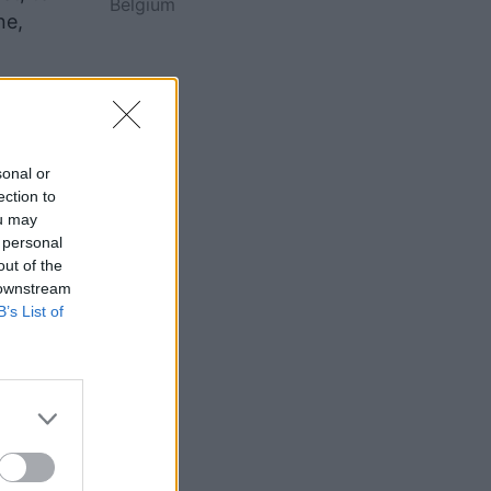
Belgium
ne,
që është
sonal or
ection to
ou may
erë më e
 personal
out of the
 downstream
B’s List of
jikë, që
he nën
Për