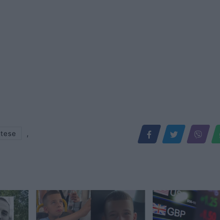
,
etese