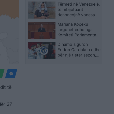
Tërmeti në Venezuelë,
menduar, por nuk
të mbijetuarit
është i lirë
denoncojnë vonesa në
reagim: U braktisëm
Marjana Koçeku
nën rrënoja
largohet edhe nga
Komiteti Parlamentar
për Stabilizim-
Dinamo siguron
Asociimin pas ndarjes
Eridon Qardakun edhe
nga PS
për një tjetër sezon,
Ilir Daja merr frymë
më lirshëm para duelit
në Conference
League
dit të
dër 37