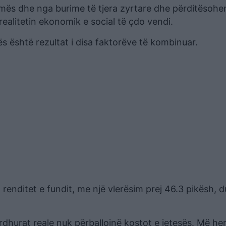
mës dhe nga burime të tjera zyrtare dhe përditësohe
realitetin ekonomik e social të çdo vendi.
tës është rezultat i disa faktorëve të kombinuar.
 renditet e fundit, me një vlerësim prej 46.3 pikësh, 
 ardhurat reale nuk përballojnë kostot e jetesës. Më her