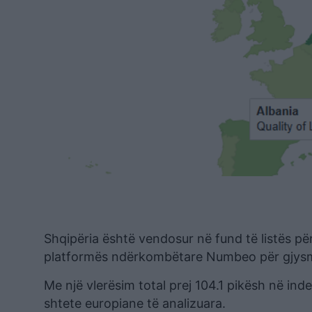
Shqipëria është vendosur në fund të listës për
platformës ndërkombëtare Numbeo për gjysmë
Me një vlerësim total prej 104.1 pikësh në inde
shtete europiane të analizuara.