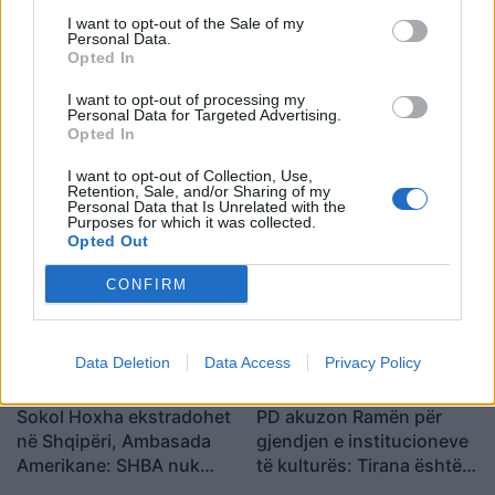
I want to opt-out of the Sale of my
Shtuar
më
9.06.2025 09:04
Personal Data.
Opted In
Tags:
,
,
,
1 person
Korce
Shpopullimi
tirane
I want to opt-out of processing my
Personal Data for Targeted Advertising.
Opted In
I want to opt-out of Collection, Use,
Retention, Sale, and/or Sharing of my
Personal Data that Is Unrelated with the
Purposes for which it was collected.
Opted Out
CONFIRM
Data Deletion
Data Access
Privacy Policy
Sokol Hoxha ekstradohet
PD akuzon Ramën për
në Shqipëri, Ambasada
gjendjen e institucioneve
Amerikane: SHBA nuk
të kulturës: Tirana është
është strehë për
pa Muze, Galeri, Teatër