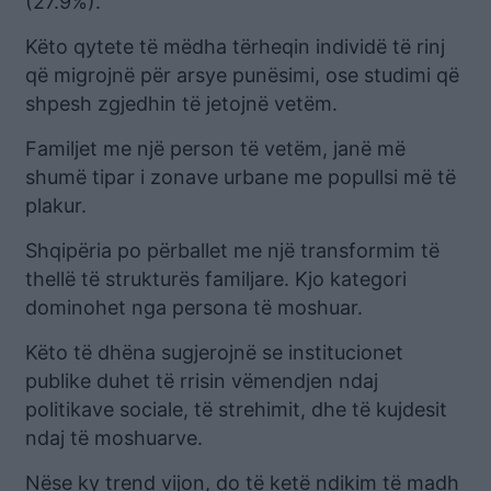
(27.9%).
Këto qytete të mëdha tërheqin individë të rinj
që migrojnë për arsye punësimi, ose studimi që
shpesh zgjedhin të jetojnë vetëm.
Familjet me një person të vetëm, janë më
shumë tipar i zonave urbane me popullsi më të
plakur.
Shqipëria po përballet me një transformim të
thellë të strukturës familjare. Kjo kategori
dominohet nga persona të moshuar.
Këto të dhëna sugjerojnë se institucionet
publike duhet të rrisin vëmendjen ndaj
politikave sociale, të strehimit, dhe të kujdesit
ndaj të moshuarve.
Nëse ky trend vijon, do të ketë ndikim të madh