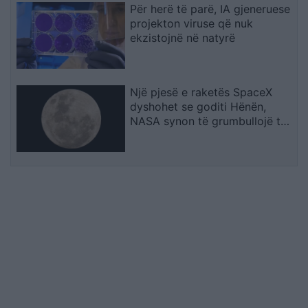
Për herë të parë, IA gjeneruese
projekton viruse që nuk
ekzistojnë në natyrë
Një pjesë e raketës SpaceX
dyshohet se goditi Hënën,
NASA synon të grumbullojë të
dhëna