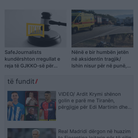
rikthejnë besimin te njëri-
javën e ardhshme
tjetri
SafeJournalists
Nënë e bir humbën jetën
kundërshton rregullat e
në aksidentin tragjik/
reja të GJKKO-së për
Ishin nisur për në punë,
median: Të rishikohen
por fati u kishte rezervuar
kufizimet ndaj gazetarëve
udhëtimin e fundit (FOTO)
të fundit
dhe informimit publik
VIDEO/ Ardit Krymi shënon
golin e parë me Tiranën,
përgjigje për Edi Martinin dhe
Vllazninë! Reagon partnerja e
mesfushorit
Real Madridi dërgon në huazim
te Fiorentina lojtarin për të cilin