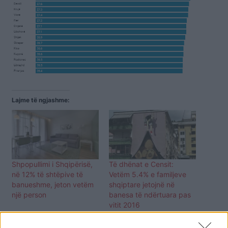
Lajme të ngjashme:
Shpopullimi i Shqipërisë,
Të dhënat e Censit:
në 12% të shtëpive të
Vetëm 5.4% e familjeve
banueshme, jeton vetëm
shqiptare jetojnë në
një person
banesa të ndërtuara pas
vitit 2016