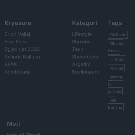
Search
Kryesore
Kategori
Tags
Erion Veliaj
Lifestyle
Edi Rama
Free Esim
Showbiz
Albania
Zgjedhjet 2025
Tech
News
Belinda Balluku
Shëndetësi
Ilir Meta
SPAK
Argetim
Piranjat
Kombëtarja
Enciklopedi
gazeta,
tv,
portale
Sali
Berisha
Moti
Moti në Tiranë