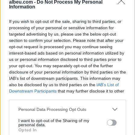
albeu.com -
Do Not Process My Personal
Information
If you wish to opt-out of the sale, sharing to third parties, or
Statistikat/ Gjysma e
processing of your personal or sensitive information for
familjeve në Shqipëri janë
targeted advertising by us, please use the below opt-out
me persona mbi 60-vjeç
section to confirm your selection. Please note that after your
opt-out request is processed you may continue seeing
interest-based ads based on personal information utilized by
us or personal information disclosed to third parties prior to
your opt-out. You may separately opt-out of the further
disclosure of your personal information by third parties on the
IAB’s list of downstream participants. This information may
also be disclosed by us to third parties on the
IAB’s List of
Downstream Participants
that may further disclose it to other
third parties.
Personal Data Processing Opt Outs
I want to opt-out of the Sharing of my
personal data.
Opted In