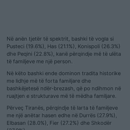
Në anën tjetër të spektrit, bashki të vogla si
Pusteci (19.6%), Has (21.1%), Konispoli (26.3%)
dhe Peqini (22.8%), kanë përqindje më të ulëta
të familjeve me një person.
Në këto bashki ende dominon tradita historike
me lidhje më të forta familjare dhe
bashkëjetesë ndër-brezash, që po ndihmon në
ruajtjen e strukturave më të mëdha familjare.
Përveç Tiranës, përqindje të larta të familjeve
me një anëtar hasen edhe në Durrës (27.9%),
Elbasan (28.0%), Fier (27.2%) dhe Shkodër