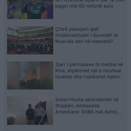
pagoi mbi 60 milionë euro
Çfarë pasojash sjell
moskonstituimi i Kuvendit të
Kosovës deri në mesnatë?
Zjarr i përmasave të mëdha në
Klos, shpëtohet një e moshuar
invalide dhe rrezikohet kabina
elektrike
Sokol Hoxha ekstradohet në
Shqipëri, Ambasada
Amerikane: SHBA nuk është
strehë për kriminelët që
abuzojnë me sistemin e
emigracionit