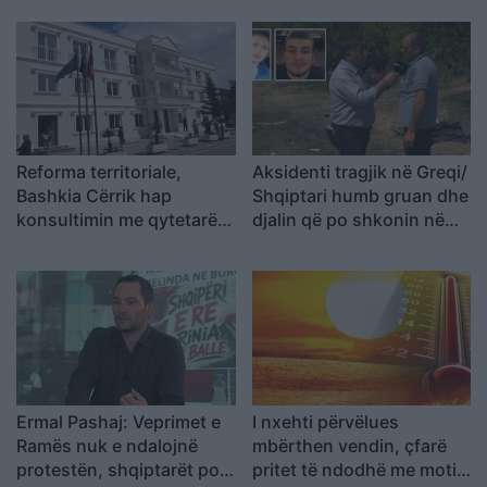
kriminelët që abuzojnë me
dhe Cirk Kombëtar
sistemin e emigracionit
Reforma territoriale,
Aksidenti tragjik në Greqi/
Bashkia Cërrik hap
Shqiptari humb gruan dhe
konsultimin me qytetarët,
djalin që po shkonin në
Doka: Vendimmarrja të
punë: Humba gjithçka…
udhëhiqet nga nevojat e
komunitetit
Ermal Pashaj: Veprimet e
I nxehti përvëlues
Ramës nuk e ndalojnë
mbërthen vendin, çfarë
protestën, shqiptarët po
pritet të ndodhë me motin