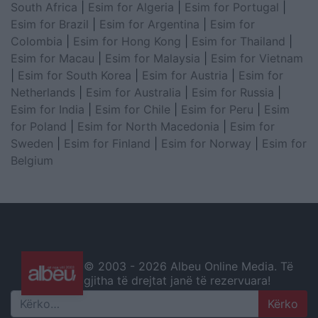
South Africa
|
Esim for Algeria
|
Esim for Portugal
|
Esim for Brazil
|
Esim for Argentina
|
Esim for
Colombia
|
Esim for Hong Kong
|
Esim for Thailand
|
Esim for Macau
|
Esim for Malaysia
|
Esim for Vietnam
|
Esim for South Korea
|
Esim for Austria
|
Esim for
Netherlands
|
Esim for Australia
|
Esim for Russia
|
Esim for India
|
Esim for Chile
|
Esim for Peru
|
Esim
for Poland
|
Esim for North Macedonia
|
Esim for
Sweden
|
Esim for Finland
|
Esim for Norway
|
Esim for
Belgium
© 2003 -
2026 Albeu Online Media. Të
gjitha të drejtat janë të rezervuara!