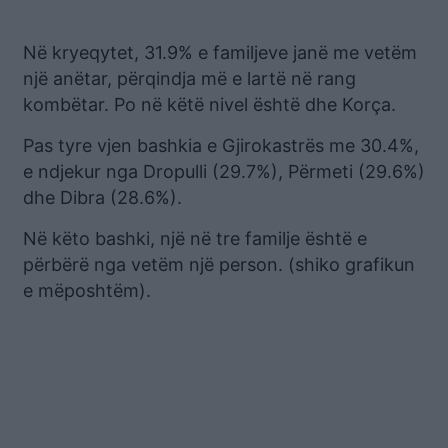
Në kryeqytet, 31.9% e familjeve janë me vetëm
një anëtar, përqindja më e lartë në rang
kombëtar. Po në këtë nivel është dhe Korça.
Pas tyre vjen bashkia e Gjirokastrës me 30.4%,
e ndjekur nga Dropulli (29.7%), Përmeti (29.6%)
dhe Dibra (28.6%).
Në këto bashki, një në tre familje është e
përbërë nga vetëm një person. (shiko grafikun
e mëposhtëm).