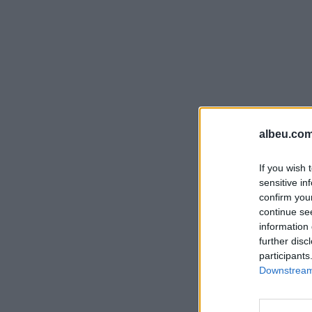
albeu.com
If you wish 
sensitive in
confirm you
continue se
information 
further disc
participants
Downstream 