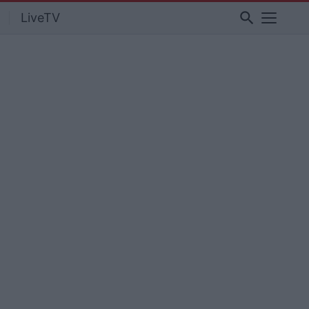
search
LiveTV