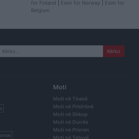
for Finland
|
Esim for Norway
|
Esim for
Belgium
Search
Moti
Moti në Tiranë
Moti në Prishtinë
s
Moti në Shkup
Moti në Durrës
Moti në Prizren
ortale
Moti në Tetovë