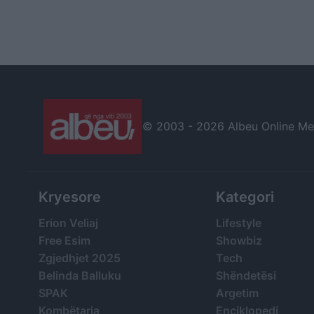
© 2003 -
2026 Albeu Online Medi
Kryesore
Kategori
Erion Veliaj
Lifestyle
Free Esim
Showbiz
Zgjedhjet 2025
Tech
Belinda Balluku
Shëndetësi
SPAK
Argetim
Kombëtarja
Enciklopedi