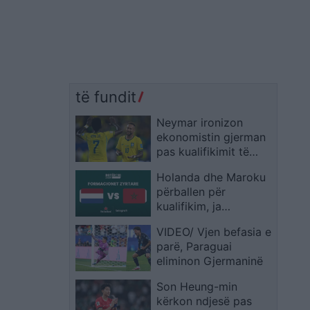
të fundit
Neymar ironizon
ekonomistin gjerman
pas kualifikimit të
Brazilit: Provoje sërish
Holanda dhe Maroku
në Botërorin e
përballen për
ardhshëm
kualifikim, ja
formacionet zyrtare
VIDEO/ Vjen befasia e
parë, Paraguai
eliminon Gjermaninë
Son Heung-min
kërkon ndjesë pas