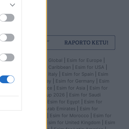
Esim for Global
|
Esim for Europe
|
Esim for Caribbean
|
Esim for USA
|
Esim for Italy
|
Esim for Spain
|
Esim
for Turkey
|
Esim for Germany
|
Esim
for Greece
|
Esim for Asia
|
Esim for
World Cup 2026
|
Esim for Saudi
Arabia
|
Esim for Egypt
|
Esim for
United Arab Emirates
|
Esim for
Balkans
|
Esim for Morocco
|
Esim for
China
|
Esim for United Kingdom
|
Esim