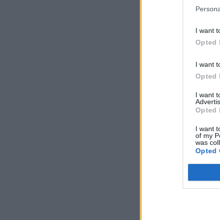
Persona
I want t
Opted 
I want t
Opted 
I want 
Advertis
Opted 
I want t
of my P
was col
Opted 