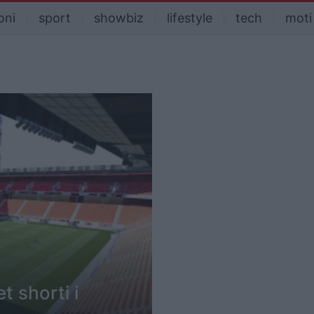
oni
sport
showbiz
lifestyle
tech
moti
t shorti i