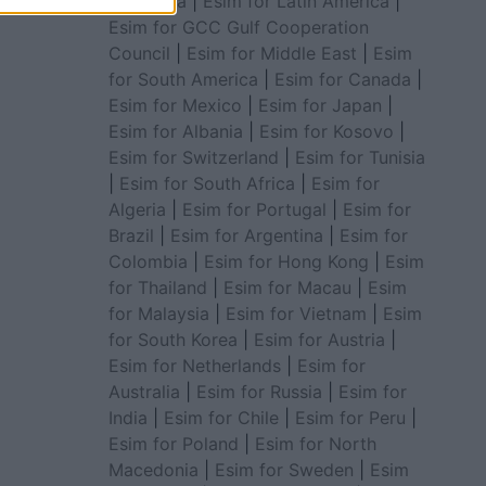
for Africa
|
Esim for Latin America
|
Esim for GCC Gulf Cooperation
Council
|
Esim for Middle East
|
Esim
for South America
|
Esim for Canada
|
Esim for Mexico
|
Esim for Japan
|
Esim for Albania
|
Esim for Kosovo
|
Esim for Switzerland
|
Esim for Tunisia
|
Esim for South Africa
|
Esim for
Algeria
|
Esim for Portugal
|
Esim for
Brazil
|
Esim for Argentina
|
Esim for
Colombia
|
Esim for Hong Kong
|
Esim
for Thailand
|
Esim for Macau
|
Esim
for Malaysia
|
Esim for Vietnam
|
Esim
for South Korea
|
Esim for Austria
|
Esim for Netherlands
|
Esim for
Australia
|
Esim for Russia
|
Esim for
India
|
Esim for Chile
|
Esim for Peru
|
Esim for Poland
|
Esim for North
Macedonia
|
Esim for Sweden
|
Esim