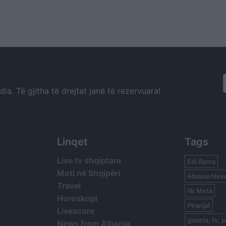
a. Të gjitha të drejtat janë të rezervuara!
Linqet
Tags
Live tv shqiptare
Edi Rama
Moti në Shqipëri
Albania New
Travel
Ilir Meta
Horoskopi
Piranjat
Livescore
gazeta, tv, p
News from Albania