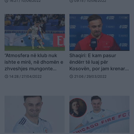
16:21 / 10/06/2022
09:15 / 10/06/2022
schedule
schedule
“Atmosfera në klub nuk
Shaqiri: E kam pasur
ishte e mirë, në dhomën e
ëndërr të luaj për
zhveshjes mungonte
Kosovën, por jam krenar
dëshira për fitore”
edhe me Zvicrën
14:28 / 27/04/2022
21:06 / 29/03/2022
schedule
schedule