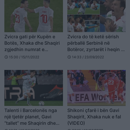
Zvicra gati për Kupën e
Zvicra do të ketë sërish
Botës, Xhaka dhe Shaqiri
përballë Serbinë në
zgjedhin numrat e
Botëror, zyrtarët i heqin të
fanellave
drejtën Xhakës dhe
15:30 / 15/11/2022
14:33 / 23/09/2022
schedule
schedule
Shaqirit të festojnë me
“Shqiponjën”
Talenti i Barcelonës nga
Shikoni çfarë i bën Gavi
një tjetër planet, Gavi
Shaqirit, Xhaka nuk e fal
“tallet” me Shaqirin dhe
(VIDEO)
Xhakën (VIDEO)