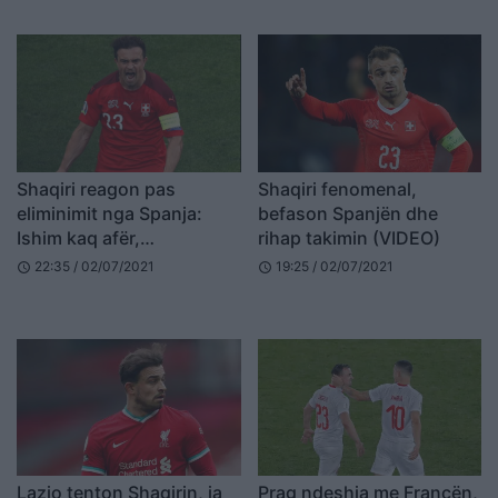
Shaqiri reagon pas
Shaqiri fenomenal,
eliminimit nga Spanja:
befason Spanjën dhe
Ishim kaq afër,
rihap takimin (VIDEO)
faleminderit tifozëve për
22:35 / 02/07/2021
19:25 / 02/07/2021
schedule
schedule
mbështetjen (FOTO
LAJM)
Lazio tenton Shaqirin, ja
Prag ndeshja me Francën,