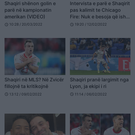
Shaqiri shënon golin e
Intervista e parë e Shaqirit
parë në kampionatin
pas kalimit te Chicago
amerikan (VIDEO)
Fire: Nuk e besoja që isha
kaq i famshëm në SHBA
10:28 / 20/03/2022
19:20 / 12/02/2022
schedule
schedule
Shaqiri në MLS? Në Zvicër
Shaqiri pranë largimit nga
fillojnë ta kritikojnë
Lyon, ja ekipi i ri
13:12 / 09/02/2022
11:14 / 06/02/2022
schedule
schedule