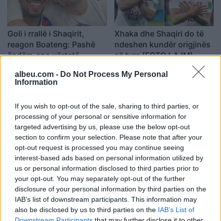
Goli i rrallë i Shaqirit,
Xhaka dhe Shaqiri do të
reagon Boateng: Pashë
ndeshen kundër origjinës
ëndërr, apo vërtetë
së tyre (FOTO LAJM)
shënove me kokë (VIDEO)
09:39 / 02/02/2022
18:10 / 17/01/2022
schedule
schedule
albeu.com -
Do Not Process My Personal
Information
If you wish to opt-out of the sale, sharing to third parties, or
processing of your personal or sensitive information for
targeted advertising by us, please use the below opt-out
section to confirm your selection. Please note that after your
opt-out request is processed you may continue seeing
Shaqiri pranë largimit nga
Xherdan Shaqiri pranë
interest-based ads based on personal information utilized by
us or personal information disclosed to third parties prior to
Evropa, mund të
kalimit tek ekipi turk
your opt-out. You may separately opt-out of the further
transferohet në Katar
19:19 / 04/01/2022
schedule
disclosure of your personal information by third parties on the
16:13 / 14/01/2022
schedule
IAB’s list of downstream participants. This information may
also be disclosed by us to third parties on the
IAB’s List of
Downstream Participants
that may further disclose it to other