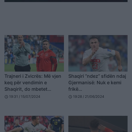
Trajneri i Zvicrës: Më vjen
Shaqiri ”ndez” sfidën ndaj
keq për vendimin e
Gjermanisë: Nuk e kemi
Shaqirit, do mbetet
frikë…
rekordmen
19:31 / 15/07/2024
19:28 / 21/06/2024
schedule
schedule