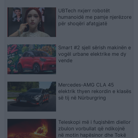
UBTech nxjerr robotët
humanoidë me pamje njerëzore
për shoqëri afatgjatë
Smart #2 sjell sërish makinën e
vogël urbane elektrike me dy
vende
Mercedes-AMG CLA 45
elektrik thyen rekordin e klasës
së tij në Nürburgring
Teleskopi më i fuqishëm diellor
zbulon vorbullat që ndikojnë
në motin hapësinor dhe Tokë