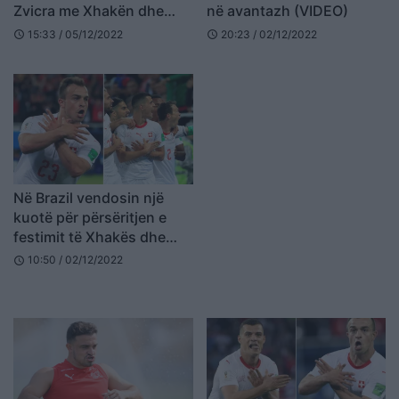
Zvicra me Xhakën dhe
në avantazh (VIDEO)
Shaqirin shumë e fortë
15:33 / 05/12/2022
20:23 / 02/12/2022
schedule
schedule
Në Brazil vendosin një
kuotë për përsëritjen e
festimit të Xhakës dhe
Shaqirit me shqiponjë
10:50 / 02/12/2022
schedule