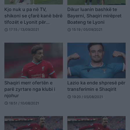
Kjo nuk u pa në TV,
Dikur luanin bashkë te
shikoni se çfarë kanë bërë
Bayerni, Shaqiri mirëpret
tifozët e Lyonit për
Boateng te Lyoni
Shaqirin (VIDEO)
17:15 / 13/09/2021
15:19 / 05/09/2021
schedule
schedule
Shaqiri merr ofertën e
Lazio ka ende shpresë për
parë zyrtare nga klubi i
transferimin e Shaqirit
njohur
19:20 / 05/08/2021
schedule
18:51 / 10/08/2021
schedule