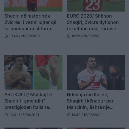
Shaqiri në historinë e
EURO 2020/ Shënon
Zvicrës, i vetmi lojtar që
Shaqiri, Zvicra dyfishon
ka shënuar në 4 turne
rezultatin ndaj Turqisë
radhazi
(VIDEO)
19:40 / 20/06/2021
18:29 / 20/06/2021
schedule
schedule
ARTIKULLI/ Muskujt e
Ndeshja me Italinë,
Shaqirit “çmendin”
Shaqiri: I kënaqur për
prestigjozen italiane
Mancinin, është një
(FOTO LAJM)
trajner i madh
13:31 / 16/06/2021
18:40 / 15/06/2021
schedule
schedule