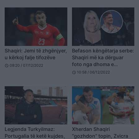
Shaqiri: Jemi të zhgënjyer,
Befason këngëtarja serbe:
u kërkoj falje tifozëve
Shaqiri më ka dërguar
foto nga dhoma e
08:20 / 07/12/2022
schedule
zhveshjes, dëgjonte
10:58 / 06/12/2022
schedule
këngët e mia
Legjenda Turkyilmaz:
Xherdan Shaqiri
Portugalia të ketë kujdes,
“gozhdon” topin, Zvicra