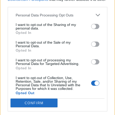
third parties.
Personal Data Processing Opt Outs
I want to opt-out of the Sharing of my
personal data.
Një iranian mund të
I hodhi në shpatulla
Opted In
nxjerrë nga dera e pasme
Shaqirit xhupin me
I want to opt-out of the Sale of my
Xherdan Shaqirin te Lyoni
fanellën UÇK-së, dënohet
Personal Data.
tifozi
Opted In
12:29 / 30/12/2021
20:16 / 10/10/2021
schedule
schedule
I want to opt-out of processing my
Personal Data for Targeted Advertising.
Opted In
I want to opt-out of Collection, Use,
Retention, Sale, and/or Sharing of my
Personal Data that Is Unrelated with the
Purposes for which it was collected.
Opted Out
Momenti kur Shaqirit i
Fillim i mbarë për Shaqirin
CONFIRM
hedhin mbi shpinë
me fanellën e Lyon
fanellën e UÇK-së