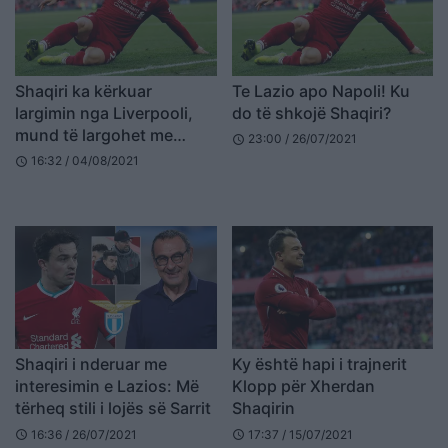
Shaqiri ka kërkuar
Te Lazio apo Napoli! Ku
largimin nga Liverpooli,
do të shkojë Shaqiri?
mund të largohet me
23:00 / 26/07/2021
schedule
parametro zero
16:32 / 04/08/2021
schedule
Shaqiri i nderuar me
Ky është hapi i trajnerit
interesimin e Lazios: Më
Klopp për Xherdan
tërheq stili i lojës së Sarrit
Shaqirin
16:36 / 26/07/2021
17:37 / 15/07/2021
schedule
schedule