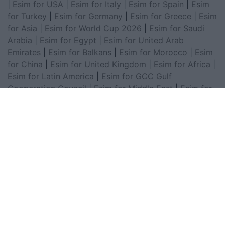
|
Esim for USA
|
Esim for Italy
|
Esim for Spain
|
Esim
for Turkey
|
Esim for Germany
|
Esim for Greece
|
Esim
for Asia
|
Esim for World Cup 2026
|
Esim for Saudi
Arabia
|
Esim for Egypt
|
Esim for United Arab
Emirates
|
Esim for Balkans
|
Esim for Morocco
|
Esim
for China
|
Esim for United Kingdom
|
Esim for Africa
|
Esim for Latin America
|
Esim for GCC Gulf
Cooperation Council
|
Esim for Middle East
|
Esim for
South America
|
Esim for Canada
|
Esim for Mexico
|
Esim for Japan
|
Esim for Albania
|
Esim for Kosovo
|
Esim for Switzerland
|
Esim for Tunisia
|
Esim for
South Africa
|
Esim for Algeria
|
Esim for Portugal
|
Esim for Brazil
|
Esim for Argentina
|
Esim for
Colombia
|
Esim for Hong Kong
|
Esim for Thailand
|
Esim for Macau
|
Esim for Malaysia
|
Esim for Vietnam
|
Esim for South Korea
|
Esim for Austria
|
Esim for
Netherlands
|
Esim for Australia
|
Esim for Russia
|
Esim for India
|
Esim for Chile
|
Esim for Peru
|
Esim
for Poland
|
Esim for North Macedonia
|
Esim for