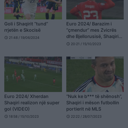
Goli i Shaqirit “tund”
Euro 2024/ Barazim i
rrjetën e Skocisë
“çmendur” mes Zvicrës
dhe Bjellorusisë, Shaqiri
21:48 / 19/06/2024
schedule
shënon super gol (VIDEO)
20:21 / 15/10/2023
schedule
Euro 2024/ Xherdan
“Nuk ke b*** të shënosh”,
Shaqiri realizon një super
Shaqiri i mëson futbollin
gol (VIDEO)
portierit në MLS
18:58 / 15/10/2023
22:22 / 28/07/2023
schedule
schedule