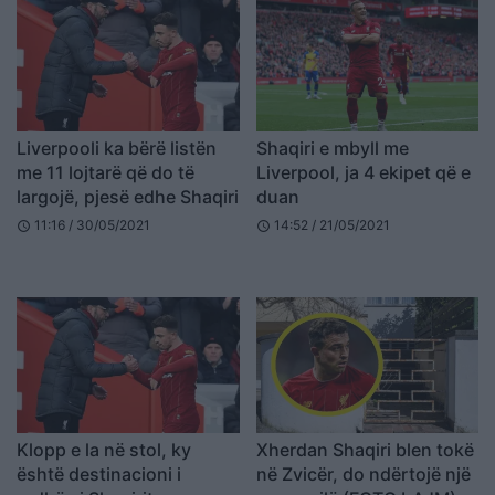
Liverpooli ka bërë listën
Shaqiri e mbyll me
me 11 lojtarë që do të
Liverpool, ja 4 ekipet që e
largojë, pjesë edhe Shaqiri
duan
11:16 / 30/05/2021
14:52 / 21/05/2021
schedule
schedule
Klopp e la në stol, ky
Xherdan Shaqiri blen tokë
është destinacioni i
në Zvicër, do ndërtojë një