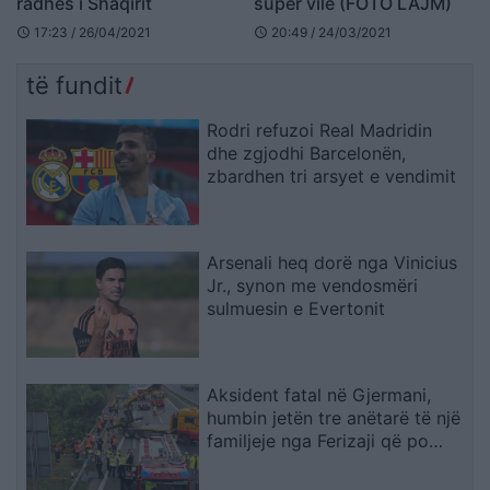
radhës i Shaqirit
super vilë (FOTO LAJM)
17:23 / 26/04/2021
20:49 / 24/03/2021
schedule
schedule
të fundit
Rodri refuzoi Real Madridin
dhe zgjodhi Barcelonën,
zbardhen tri arsyet e vendimit
Arsenali heq dorë nga Vinicius
Jr., synon me vendosmëri
sulmuesin e Evertonit
Aksident fatal në Gjermani,
humbin jetën tre anëtarë të një
familjeje nga Ferizaji që po
ktheheshin nga Kosova