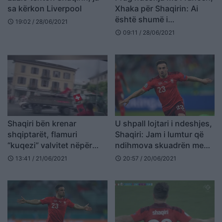
sa kërkon Liverpool
Xhaka për Shaqirin: Ai
është shumë i
19:02 / 28/06/2021
schedule
rëndësishëm për ne
09:11 / 28/06/2021
schedule
Shaqiri bën krenar
U shpall lojtari i ndeshjes,
shqiptarët, flamuri
Shaqiri: Jam i lumtur që
“kuqezi” valvitet nëpër
ndihmova skuadrën me
rrugët e Zvicrës (VIDEO)
dy gola
13:41 / 21/06/2021
20:57 / 20/06/2021
schedule
schedule