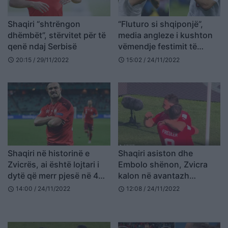
Shaqiri “shtrëngon
“Fluturo si shqiponjë”,
dhëmbët”, stërvitet për të
media angleze i kushton
qenë ndaj Serbisë
vëmendje festimit të
shqiptarëve
20:15 / 29/11/2022
15:02 / 24/11/2022
schedule
schedule
Shaqiri në historinë e
Shaqiri asiston dhe
Zvicrës, ai është lojtari i
Embolo shënon, Zvicra
dytë që merr pjesë në 4
kalon në avantazh
Botërore
(VIDEO)
14:00 / 24/11/2022
12:08 / 24/11/2022
schedule
schedule