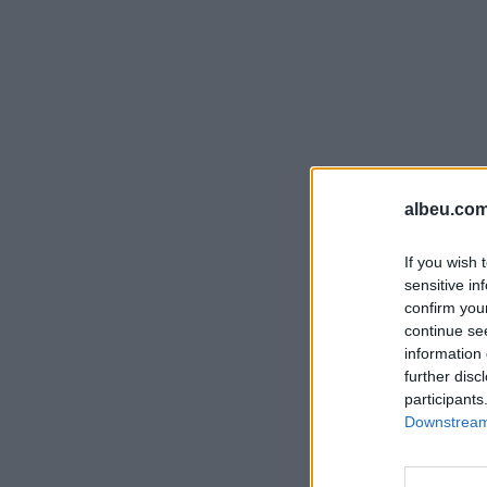
albeu.com
If you wish 
sensitive in
confirm you
continue se
information 
further disc
participants
Downstream 