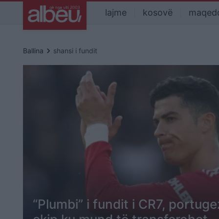
lajme
kosovë
maqed
keyboard_arrow_right
Ballina
shansi i fundit
“Plumbi” i fundit i CR7, portug