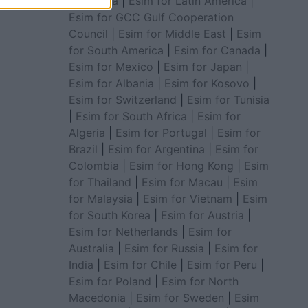
for Africa
|
Esim for Latin America
|
Esim for GCC Gulf Cooperation
Council
|
Esim for Middle East
|
Esim
for South America
|
Esim for Canada
|
Esim for Mexico
|
Esim for Japan
|
Esim for Albania
|
Esim for Kosovo
|
Esim for Switzerland
|
Esim for Tunisia
|
Esim for South Africa
|
Esim for
Algeria
|
Esim for Portugal
|
Esim for
Brazil
|
Esim for Argentina
|
Esim for
Colombia
|
Esim for Hong Kong
|
Esim
for Thailand
|
Esim for Macau
|
Esim
for Malaysia
|
Esim for Vietnam
|
Esim
for South Korea
|
Esim for Austria
|
Esim for Netherlands
|
Esim for
Australia
|
Esim for Russia
|
Esim for
India
|
Esim for Chile
|
Esim for Peru
|
Esim for Poland
|
Esim for North
Macedonia
|
Esim for Sweden
|
Esim