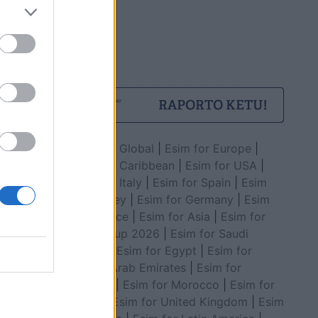
Esim for Global
|
Esim for Europe
|
Esim for Caribbean
|
Esim for USA
|
Esim for Italy
|
Esim for Spain
|
Esim
for Turkey
|
Esim for Germany
|
Esim
for Greece
|
Esim for Asia
|
Esim for
World Cup 2026
|
Esim for Saudi
Arabia
|
Esim for Egypt
|
Esim for
United Arab Emirates
|
Esim for
Balkans
|
Esim for Morocco
|
Esim for
China
|
Esim for United Kingdom
|
Esim