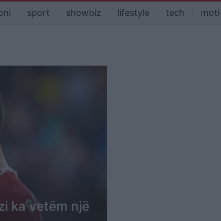
oni
sport
showbiz
lifestyle
tech
moti
ezi ka vetëm një