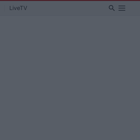
search
LiveTV