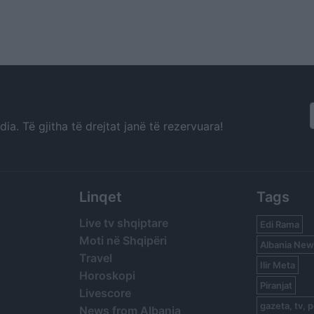
a. Të gjitha të drejtat janë të rezervuara!
Linqet
Tags
Live tv shqiptare
Edi Rama
Moti në Shqipëri
Albania New
Travel
Ilir Meta
Horoskopi
Piranjat
Livescore
gazeta, tv, p
News from Albania