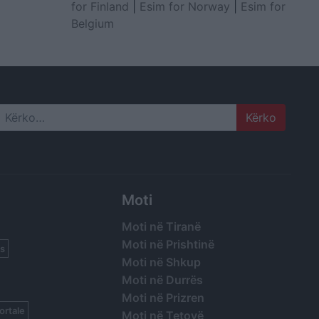
for Finland
|
Esim for Norway
|
Esim for
Belgium
Search
Moti
Moti në Tiranë
Moti në Prishtinë
s
Moti në Shkup
Moti në Durrës
Moti në Prizren
ortale
Moti në Tetovë