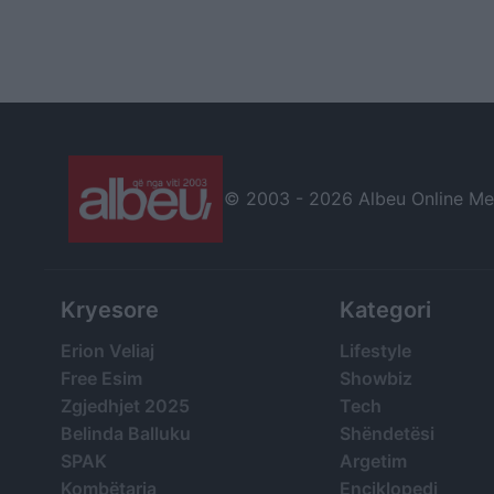
© 2003 -
2026 Albeu Online Medi
Kryesore
Kategori
Erion Veliaj
Lifestyle
Free Esim
Showbiz
Zgjedhjet 2025
Tech
Belinda Balluku
Shëndetësi
SPAK
Argetim
Kombëtarja
Enciklopedi