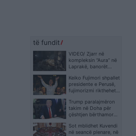
të fundit
VIDEO/ Zjarr në
kompleksin “Aura” në
Laprakë, banorët
denoncojnë:
Keiko Fujimori shpallet
Zjarrfikësja erdhi një
presidente e Perusë,
orë me vonesë, flakët
fujimorizmi rikthehet
i fikëm vetë
në qeverisje pas mbi
Trump paralajmëron
20 vitesh
takim në Doha për
çështjen bërthamore
të Iranit, Teherani
Sot mblidhet Kuvendi
thotë se nuk ka
në seancë plenare, në
negociata në axhendë