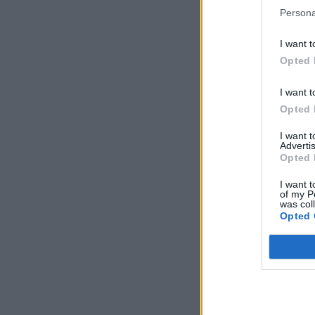
Persona
I want t
Opted 
I want t
Opted 
I want 
Advertis
Opted 
I want t
of my P
was col
Opted 