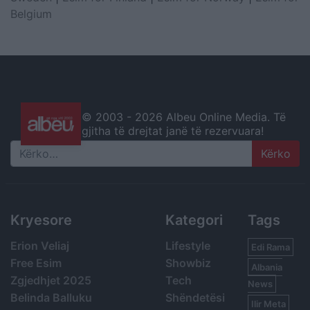
Belgium
© 2003 -
2026 Albeu Online Media. Të
gjitha të drejtat janë të rezervuara!
Search
Kryesore
Kategori
Tags
Erion Veliaj
Lifestyle
Edi Rama
Free Esim
Showbiz
Albania
Zgjedhjet 2025
Tech
News
Belinda Balluku
Shëndetësi
Ilir Meta