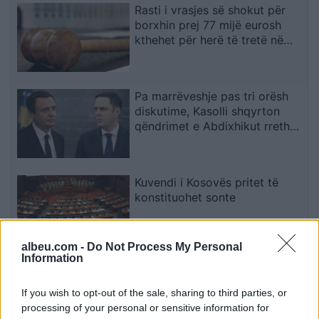
Rasti i vrasjes së shokut për
borxhin prej 77 mijë eurosh
kthehet për herë të tretë në
rigjykim
Pa marrëveshje pas tri orësh
diskutime, Kasolli shqyrton
qëndrimet e Abdixhikut rreth
mocionit: I krijoi lehtësi LVV-së
Kuvendi i Kosovës pritet të
konstituohet sonte
albeu.com -
Do Not Process My Personal
Information
Temperaturat ekstreme
përfshijnë Evropën Qendrore e
If you wish to opt-out of the sale, sharing to third parties, or
Lindore, Sllovakia arrin 42
processing of your personal or sensitive information for
gradë dhe Polonia përballet me