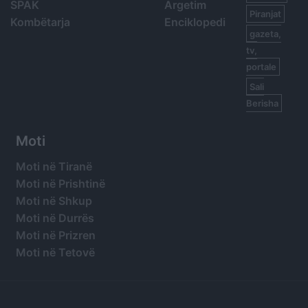
SPAK
Argetim
Piranjat
Kombëtarja
Enciklopedi
gazeta,
tv,
portale
Sali
Berisha
Moti
Moti në Tiranë
Moti në Prishtinë
Moti në Shkup
Moti në Durrës
Moti në Prizren
Moti në Tetovë