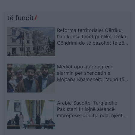
të fundit
Reforma territoriale/ Cërriku
hap konsultimet publike, Doka:
Qëndrimi do të bazohet te zëri
i qytetarëve, jo te përplasjet
politike
Mediat opozitare ngrenë
alarmin për shëndetin e
Mojtaba Khameneit: “Mund të
ndërrojë jetë në çdo çast
Arabia Saudite, Turqia dhe
Pakistani krijojnë aleancë
mbrojtëse: goditja ndaj njërit
do të quhet sulm ndaj të treve