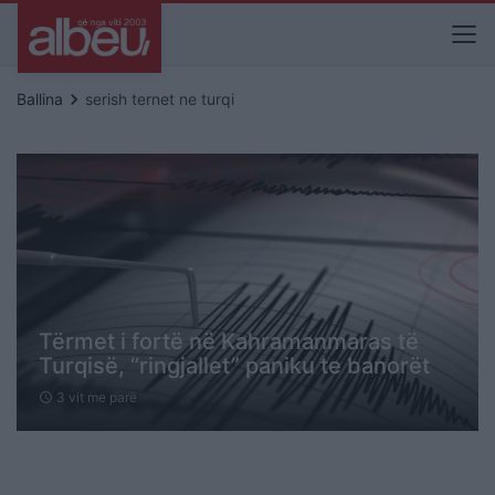
keyboard_arrow_right
Ballina
serish ternet ne turqi
Tërmet i fortë në Kahramanmaras të
Turqisë, “ringjallet” paniku te banorët
3 vit me parë
schedule