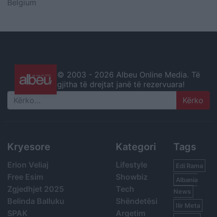
Belgium
© 2003 -
2026 Albeu Online Media. Të
gjitha të drejtat janë të rezervuara!
Search
Kryesore
Kategori
Tags
Erion Veliaj
Lifestyle
Edi Rama
Free Esim
Showbiz
Albania
Zgjedhjet 2025
Tech
News
Belinda Balluku
Shëndetësi
Ilir Meta
SPAK
Argetim