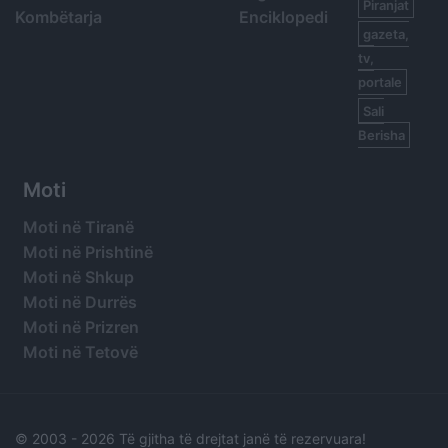
Piranjat
Kombëtarja
Enciklopedi
gazeta,
tv,
portale
Sali
Berisha
Moti
Moti në Tiranë
Moti në Prishtinë
Moti në Shkup
Moti në Durrës
Moti në Prizren
Moti në Tetovë
© 2003 -
2026 Të gjitha të drejtat janë të rezervuara!