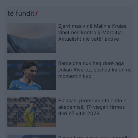
të fundit
Zjarri masiv në Malin e Krujës
vihet nën kontroll/ Mbrojtja:
Aktualisht një vatër aktive
Barcelona nuk heq dorë nga
Julian Alvarez, çështja kalon në
momentin kyç
Elbasani promovon talentin e
akademisë, 17-vjeçari firmos
deri në vitin 2029
Pasojat që la pas zjarri i madh