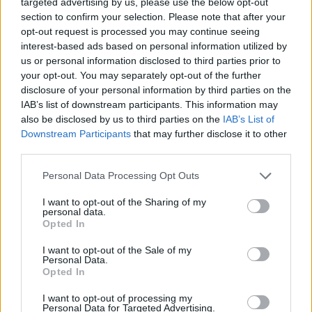
targeted advertising by us, please use the below opt-out
section to confirm your selection. Please note that after your
opt-out request is processed you may continue seeing
interest-based ads based on personal information utilized by
us or personal information disclosed to third parties prior to
your opt-out. You may separately opt-out of the further
disclosure of your personal information by third parties on the
IAB’s list of downstream participants. This information may
also be disclosed by us to third parties on the
IAB’s List of
Downstream Participants
that may further disclose it to other
third parties.
Personal Data Processing Opt Outs
I want to opt-out of the Sharing of my
personal data.
Opted In
I want to opt-out of the Sale of my
Personal Data.
Opted In
Esim for Global
|
Esim for Europe
|
Esim for Caribbean
|
Esim for USA
|
Esim for Italy
|
Esim for Spain
|
Esim
I want to opt-out of processing my
Personal Data for Targeted Advertising.
for Turkey
|
Esim for Germany
|
Esim for Greece
|
Esim