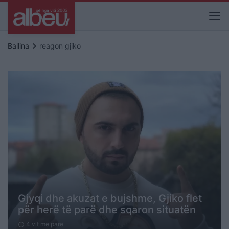
keyboard_arrow_right
Ballina
reagon gjiko
Gjyqi dhe akuzat e bujshme, Gjiko flet
për herë të parë dhe sqaron situatën
4 vit me parë
schedule