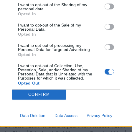
I want to opt-out of the Sharing of my
personal data.
Opted In
I want to opt-out of the Sale of my
Personal Data.
Opted In
I want to opt-out of processing my
Personal Data for Targeted Advertising.
Opted In
I want to opt-out of Collection, Use,
Retention, Sale, and/or Sharing of my
Personal Data that Is Unrelated with the
Purposes for which it was collected.
Opted Out
Esim for Global
|
Esim for Europe
|
Esim for Caribbean
CONFIRM
|
Esim for USA
|
Esim for Italy
|
Esim for Spain
|
Esim
for Turkey
|
Esim for Germany
|
Esim for Greece
|
Esim
for Asia
|
Esim for World Cup 2026
|
Esim for Saudi
Data Deletion
Data Access
Privacy Policy
Arabia
|
Esim for Egypt
|
Esim for United Arab
Emirates
|
Esim for Balkans
|
Esim for Morocco
|
Esim