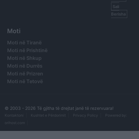
Sali
Berisha
Moti
Moti në Tiranë
Moti në Prishtinë
Moti në Shkup
Moti në Durrës
Moti në Prizren
Moti në Tetovë
© 2003 -
2026 Të gjitha të drejtat janë të rezervuara!
Kontaktoni
Kushtet e Përdorimit
Privacy Policy
Powered by:
orihost.com