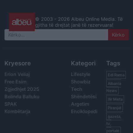
© 2003 -
2026 Albeu Online Media. Të
gjitha të drejtat janë të rezervuara!
Search
Kryesore
Kategori
Tags
Erion Veliaj
Lifestyle
Edi Rama
Free Esim
Showbiz
Albania
Zgjedhjet 2025
Tech
News
Belinda Balluku
Shëndetësi
Ilir Meta
SPAK
Argetim
Piranjat
Kombëtarja
Enciklopedi
gazeta,
tv,
portale