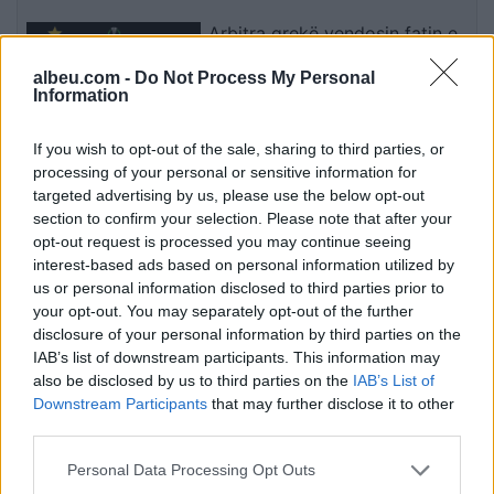
Arbitra grekë vendosin fatin e
Dinamos, UEFA zbulon
albeu.com -
Do Not Process My Personal
gjyqtarët për ndeshjen e
Information
kthimit me Audas në Elbasan
Arena (EMRAT)
If you wish to opt-out of the sale, sharing to third parties, or
A mund të shndërrohet
processing of your personal or sensitive information for
Bernardo Silva në pasuesin e
targeted advertising by us, please use the below opt-out
Luka Modricit te Real Madridi?
section to confirm your selection. Please note that after your
opt-out request is processed you may continue seeing
interest-based ads based on personal information utilized by
us or personal information disclosed to third parties prior to
Nga Nexhat Daci te Albulena
your opt-out. You may separately opt-out of the further
Haxhiu: kush e ka udhëhequr
disclosure of your personal information by third parties on the
Kuvendin e Kosovës që nga viti
IAB’s list of downstream participants. This information may
2001?
also be disclosed by us to third parties on the
IAB’s List of
Downstream Participants
that may further disclose it to other
third parties.
Personal Data Processing Opt Outs