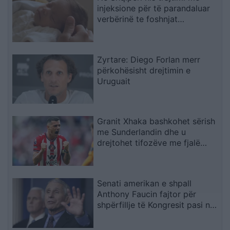
injeksione për të parandaluar
verbërinë te foshnjat
premature
Zyrtare: Diego Forlan merr
përkohësisht drejtimin e
Uruguait
Granit Xhaka bashkohet sërish
me Sunderlandin dhe u
drejtohet tifozëve me fjalë
zemre
Senati amerikan e shpall
Anthony Faucin fajtor për
shpërfillje të Kongresit pasi nuk
iu përgjigj pyetjeve mbi
pandeminë e Covid-19