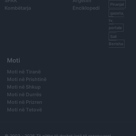
SPAK
Argetim
Piranjat
Kombëtarja
Enciklopedi
gazeta,
tv,
portale
Sali
Berisha
Moti
Moti në Tiranë
Moti në Prishtinë
Moti në Shkup
Moti në Durrës
Moti në Prizren
Moti në Tetovë
© 2003 -
2026 Të gjitha të drejtat janë të rezervuara!