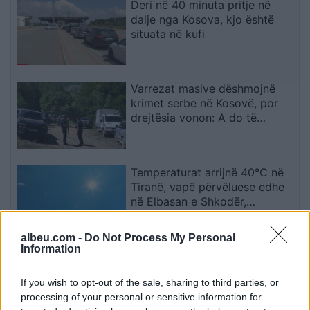
Deri në 40 minuta pritje në
dalje nga Kosova, kjo është
situata në kufi
Varrezat masive dëshmojnë
krimet serbe në Kosovë, por
drejtësia vonon: A do të
gjykohen përgjegjësit?
Temperaturat arrijnë 40°C në
Tiranë, vapë përvëluese edhe
në Elbasan e Shkodër,
parashikimi për sot
albeu.com -
Do Not Process My Personal
Information
Lushnjë, merr flakë furgoni me
targa të Maqedonisë së Veriut;
If you wish to opt-out of the sale, sharing to third parties, or
dyshohet defekt teknik
processing of your personal or sensitive information for