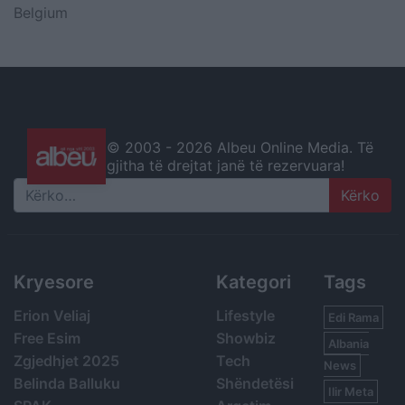
Belgium
© 2003 -
2026 Albeu Online Media. Të
gjitha të drejtat janë të rezervuara!
Search
Kryesore
Kategori
Tags
Erion Veliaj
Lifestyle
Edi Rama
Free Esim
Showbiz
Albania
Zgjedhjet 2025
Tech
News
Belinda Balluku
Shëndetësi
Ilir Meta