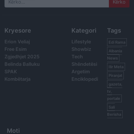
Search
Kryesore
Kategori
Tags
Erion Veliaj
Lifestyle
Edi Rama
Free Esim
Showbiz
Albania
Zgjedhjet 2025
Tech
News
Belinda Balluku
Shëndetësi
Ilir Meta
SPAK
Argetim
Piranjat
Kombëtarja
Enciklopedi
gazeta,
tv,
portale
Sali
Berisha
Moti