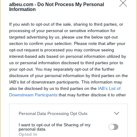
albeu.com -
Do Not Process My Personal
Information
Aksident tragjik në Greqi/
Humbin jetën nënë e bir,
If you wish to opt-out of the sale, sharing to third parties, or
viktimat nga Shqipëria
processing of your personal or sensitive information for
targeted advertising by us, please use the below opt-out
section to confirm your selection. Please note that after your
Vigenin: Maqedonia e Veriut
opt-out request is processed you may continue seeing
duhet të sigurojë përkrahjen e
interest-based ads based on personal information utilized by
qytetarëve bullgarë për
us or personal information disclosed to third parties prior to
anëtarësimin në BE
your opt-out. You may separately opt-out of the further
disclosure of your personal information by third parties on the
IAB’s list of downstream participants. This information may
also be disclosed by us to third parties on the
IAB’s List of
Downstream Participants
that may further disclose it to other
third parties.
Personal Data Processing Opt Outs
I want to opt-out of the Sharing of my
personal data.
Opted In