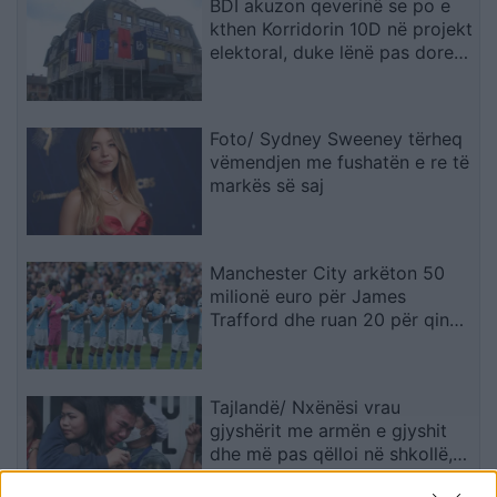
BDI akuzon qeverinë se po e
kthen Korridorin 10D në projekt
elektoral, duke lënë pas dore
Korridorin 8
Foto/ Sydney Sweeney tërheq
vëmendjen me fushatën e re të
markës së saj
Manchester City arkëton 50
milionë euro për James
Trafford dhe ruan 20 për qind
të kartonit
Tajlandë/ Nxënësi vrau
gjyshërit me armën e gjyshit
dhe më pas qëlloi në shkollë,
pesë mësues të vdekur