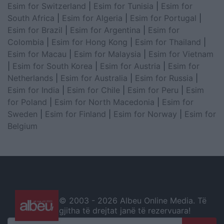
Esim for Switzerland
|
Esim for Tunisia
|
Esim for
South Africa
|
Esim for Algeria
|
Esim for Portugal
|
Esim for Brazil
|
Esim for Argentina
|
Esim for
Colombia
|
Esim for Hong Kong
|
Esim for Thailand
|
Esim for Macau
|
Esim for Malaysia
|
Esim for Vietnam
|
Esim for South Korea
|
Esim for Austria
|
Esim for
Netherlands
|
Esim for Australia
|
Esim for Russia
|
Esim for India
|
Esim for Chile
|
Esim for Peru
|
Esim
for Poland
|
Esim for North Macedonia
|
Esim for
Sweden
|
Esim for Finland
|
Esim for Norway
|
Esim for
Belgium
© 2003 -
2026 Albeu Online Media. Të
gjitha të drejtat janë të rezervuara!