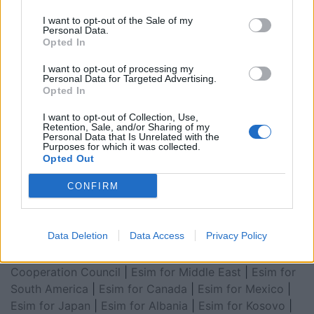
I want to opt-out of the Sale of my
Personal Data.
Opted In
I want to opt-out of processing my
Personal Data for Targeted Advertising.
Opted In
I want to opt-out of Collection, Use,
Retention, Sale, and/or Sharing of my
Esim for Global
|
Esim for Europe
|
Esim for Caribbean
Personal Data that Is Unrelated with the
Purposes for which it was collected.
|
Esim for USA
|
Esim for Italy
|
Esim for Spain
|
Esim
Opted Out
for Turkey
|
Esim for Germany
|
Esim for Greece
|
Esim
CONFIRM
for Asia
|
Esim for World Cup 2026
|
Esim for Saudi
Arabia
|
Esim for Egypt
|
Esim for United Arab
Emirates
|
Esim for Balkans
|
Esim for Morocco
|
Esim
Data Deletion
Data Access
Privacy Policy
for China
|
Esim for United Kingdom
|
Esim for Africa
|
Esim for Latin America
|
Esim for GCC Gulf
Cooperation Council
|
Esim for Middle East
|
Esim for
South America
|
Esim for Canada
|
Esim for Mexico
|
Esim for Japan
|
Esim for Albania
|
Esim for Kosovo
|