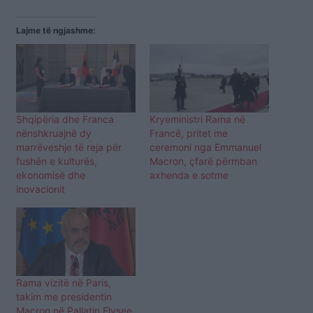
Lajme të ngjashme:
Shqipëria dhe Franca
Kryeministri Rama në
nënshkruajnë dy
Francë, pritet me
marrëveshje të reja për
ceremoni nga Emmanuel
fushën e kulturës,
Macron, çfarë përmban
ekonomisë dhe
axhenda e sotme
inovacionit
Rama vizitë në Paris,
takim me presidentin
Macron në Pallatin Elysee