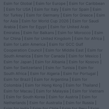
Esim for Global
|
Esim for Europe
|
Esim for Caribbean
|
Esim for USA
|
Esim for Italy
|
Esim for Spain
|
Esim
for Turkey
|
Esim for Germany
|
Esim for Greece
|
Esim
for Asia
|
Esim for World Cup 2026
|
Esim for Saudi
Arabia
|
Esim for Egypt
|
Esim for United Arab
Emirates
|
Esim for Balkans
|
Esim for Morocco
|
Esim
for China
|
Esim for United Kingdom
|
Esim for Africa
|
Esim for Latin America
|
Esim for GCC Gulf
Cooperation Council
|
Esim for Middle East
|
Esim for
South America
|
Esim for Canada
|
Esim for Mexico
|
Esim for Japan
|
Esim for Albania
|
Esim for Kosovo
|
Esim for Switzerland
|
Esim for Tunisia
|
Esim for
South Africa
|
Esim for Algeria
|
Esim for Portugal
|
Esim for Brazil
|
Esim for Argentina
|
Esim for
Colombia
|
Esim for Hong Kong
|
Esim for Thailand
|
Esim for Macau
|
Esim for Malaysia
|
Esim for Vietnam
|
Esim for South Korea
|
Esim for Austria
|
Esim for
Netherlands
|
Esim for Australia
|
Esim for Russia
|
Esim for India
|
Esim for Chile
|
Esim for Peru
|
Esim