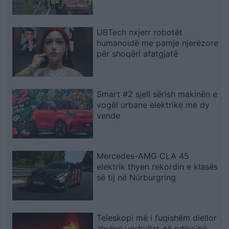
ktheheshin nga Kosova
UBTech nxjerr robotët
humanoidë me pamje njerëzore
për shoqëri afatgjatë
Smart #2 sjell sërish makinën e
vogël urbane elektrike me dy
vende
Mercedes-AMG CLA 45
elektrik thyen rekordin e klasës
së tij në Nürburgring
Teleskopi më i fuqishëm diellor
zbulon vorbullat që ndikojnë