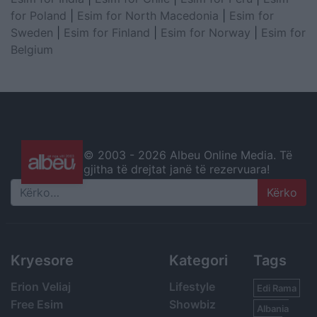
for Poland
|
Esim for North Macedonia
|
Esim for
Sweden
|
Esim for Finland
|
Esim for Norway
|
Esim for
Belgium
© 2003 -
2026 Albeu Online Media. Të
gjitha të drejtat janë të rezervuara!
Search
Kryesore
Kategori
Tags
Erion Veliaj
Lifestyle
Edi Rama
Free Esim
Showbiz
Albania