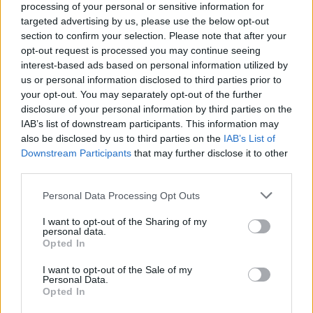
Raportohen 25 vatra zjarri
Analiza: Një shqiptar ka
processing of your personal or sensitive information for
në 12 orë, 10 mbeten
nevojë për 28 mijë dollarë
targeted advertising by us, please use the below opt-out
aktive dhe ndërhyrjet
në vit për të arritur
section to confirm your selection. Please note that after your
vijojnë nga toka e ajri
“pragun e lumturisë”
opt-out request is processed you may continue seeing
interest-based ads based on personal information utilized by
us or personal information disclosed to third parties prior to
your opt-out. You may separately opt-out of the further
disclosure of your personal information by third parties on the
IAB’s list of downstream participants. This information may
also be disclosed by us to third parties on the
IAB’s List of
Downstream Participants
that may further disclose it to other
Durrës/ 40-vjeçari humb
Aksident i trefishtë në
third parties.
ndjenjat në kantierin e
rrugën Sarandë-Ksamil,
ndërtimit dhe ndërron jetë
njëri nga të plagosurit
Personal Data Processing Opt Outs
në spital
dërgohet në spitalin e
I want to opt-out of the Sharing of my
Traumës në Tiranë
personal data.
Opted In
I want to opt-out of the Sale of my
Personal Data.
Opted In