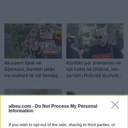
Aksident fatal në
Konflikt për shërbimin në
Gjermani, humbin jetën
një hotel në Dhërmi, ish-
tre anëtarë të një familjeje
zyrtari i Policisë dyshohet
nga Ferizaji që po
se kërcënoi kamerierin
ktheheshin nga Kosova
dhe administratorin
albeu.com -
Do Not Process My Personal
Information
If you wish to opt-out of the sale, sharing to third parties, or