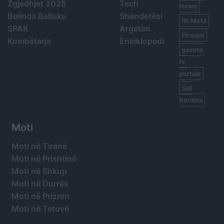
Zgjedhjet 2025
Tech
News
Belinda Balluku
Shëndetësi
Ilir Meta
SPAK
Argetim
Piranjat
Kombëtarja
Enciklopedi
gazeta,
tv,
portale
Sali
Berisha
Moti
Moti në Tiranë
Moti në Prishtinë
Moti në Shkup
Moti në Durrës
Moti në Prizren
Moti në Tetovë