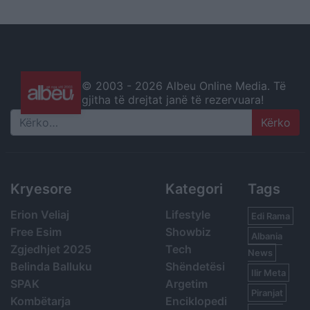
© 2003 -
2026 Albeu Online Media. Të
gjitha të drejtat janë të rezervuara!
Search
Kryesore
Kategori
Tags
Erion Veliaj
Lifestyle
Edi Rama
Free Esim
Showbiz
Albania
Zgjedhjet 2025
Tech
News
Belinda Balluku
Shëndetësi
Ilir Meta
SPAK
Argetim
Piranjat
Kombëtarja
Enciklopedi