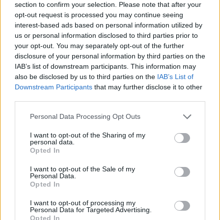
section to confirm your selection. Please note that after your
opt-out request is processed you may continue seeing
interest-based ads based on personal information utilized by
us or personal information disclosed to third parties prior to
your opt-out. You may separately opt-out of the further
disclosure of your personal information by third parties on the
IAB’s list of downstream participants. This information may
also be disclosed by us to third parties on the
IAB’s List of
Downstream Participants
that may further disclose it to other
third parties.
Personal Data Processing Opt Outs
I want to opt-out of the Sharing of my
personal data.
Opted In
I want to opt-out of the Sale of my
Personal Data.
Esim for Global
|
Esim for Europe
|
Esim for Caribbean
Opted In
|
Esim for USA
|
Esim for Italy
|
Esim for Spain
|
Esim
I want to opt-out of processing my
for Turkey
|
Esim for Germany
|
Esim for Greece
|
Esim
Personal Data for Targeted Advertising.
for Asia
|
Esim for World Cup 2026
|
Esim for Saudi
Opted In