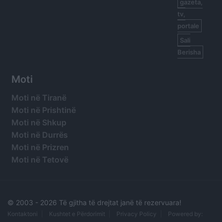
gazeta,
tv,
portale
Sali
Berisha
Moti
Moti në Tiranë
Moti në Prishtinë
Moti në Shkup
Moti në Durrës
Moti në Prizren
Moti në Tetovë
© 2003 -
2026 Të gjitha të drejtat janë të rezervuara!
Kontaktoni
Kushtet e Përdorimit
Privacy Policy
Powered by: