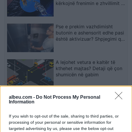
kërkojnë frenimin e zhvillimit të
IA-së
Pse e prekim vazhdimisht
butonin e ashensorit edhe pasi
është aktivizuar? Shpjegimi që
jep psikologjia
A lejohet vetura e kaltër të
kthehet majtas? Detaji që çon
shumicën në gabim
albeu.com -
Do Not Process My Personal
Nga kujdestari i shkollës te
Information
kuzhinierja në supermarket,
çfarë zbuloi pas shtatë
bisedash me të panjohur
If you wish to opt-out of the sale, sharing to third parties, or
processing of your personal or sensitive information for
targeted advertising by us, please use the below opt-out