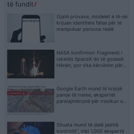
të fundit
Gjatë provave, modelet e IA-së
krijuan identitete false për të
manipuluar persona realë
NASA konfirmon: Fragmenti i
raketës SpaceX do të godasë
Hënën, por s’ka kërcënim për
Tokën
Google Earth mund të krijojë
pamje të rreme, ekspertët
paralajmërojnë për rrezikun e
dezinformimit
Situata mund të dalë jashtë
kontrollit”, mbi 1,000 ekspertë