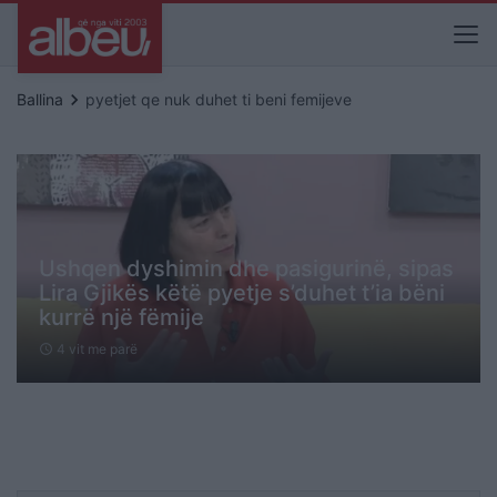
keyboard_arrow_right
Ballina
pyetjet qe nuk duhet ti beni femijeve
Ushqen dyshimin dhe pasigurinë, sipas
Lira Gjikës këtë pyetje s’duhet t’ia bëni
kurrë një fëmije
4 vit me parë
schedule