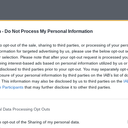
 -
Do Not Process My Personal Information
arrin dozën e dytë të vaksinës, thonë ekspertët
to opt-out of the sale, sharing to third parties, or processing of your per
ga vaksinimet në të kaluarën – shkalla e shmangies 
formation for targeted advertising by us, please use the below opt-out s
rreth 26 për qind në mesin e përdoruesve të Medicare
r selection. Please note that after your opt-out request is processed y
 analizë të kryer nga Fondacioni Kaiser Family,
eing interest-based ads based on personal information utilized by us or
disclosed to third parties prior to your opt-out. You may separately opt-
losure of your personal information by third parties on the IAB’s list of
. This information may also be disclosed by us to third parties on the
IA
n ta marrë dozën e dytë, dhe realisht unë kam mend
Participants
that may further disclose it to other third parties.
in marrjen e dozës së dytë”, tha për CCN, doktores
a e dozës së dytë mund të bëhet për shumë arsye”, sh
l Data Processing Opt Outs
relativisht i madh i njerëzve në SHBA të mos e marri
o opt-out of the Sharing of my personal data.
inistrative, pasi autoritetet ende nuk i kanë përpunu