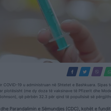
r COVID-19 u administruan në Shtetet e Bashkuara. Sipas t
ar plotësisht (me dy doza të vaksinave të Pfizerit dhe Mod
ohnson), që përbën 32.3 për qind të popullsisë së përgjit
n dhe Parandalimin e Sëmundjes (CDC), kohët e fundi