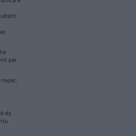
humica e
ultetit
se
thë
mit për
 tepër,
në dy
htu