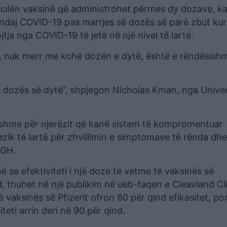
secilën vaksinë që administrohet përmes dy dozave, k
i ndaj COVID-19 pas marrjes së dozës së parë zbut ku
ja nga COVID-19 të jetë në një nivel të lartë.
, nuk merr me kohë dozën e dytë, është e rëndësish
s dozës së dytë”, shpjegon Nicholas Kman, nga Univers
ishme për njerëzit që kanë sistem të kompromentuar
rezik të lartë për zhvillimin e simptomave të rënda dhe
 GH.
 se efektiviteti i një doze të vetme të vaksinës së
, thuhet në një publikim në ueb-faqen e Cleavland Cli
ë vaksinës së Pfizerit ofron 80 për qind efikasitet, po
teti arrin deri në 90 për qind.