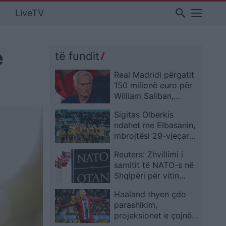
search
LiveTV
e
të fundit
Real Madridi përgatit
150 milionë euro për
William Saliban,
Mourinho e do me
Sigitas Olberkis
çdo kusht
ndahet me Elbasanin,
mbrojtësi 29-vjeçar
firmos jashtë vendit
Reuters: Zhvillimi i
pas ofertës prej 200
samitit të NATO-s në
mijë dollarësh
Shqipëri për vitin
2027 mbetet i
Haaland thyen çdo
pasigurt
parashikim,
projeksionet e çojnë
deri në 260 gola me