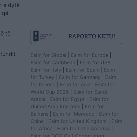
n e dytë
ë që
ë të
 fundit
Esim for Global
|
Esim for Europe
|
r
Esim for Caribbean
|
Esim for USA
|
Esim for Italy
|
Esim for Spain
|
Esim
for Turkey
|
Esim for Germany
|
Esim
for Greece
|
Esim for Asia
|
Esim for
World Cup 2026
|
Esim for Saudi
Arabia
|
Esim for Egypt
|
Esim for
United Arab Emirates
|
Esim for
Balkans
|
Esim for Morocco
|
Esim for
China
|
Esim for United Kingdom
|
Esim
for Africa
|
Esim for Latin America
|
Esim for GCC Gulf Cooperation