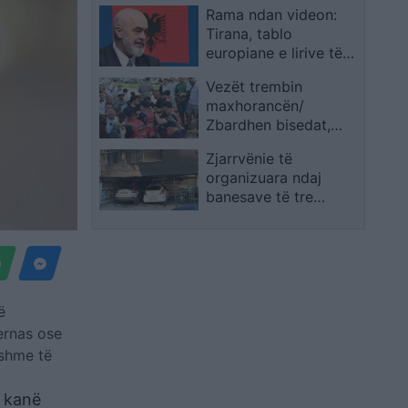
Rama ndan videon:
Norvegjinë
Tirana, tablo
europiane e lirive të
barabarta
Vezët trembin
maxhorancën/
Zbardhen bisedat,
deputetët socialistë
Zjarrvënie të
kërkuan ndërhyrjen e
organizuara ndaj
policisë ndaj
banesave të tre
protestuesve
drejtuesve të
Demokracisë së Re në
Selanik, 5 të plagosur
dhe një grua në
intubim
ë
ernas ose
hshme të
t kanë