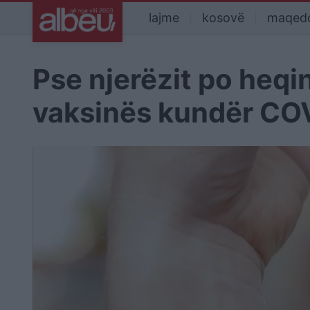
lajme
kosovë
maqed
Pse njerëzit po heqi
vaksinës kundër CO