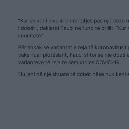
“Kur shikoni nivelin e mbrojtjes pas një doze 
i dobët”, deklaroi Fauci në fund të prillit. “K
imuniteti?”.
Për shkak se variantet e reja të koronavirusi
vaksinuar plotësisht, Fauci shtoi se një dozë
varianteve të reja të sëmundjes COVID-19.
“Ju jeni në një situatë të dobët nëse nuk keni e