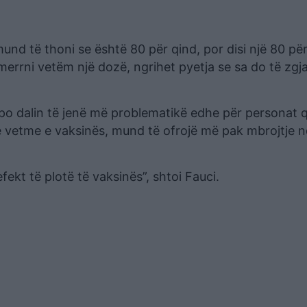
mund të thoni se është 80 për qind, por disi një 80 p
ur merrni vetëm një dozë, ngrihet pyetja se sa do të zgj
t po dalin të jenë më problematikë edhe për personat 
 e vetme e vaksinës, mund të ofrojë më pak mbrojtje n
fekt të plotë të vaksinës”, shtoi Fauci.