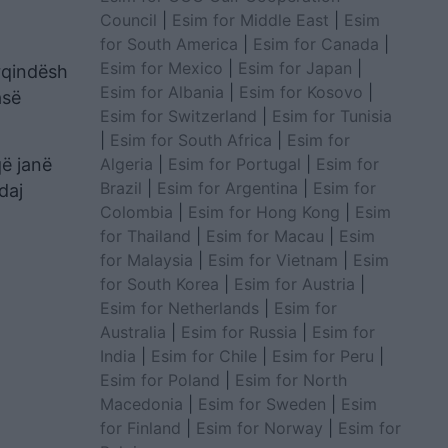
Council
|
Esim for Middle East
|
Esim
for South America
|
Esim for Canada
|
Esim for Mexico
|
Esim for Japan
|
ërqindësh
Esim for Albania
|
Esim for Kosovo
|
asë
Esim for Switzerland
|
Esim for Tunisia
|
Esim for South Africa
|
Esim for
Algeria
|
Esim for Portugal
|
Esim for
që janë
Brazil
|
Esim for Argentina
|
Esim for
daj
Colombia
|
Esim for Hong Kong
|
Esim
for Thailand
|
Esim for Macau
|
Esim
for Malaysia
|
Esim for Vietnam
|
Esim
for South Korea
|
Esim for Austria
|
Esim for Netherlands
|
Esim for
Australia
|
Esim for Russia
|
Esim for
India
|
Esim for Chile
|
Esim for Peru
|
Esim for Poland
|
Esim for North
Macedonia
|
Esim for Sweden
|
Esim
for Finland
|
Esim for Norway
|
Esim for