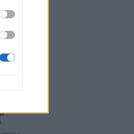
mri i
oqoftë,
rë dy
e e
rohen në
ondazh
en
eshëm të
n, thotë
ër
.