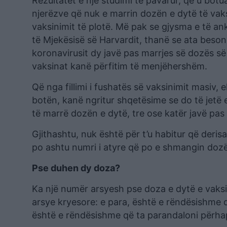
Rezultatet e një studimi të pavarur, që u bo
njerëzve që nuk e marrin dozën e dytë të vaks
vaksinimit të plotë. Më pak se gjysma e të ank
të Mjekësisë së Harvardit, thanë se ata beso
koronavirusit dy javë pas marrjes së dozës s
vaksinat kanë përfitim të menjëhershëm.
Që nga fillimi i fushatës së vaksinimit masiv,
botën, kanë ngritur shqetësime se do të jetë 
të marrë dozën e dytë, tre ose katër javë pas
Gjithashtu, nuk është për t’u habitur që derisa
po ashtu numri i atyre që po e shmangin dozën
Pse duhen dy doza?
Ka një numër arsyesh pse doza e dytë e vaks
arsye kryesore: e para, është e rëndësishme q
është e rëndësishme që ta parandaloni përhapj