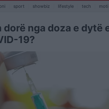
oni
sport
showbiz
lifestyle
tech
moti
n dorë nga doza e dytë 
VID-19?