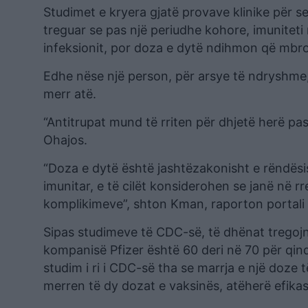
Studimet e kryera gjatë provave klinike për 
treguar se pas një periudhe kohore, imunitet
infeksionit, por doza e dytë ndihmon që mbrojt
Edhe nëse një person, për arsye të ndryshme
merr atë.
“Antitrupat mund të rriten për dhjetë herë pa
Ohajos.
“Doza e dytë është jashtëzakonisht e rëndës
imunitar, e të cilët konsiderohen se janë në r
komplikimeve”, shton Kman, raporton portali
Sipas studimeve të CDC-së, të dhënat tregojnë
kompanisë Pfizer është 60 deri në 70 për qind
studim i ri i CDC-së tha se marrja e një doze t
merren të dy dozat e vaksinës, atëherë efikasi