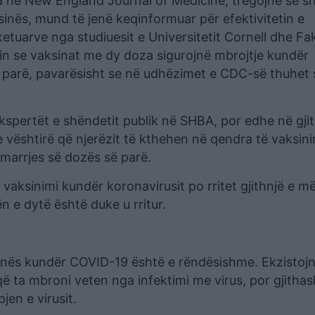
tua në New England Journal of Medicine, tregojnë se s
inës, mund të jenë keqinformuar për efektivitetin e
etuarve nga studiuesit e Universitetit Cornell dhe Fak
nin se vaksinat me dy doza sigurojnë mbrojtje kundër
ë parë, pavarësisht se në udhëzimet e CDC-së thuhet 
 ekspertët e shëndetit publik në SHBA, por edhe në gji
e vështirë që njerëzit të kthehen në qendra të vaksini
 marrjes së dozës së parë.
 vaksinimi kundër koronavirusit po rritet gjithnjë e më
 e dytë është duke u rritur.
inës kundër COVID-19 është e rëndësishme. Ekzistoj
ë ta mbroni veten nga infektimi me virus, por gjithas
en e virusit.