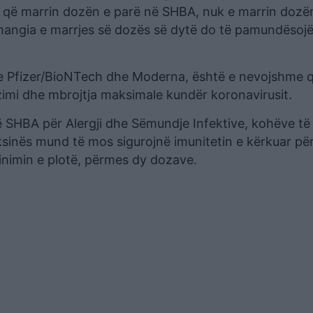
e që marrin dozën e parë në SHBA, nuk e marrin dozë
hmangia e marrjes së dozës së dytë do të pamundësoj
 e Pfizer/BioNTech dhe Moderna, është e nevojshme q
zimi dhe mbrojtja maksimale kundër koronavirusit.
në SHBA për Alergji dhe Sëmundje Infektive, kohëve të
ksinës mund të mos sigurojnë imunitetin e kërkuar pë
nimin e plotë, përmes dy dozave.