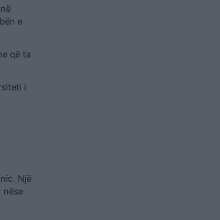
anë
rbën e
me që ta
iteti i
nic. Një
r nëse