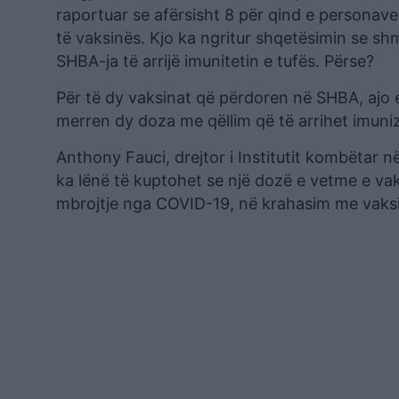
raportuar se afërsisht 8 për qind e personav
të vaksinës. Kjo ka ngritur shqetësimin se s
SHBA-ja të arrijë imunitetin e tufës. Përse?
Për të dy vaksinat që përdoren në SHBA, ajo
merren dy doza me qëllim që të arrihet imuni
Anthony Fauci, drejtor i Institutit kombëtar 
ka lënë të kuptohet se një dozë e vetme e va
mbrojtje nga COVID-19, në krahasim me vaksi