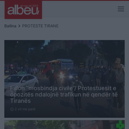
keyboard_arrow_right
Ballina
PROTESTE TIRANE
Fillon “mosbindja civile”/ Protestuesit e
opozitës ndalojnë trafikun në qendër të
Tiranës
2 vit me parë
schedule