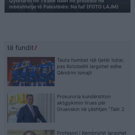
Qytetarët në Tiranë dalin në protestë në
mbështetje të Palestinës: Na fal! (FOTO LAJM)
të fundit
Teuta humbet një tjetër lojtar,
pas Kotobellit largohet edhe
Qëndrim Ismajli
Prokuroria kundërshton
aktgjykimin lirues për
Gruevskin në çështjen “Talir 2
Profesori i Kembrixhit largohet