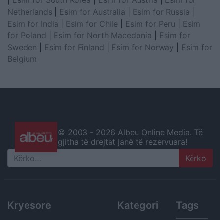
Netherlands
|
Esim for Australia
|
Esim for Russia
|
Esim for India
|
Esim for Chile
|
Esim for Peru
|
Esim
for Poland
|
Esim for North Macedonia
|
Esim for
Sweden
|
Esim for Finland
|
Esim for Norway
|
Esim for
Belgium
© 2003 -
2026 Albeu Online Media. Të
gjitha të drejtat janë të rezervuara!
Search
Kryesore
Kategori
Tags