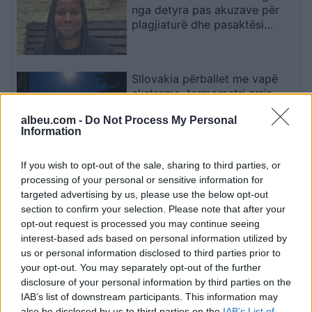
nga detyra pas akuzave për
plagjiaturë dhe pasaktësi
akademike
Sllovakia përballet me vapë
ekstreme, termometri arrin
42.2 gradë Celsius
albeu.com -
Do Not Process My Personal
Information
MPB: Brenda gjashtë orësh u
If you wish to opt-out of the sale, sharing to third parties, or
sanksionuan 222 drejtues
processing of your personal or sensitive information for
motoçikletash
targeted advertising by us, please use the below opt-out
section to confirm your selection. Please note that after your
opt-out request is processed you may continue seeing
interest-based ads based on personal information utilized by
Juristi i së drejtës penale
us or personal information disclosed to third parties prior to
ndërkombëtare për “Bota sot”:
your opt-out. You may separately opt-out of the further
A kanë kompetencë Dhomat e
disclosure of your personal information by third parties on the
Specializuara të Kosovës për
IAB’s list of downstream participants. This information may
krime kundër njerëzimit pas
also be disclosed by us to third parties on the
IAB’s List of