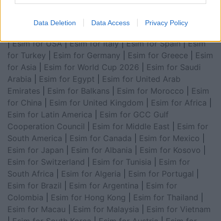
Data Deletion
Data Access
Privacy Policy
Esim for Global
|
Esim for Europe
|
Esim for Caribbean
|
Esim for USA
|
Esim for Italy
|
Esim for Spain
|
Esim
for Turkey
|
Esim for Germany
|
Esim for Greece
|
Esim
for Asia
|
Esim for World Cup 2026
|
Esim for Saudi
Arabia
|
Esim for Egypt
|
Esim for United Arab
Emirates
|
Esim for Balkans
|
Esim for Morocco
|
Esim
for China
|
Esim for United Kingdom
|
Esim for Africa
|
Esim for Latin America
|
Esim for GCC Gulf
Cooperation Council
|
Esim for Middle East
|
Esim for
South America
|
Esim for Canada
|
Esim for Mexico
|
Esim for Japan
|
Esim for Albania
|
Esim for Kosovo
|
Esim for Switzerland
|
Esim for Tunisia
|
Esim for
South Africa
|
Esim for Algeria
|
Esim for Portugal
|
Esim for Brazil
|
Esim for Argentina
|
Esim for
Colombia
|
Esim for Hong Kong
|
Esim for Thailand
|
Esim for Macau
|
Esim for Malaysia
|
Esim for Vietnam
|
Esim for South Korea
|
Esim for Austria
|
Esim for