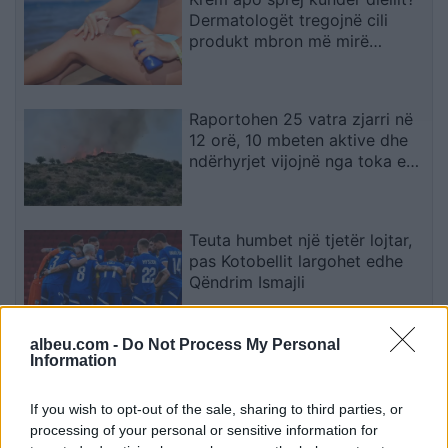
Dermatologët tregojnë cili
produkt mbron më mirë
lëkurën
Raportohen 25 vatra zjarri në
12 orë, 10 mbeten aktive dhe
ndërhyrjet vijojnë nga toka e
ajri
Teuta humbet një tjetër lojtar,
pas Kotobellit largohet edhe
Qëndrim Ismajli
albeu.com -
Do Not Process My Personal
Prokuroria kundërshton
Information
aktgjykimin lirues për
Gruevskin në çështjen “Talir 2
If you wish to opt-out of the sale, sharing to third parties, or
processing of your personal or sensitive information for