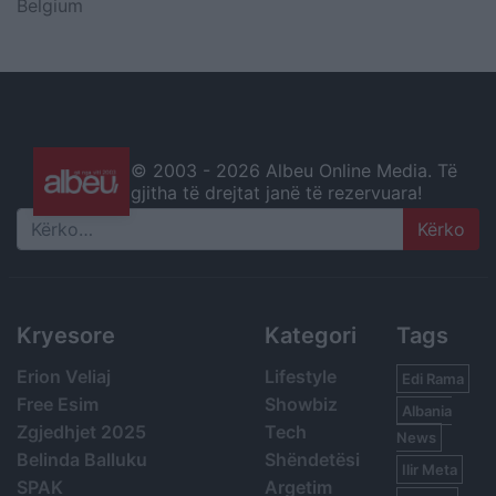
Belgium
© 2003 -
2026 Albeu Online Media. Të
gjitha të drejtat janë të rezervuara!
Search
Kryesore
Kategori
Tags
Erion Veliaj
Lifestyle
Edi Rama
Free Esim
Showbiz
Albania
Zgjedhjet 2025
Tech
News
Belinda Balluku
Shëndetësi
Ilir Meta
SPAK
Argetim