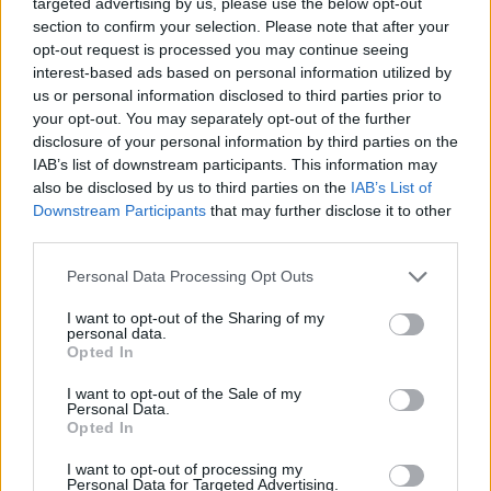
targeted advertising by us, please use the below opt-out
section to confirm your selection. Please note that after your
opt-out request is processed you may continue seeing
interest-based ads based on personal information utilized by
us or personal information disclosed to third parties prior to
your opt-out. You may separately opt-out of the further
disclosure of your personal information by third parties on the
IAB’s list of downstream participants. This information may
also be disclosed by us to third parties on the
IAB’s List of
Downstream Participants
that may further disclose it to other
third parties.
Personal Data Processing Opt Outs
I want to opt-out of the Sharing of my
personal data.
Opted In
I want to opt-out of the Sale of my
Personal Data.
Opted In
Esim for Global
|
Esim for Europe
|
Esim for Caribbean
|
Esim for USA
|
Esim for Italy
|
Esim for Spain
|
Esim
I want to opt-out of processing my
Personal Data for Targeted Advertising.
for Turkey
|
Esim for Germany
|
Esim for Greece
|
Esim