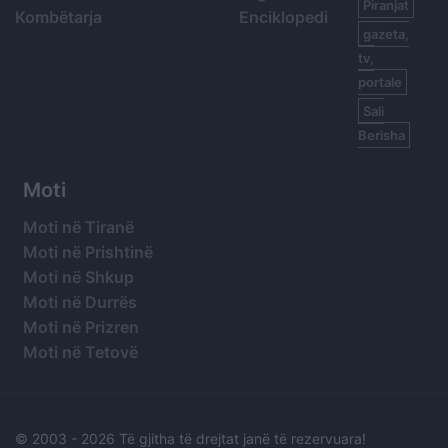
Piranjat
Kombëtarja
Enciklopedi
gazeta,
tv,
portale
Sali
Berisha
Moti
Moti në Tiranë
Moti në Prishtinë
Moti në Shkup
Moti në Durrës
Moti në Prizren
Moti në Tetovë
© 2003 -
2026 Të gjitha të drejtat janë të rezervuara!