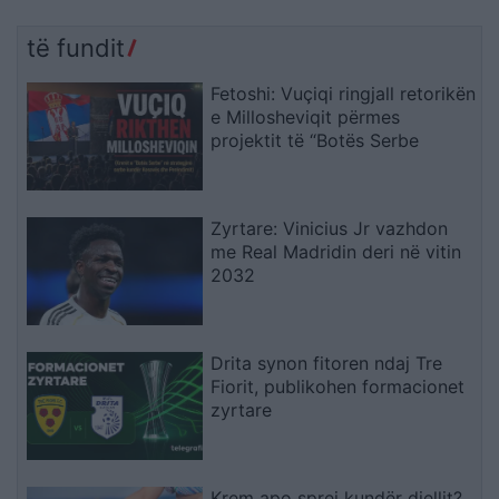
të fundit
Fetoshi: Vuçiqi ringjall retorikën
e Millosheviqit përmes
projektit të “Botës Serbe
Zyrtare: Vinicius Jr vazhdon
me Real Madridin deri në vitin
2032
Drita synon fitoren ndaj Tre
Fiorit, publikohen formacionet
zyrtare
Krem apo sprej kundër diellit?