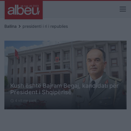
keyboard_arrow_right
Ballina
presidenti i ri i republies
Kush është Bajram Begaj, kandidati për
President i Shqipërisë
4 vit me parë
schedule