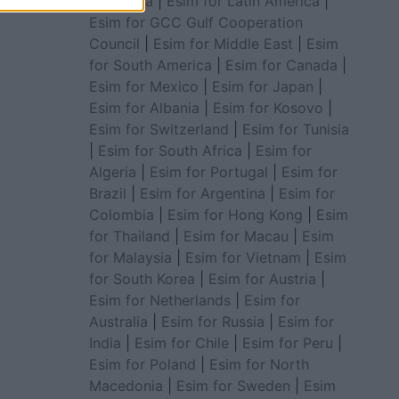
for Africa
|
Esim for Latin America
|
Esim for GCC Gulf Cooperation
Council
|
Esim for Middle East
|
Esim
for South America
|
Esim for Canada
|
Esim for Mexico
|
Esim for Japan
|
Esim for Albania
|
Esim for Kosovo
|
Esim for Switzerland
|
Esim for Tunisia
|
Esim for South Africa
|
Esim for
Algeria
|
Esim for Portugal
|
Esim for
Brazil
|
Esim for Argentina
|
Esim for
Colombia
|
Esim for Hong Kong
|
Esim
for Thailand
|
Esim for Macau
|
Esim
for Malaysia
|
Esim for Vietnam
|
Esim
for South Korea
|
Esim for Austria
|
Esim for Netherlands
|
Esim for
Australia
|
Esim for Russia
|
Esim for
India
|
Esim for Chile
|
Esim for Peru
|
Esim for Poland
|
Esim for North
Macedonia
|
Esim for Sweden
|
Esim