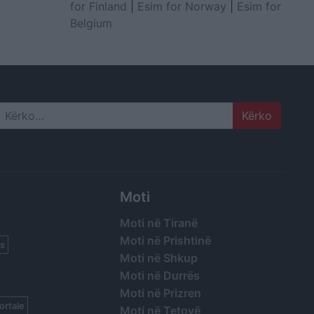
for Finland
|
Esim for Norway
|
Esim for
Belgium
Search
Moti
Moti në Tiranë
Moti në Prishtinë
s
Moti në Shkup
Moti në Durrës
Moti në Prizren
ortale
Moti në Tetovë