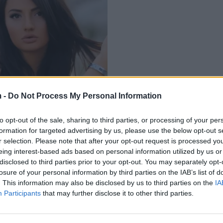
na Lika publikon foton e
 -
Do Not Process My Personal Information
së ëmës: Nuk arrite ta
r Krishtlindje se Zoti të
to opt-out of the sale, sharing to third parties, or processing of your per
ë
12/2023
formation for targeted advertising by us, please use the below opt-out s
r selection. Please note that after your opt-out request is processed y
eing interest-based ads based on personal information utilized by us or
disclosed to third parties prior to your opt-out. You may separately opt-
losure of your personal information by third parties on the IAB’s list of
. This information may also be disclosed by us to third parties on the
IA
Participants
that may further disclose it to other third parties.