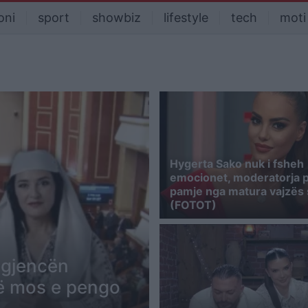
oni
sport
showbiz
lifestyle
tech
moti
Hygerta Sako nuk i fsheh
emocionet, moderatorja 
pamje nga matura vajzës 
(FOTOT)
igjencën
rrë mos e pengo