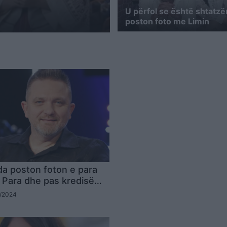
U përfol se është shtatzë
poston foto me Limin
da poston foton e para
: Para dhe pas kredisë…
6/2024