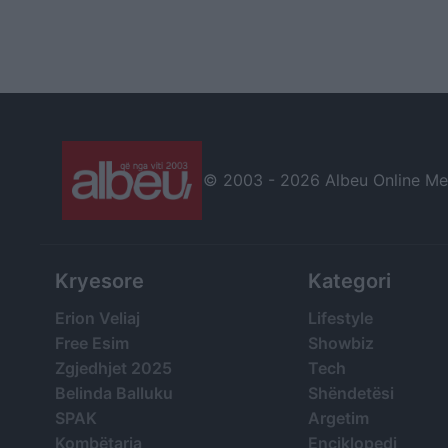
© 2003 -
2026 Albeu Online Medi
Kryesore
Kategori
Erion Veliaj
Lifestyle
Free Esim
Showbiz
Zgjedhjet 2025
Tech
Belinda Balluku
Shëndetësi
SPAK
Argetim
Kombëtarja
Enciklopedi