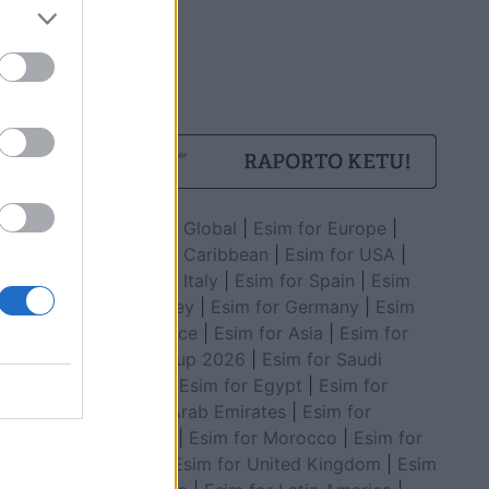
Esim for Global
|
Esim for Europe
|
Esim for Caribbean
|
Esim for USA
|
Esim for Italy
|
Esim for Spain
|
Esim
for Turkey
|
Esim for Germany
|
Esim
for Greece
|
Esim for Asia
|
Esim for
World Cup 2026
|
Esim for Saudi
Arabia
|
Esim for Egypt
|
Esim for
United Arab Emirates
|
Esim for
Balkans
|
Esim for Morocco
|
Esim for
China
|
Esim for United Kingdom
|
Esim