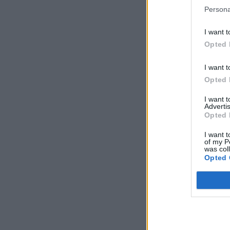
Persona
I want t
Opted 
I want t
Opted 
I want 
Advertis
Opted 
I want t
of my P
was col
Opted 