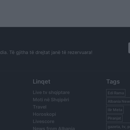
a. Të gjitha të drejtat janë të rezervuara!
Linqet
Tags
Live tv shqiptare
Edi Rama
Moti në Shqipëri
Albania New
Travel
Ilir Meta
Horoskopi
Piranjat
Livescore
gazeta, tv, p
News from Albania