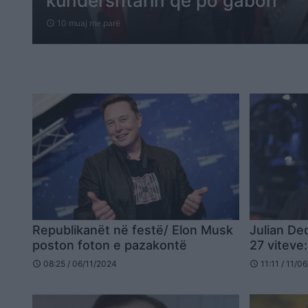
kundërshtarin që po gabon
10 muaj me parë
schedule
Republikanët në festë/ Elon Musk
Julian De
poston foton e pazakontë
27 viteve
08:25 / 06/11/2024
11:11 / 11/0
schedule
schedule