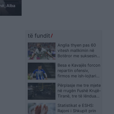
në, Alba
të fundit
Anglia thyen pas 60
vitesh mallkimin në
Botëror me suksesin
ndaj Kongos
Besa e Kavajës forcon
repartin ofensiv,
firmos me ish-lojtarin
e Tiranës Melsi Cereni
Përplasje me tre mjete
në rrugën Fushë Krujë-
Tiranë, tre të lënduar
dërgohen te Trauma
Statistikat e ESHS:
Rajoni i Shkupit prin