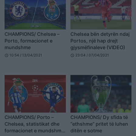
CHAMPIONS/ Chelsea –
Chelsea bën detyrën ndaj
Porto, formacionet e
Portos, një hap drejt
mundshme
gjysmëfinaleve (VIDEO)
10:54 / 13/04/2021
23:04 / 07/04/2021
schedule
schedule
CHAMPIONS/ Porto –
CHAMPIONS/ Dy sfida të
Chelsea, statistikat dhe
“ethshme” pritet të luhen
formacionet e mundshme
ditën e sotme