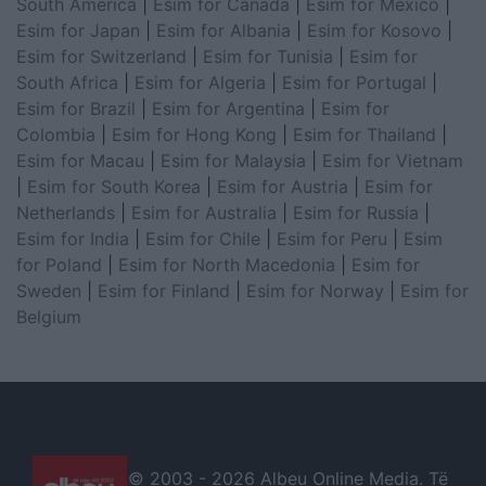
South America
|
Esim for Canada
|
Esim for Mexico
|
Esim for Japan
|
Esim for Albania
|
Esim for Kosovo
|
Esim for Switzerland
|
Esim for Tunisia
|
Esim for
South Africa
|
Esim for Algeria
|
Esim for Portugal
|
Esim for Brazil
|
Esim for Argentina
|
Esim for
Colombia
|
Esim for Hong Kong
|
Esim for Thailand
|
Esim for Macau
|
Esim for Malaysia
|
Esim for Vietnam
|
Esim for South Korea
|
Esim for Austria
|
Esim for
Netherlands
|
Esim for Australia
|
Esim for Russia
|
Esim for India
|
Esim for Chile
|
Esim for Peru
|
Esim
for Poland
|
Esim for North Macedonia
|
Esim for
Sweden
|
Esim for Finland
|
Esim for Norway
|
Esim for
Belgium
© 2003 -
2026 Albeu Online Media. Të