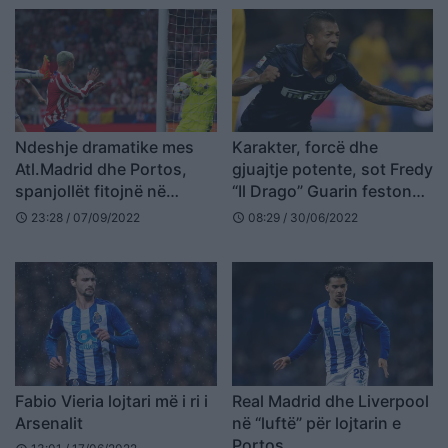
Ndeshje dramatike mes
Karakter, forcë dhe
Atl.Madrid dhe Portos,
gjuajtje potente, sot Fredy
spanjollët fitojnë në
“Il Drago” Guarin feston
“frymën e fundit” (VIDEO)
ditëlindjen
23:28 / 07/09/2022
08:29 / 30/06/2022
schedule
schedule
Fabio Vieria lojtari më i ri i
Real Madrid dhe Liverpool
Arsenalit
në “luftë” për lojtarin e
Portos