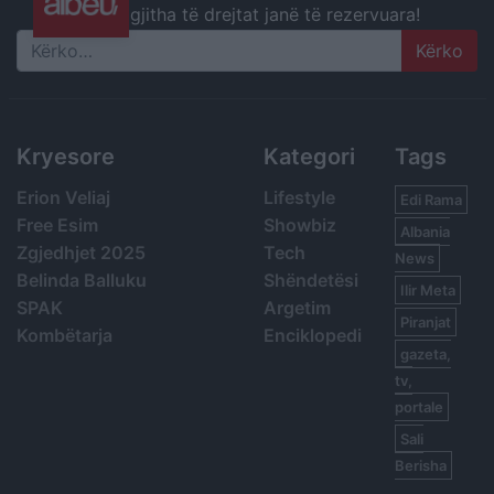
gjitha të drejtat janë të rezervuara!
Search
Kryesore
Kategori
Tags
Erion Veliaj
Lifestyle
Edi Rama
Free Esim
Showbiz
Albania
Zgjedhjet 2025
Tech
News
Belinda Balluku
Shëndetësi
Ilir Meta
SPAK
Argetim
Piranjat
Kombëtarja
Enciklopedi
gazeta,
tv,
portale
Sali
Berisha