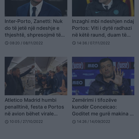
Inter-Porto, Zanetti: Nuk
Inzaghi mbi ndeshjen ndaj
do të jetë një ndeshje e
Portos: Viti i dytë radhazi
thjeshtë, shpresojmë të
në këtë raund, duam të
jemi në formë
kalojmë në çerekfinale
08:20 / 08/11/2022
14:36 / 07/11/2022
schedule
schedule
Atletico Madrid humbi
Zemërimi i tifozëve
penalltinë, festa e Portos
kundër Conceicao:
në avion bëhet virale
Goditet me gurë makina e
(VIDEO)
tij, plagoset i biri
10:05 / 27/10/2022
14:26 / 14/09/2022
schedule
schedule