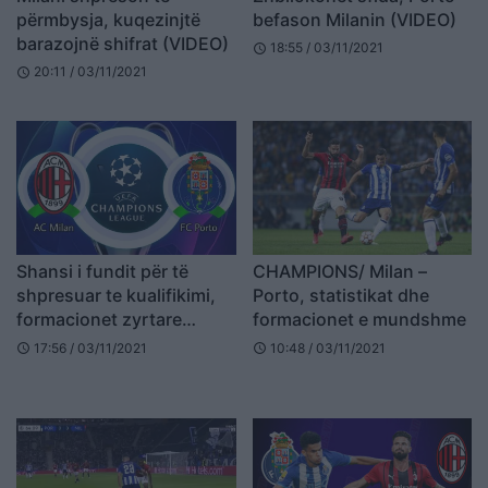
përmbysja, kuqezinjtë
befason Milanin (VIDEO)
barazojnë shifrat (VIDEO)
18:55 / 03/11/2021
schedule
20:11 / 03/11/2021
schedule
Shansi i fundit për të
CHAMPIONS/ Milan –
shpresuar te kualifikimi,
Porto, statistikat dhe
formacionet zyrtare
formacionet e mundshme
Milan-Porto
17:56 / 03/11/2021
10:48 / 03/11/2021
schedule
schedule