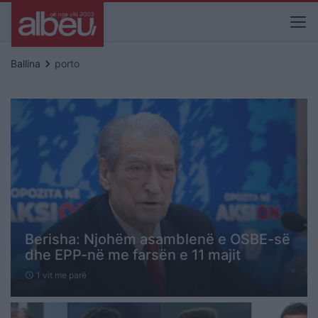
keyboard_arrow_right
Ballina
porto
Berisha: Njohëm asamblenë e OSBE-së
dhe EPP-në me farsën e 11 majit
1 vit me parë
schedule