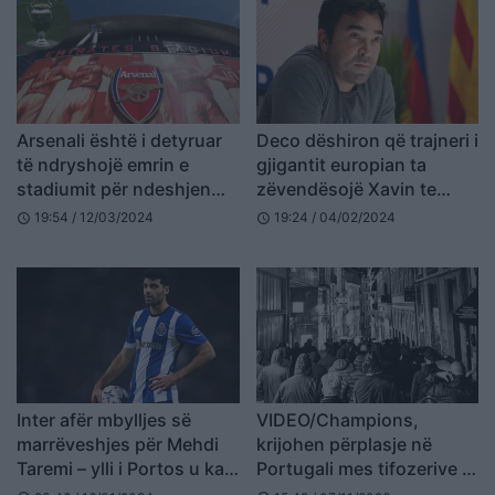
Arsenali është i detyruar
Deco dëshiron që trajneri i
të ndryshojë emrin e
gjigantit europian ta
stadiumit për ndeshjen
zëvendësojë Xavin te
me Porton
Barcelona
19:54 / 12/03/2024
19:24 / 04/02/2024
schedule
schedule
Inter afër mbylljes së
VIDEO/Champions,
marrëveshjes për Mehdi
krijohen përplasje në
Taremi – ylli i Portos u ka
Portugali mes tifozerive te
dhënë prioritet
Antwerp dhe Portos