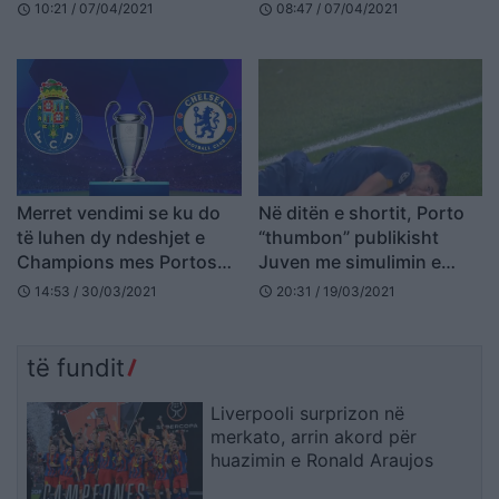
(FOTO LAJM)
10:21 / 07/04/2021
08:47 / 07/04/2021
schedule
schedule
Merret vendimi se ku do
Në ditën e shortit, Porto
të luhen dy ndeshjet e
“thumbon” publikisht
Champions mes Portos
Juven me simulimin e
dhe Chelseas
famshëm (VIDEO)
14:53 / 30/03/2021
20:31 / 19/03/2021
schedule
schedule
të fundit
Liverpooli surprizon në
merkato, arrin akord për
huazimin e Ronald Araujos