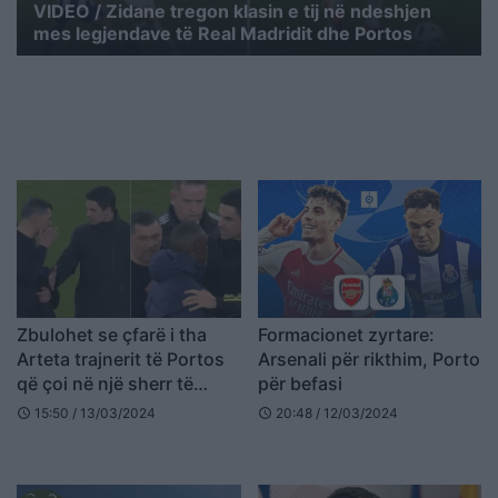
VIDEO / Zidane tregon klasin e tij në ndeshjen
mes legjendave të Real Madridit dhe Portos
Zbulohet se çfarë i tha
Formacionet zyrtare:
Arteta trajnerit të Portos
Arsenali për rikthim, Porto
që çoi në një sherr të
për befasi
tensionuar
15:50 / 13/03/2024
20:48 / 12/03/2024
schedule
schedule