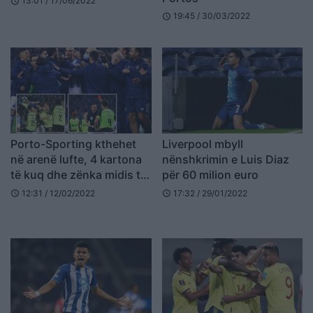
13:01 / 17/06/2022
schedule
19:45 / 30/03/2022
schedule
Porto-Sporting kthehet
Liverpool mbyll
në arenë lufte, 4 kartona
nënshkrimin e Luis Diaz
të kuq dhe zënka midis të
për 60 milion euro
gjithëve
12:31 / 12/02/2022
17:32 / 29/01/2022
schedule
schedule