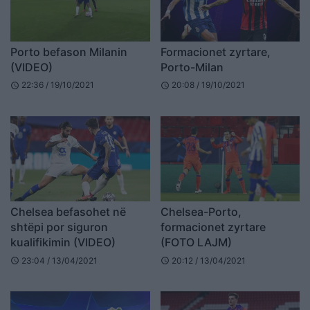
Porto befason Milanin
Formacionet zyrtare,
(VIDEO)
Porto-Milan
22:36 / 19/10/2021
20:08 / 19/10/2021
schedule
schedule
Chelsea befasohet në
Chelsea-Porto,
shtëpi por siguron
formacionet zyrtare
kualifikimin (VIDEO)
(FOTO LAJM)
23:04 / 13/04/2021
20:12 / 13/04/2021
schedule
schedule