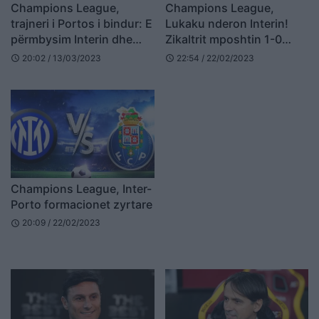
Champions League,
Champions League,
trajneri i Portos i bindur: E
Lukaku nderon Interin!
përmbysim Interin dhe
Zikaltrit mposhtin 1-0
kalojmë në turin tjetër
Porton në “San Siro”,
20:02 / 13/03/2023
22:54 / 22/02/2023
schedule
schedule
kualifikimi vendoset në
Portugali
Champions League, Inter-
Porto formacionet zyrtare
20:09 / 22/02/2023
schedule