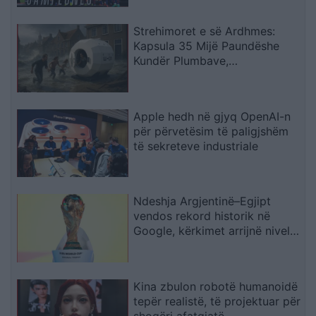
Strehimoret e së Ardhmes:
Kapsula 35 Mijë Paundëshe
Kundër Plumbave,
Shpërthimeve dhe Fatkeqësive
Natyrore
Apple hedh në gjyq OpenAI-n
për përvetësim të paligjshëm
të sekreteve industriale
Ndeshja Argjentinë–Egjipt
vendos rekord historik në
Google, kërkimet arrijnë nivele
të papara
Kina zbulon robotë humanoidë
tepër realistë, të projektuar për