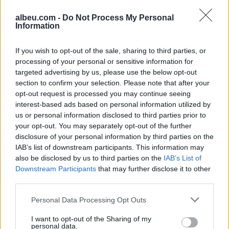
albeu.com -
Do Not Process My Personal
Information
If you wish to opt-out of the sale, sharing to third parties, or
Liverpooli bën gati 67
Ndodh në Portugali: Porto
processing of your personal or sensitive information for
milion euro për yllin e
paguan magjistar për t’i
targeted advertising by us, please use the below opt-out
Portos
sjellur fat për titullin
section to confirm your selection. Please note that after your
13:42 / 28/12/2021
22:36 / 17/12/2021
opt-out request is processed you may continue seeing
schedule
schedule
interest-based ads based on personal information utilized by
us or personal information disclosed to third parties prior to
your opt-out. You may separately opt-out of the further
disclosure of your personal information by third parties on the
IAB’s list of downstream participants. This information may
also be disclosed by us to third parties on the
IAB’s List of
Downstream Participants
that may further disclose it to other
third parties.
Formacionet zyrtare
Milan dhe Liverpool i
Porto-Atl Madrid (FOTO
mbyllin pjesët e para në
Personal Data Processing Opt Outs
LAJM)
barazim
I want to opt-out of the Sharing of my
19:55 / 07/12/2021
21:49 / 24/11/2021
schedule
schedule
personal data.