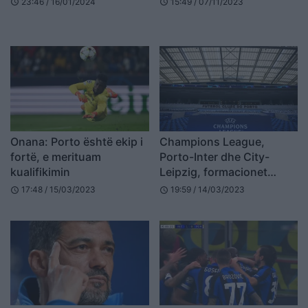
23:46 / 16/01/2024
15:49 / 07/11/2023
schedule
schedule
Nerazzurrëve
Onana: Porto është ekip i
Champions League,
fortë, e merituam
Porto-Inter dhe City-
kualifikimin
Leipzig, formacionet
zyrtare
17:48 / 15/03/2023
19:59 / 14/03/2023
schedule
schedule