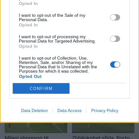
Opted In
I want to opt-out of the Sale of my
Personal Data.
Opted In
I want to opt-out of processing my
Personal Data for Targeted Advertising.
Opted In
Formacionet zyrtare
Milani zhgënjen sërish,
I want to opt-out of Collection, Use,
Liverpool-Porto,
kualfikimi mbetet
Retention, Sale, and/or Sharing of my
portugezët në “luftë” për
pothuajse i pamundur
Personal Data that Is Unrelated with the
Purposes for which it was collected.
të ruajtur vendin e dytë
(VIDEO)
20:04 / 24/11/2021
20:40 / 03/11/2021
schedule
schedule
Opted Out
(FOTO LAJM)
CONFIRM
Data Deletion
Data Access
Privacy Policy
Milani shpreson të
Zhbllokohet sfida, Porto