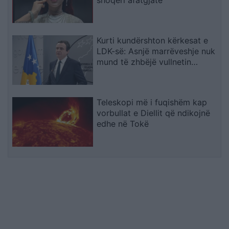
shoqëri afatgjatë
Kurti kundërshton kërkesat e
LDK-së: Asnjë marrëveshje nuk
mund të zhbëjë vullnetin
qytetar
Teleskopi më i fuqishëm kap
vorbullat e Diellit që ndikojnë
edhe në Tokë