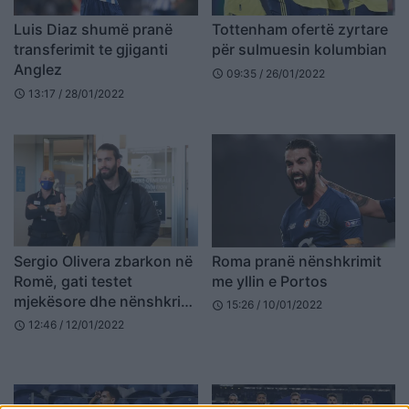
Luis Diaz shumë pranë
Tottenham ofertë zyrtare
transferimit te gjiganti
për sulmuesin kolumbian
Anglez
09:35 / 26/01/2022
schedule
13:17 / 28/01/2022
schedule
Sergio Olivera zbarkon në
Roma pranë nënshkrimit
Romë, gati testet
me yllin e Portos
mjekësore dhe nënshkrimi
15:26 / 10/01/2022
schedule
me skuadrën e Mourinhos
12:46 / 12/01/2022
schedule