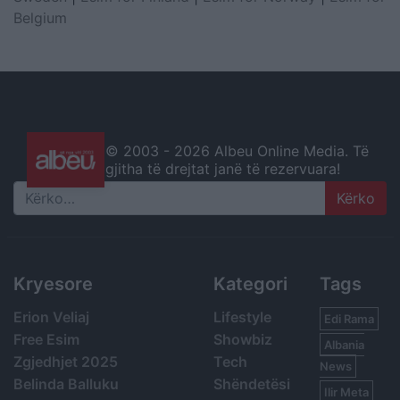
Belgium
© 2003 -
2026 Albeu Online Media. Të
gjitha të drejtat janë të rezervuara!
Search
Kryesore
Kategori
Tags
Erion Veliaj
Lifestyle
Edi Rama
Free Esim
Showbiz
Albania
Zgjedhjet 2025
Tech
News
Belinda Balluku
Shëndetësi
Ilir Meta