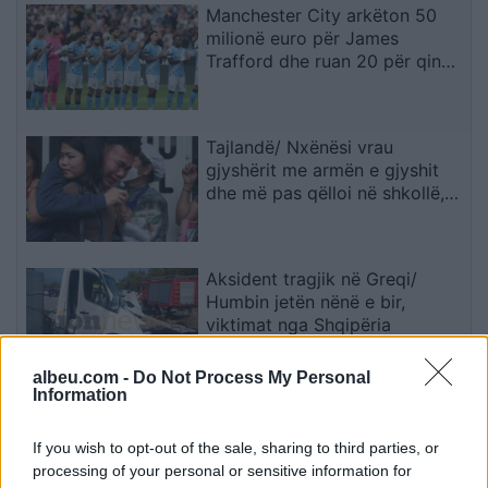
Manchester City arkëton 50
milionë euro për James
Trafford dhe ruan 20 për qind
të kartonit
Tajlandë/ Nxënësi vrau
gjyshërit me armën e gjyshit
dhe më pas qëlloi në shkollë,
pesë mësues të vdekur
Aksident tragjik në Greqi/
Humbin jetën nënë e bir,
viktimat nga Shqipëria
albeu.com -
Do Not Process My Personal
Information
Vigenin: Maqedonia e Veriut
duhet të sigurojë përkrahjen e
If you wish to opt-out of the sale, sharing to third parties, or
qytetarëve bullgarë për
processing of your personal or sensitive information for
anëtarësimin në BE