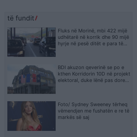
të fundit
Fluks në Morinë, mbi 422 mijë
udhëtarë në korrik dhe 90 mijë
hyrje në pesë ditët e para të
gushtit
BDI akuzon qeverinë se po e
kthen Korridorin 10D në projekt
elektoral, duke lënë pas dore
Korridorin 8
Foto/ Sydney Sweeney tërheq
vëmendjen me fushatën e re të
markës së saj