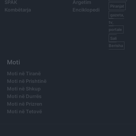
SPAK
Argetim
Piranjat
Kombëtarja
Enciklopedi
gazeta,
tv,
portale
Sali
Berisha
Moti
Moti në Tiranë
Moti në Prishtinë
Moti në Shkup
Moti në Durrës
Moti në Prizren
Moti në Tetovë