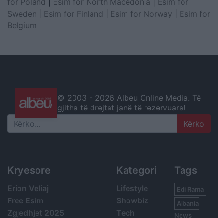
for Poland
|
Esim for North Macedonia
|
Esim for
Sweden
|
Esim for Finland
|
Esim for Norway
|
Esim for
Belgium
© 2003 -
2026 Albeu Online Media. Të
gjitha të drejtat janë të rezervuara!
Search
Kryesore
Kategori
Tags
Erion Veliaj
Lifestyle
Edi Rama
Free Esim
Showbiz
Albania
Zgjedhjet 2025
Tech
News