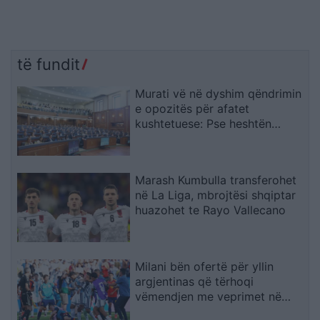
të fundit
Murati vë në dyshim qëndrimin
e opozitës për afatet
kushtetuese: Pse heshtën
atëherë e flasin tani?
Marash Kumbulla transferohet
në La Liga, mbrojtësi shqiptar
huazohet te Rayo Vallecano
Milani bën ofertë për yllin
argjentinas që tërhoqi
vëmendjen me veprimet në
Botëror