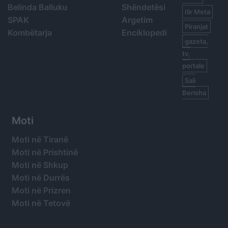
Belinda Balluku
Shëndetësi
Ilir Meta
SPAK
Argetim
Piranjat
Kombëtarja
Enciklopedi
gazeta,
tv,
portale
Sali
Berisha
Moti
Moti në Tiranë
Moti në Prishtinë
Moti në Shkup
Moti në Durrës
Moti në Prizren
Moti në Tetovë