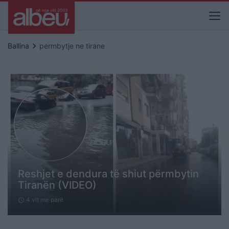
keyboard_arrow_right
Ballina
permbytje ne tirane
Reshjet e dendura të shiut përmbytin
Tiranën (VIDEO)
4 vit me parë
schedule