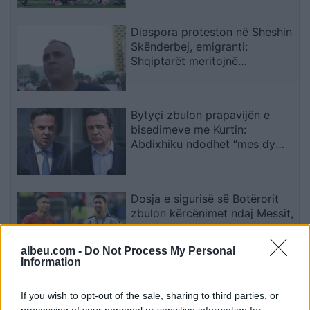
Diaspora proteston në Sheshin
Skënderbej, emigranti:
Shqiptarët meritojnë
meritokraci dhe një qeveri
europiane
Bytyçi zbulon prapavijën e
bisedimeve me Kurtin:
Abdixhiku ndodhet “mes dy
zjarreve
Dosja e sigurisë së Botërorit
zbulon kërcënimet ndaj Messit,
Ronaldos dhe yjeve të tjerë
albeu.com -
Do Not Process My Personal
Information
Vëllezërit Prifti kundërshtojnë
If you wish to opt-out of the sale, sharing to third parties, or
kufirin për muzikën: “O Rama,