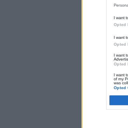
Persona
I want t
Opted 
I want t
Opted 
I want 
Advertis
Opted 
I want t
of my P
was col
Opted 