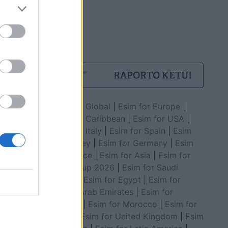
Esim for Global
|
Esim for Europe
|
Esim for Caribbean
|
Esim for USA
|
Esim for Italy
|
Esim for Spain
|
Esim
for Turkey
|
Esim for Germany
|
Esim
for Greece
|
Esim for Asia
|
Esim for
World Cup 2026
|
Esim for Saudi
Arabia
|
Esim for Egypt
|
Esim for
United Arab Emirates
|
Esim for
Balkans
|
Esim for Morocco
|
Esim for
China
|
Esim for United Kingdom
|
Esim