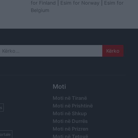
for Finland
|
Esim for Norway
|
Esim for
Belgium
Search
Moti
Moti në Tiranë
Moti në Prishtinë
s
Moti në Shkup
Moti në Durrës
Moti në Prizren
ortale
Moti në Tetovë