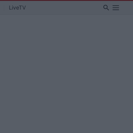
search
LiveTV