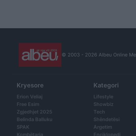
© 2003 -
2026 Albeu Online Medi
Kryesore
Kategori
Erion Veliaj
Lifestyle
Free Esim
Showbiz
Zgjedhjet 2025
Tech
Belinda Balluku
Shëndetësi
SPAK
Argetim
Kombëtarja
Enciklopedi