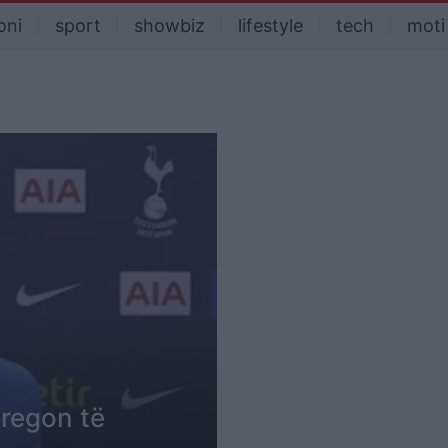
oni
sport
showbiz
lifestyle
tech
moti
tregon të