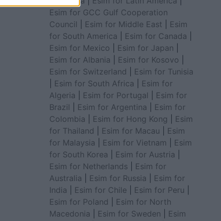
for Africa
|
Esim for Latin America
|
Esim for GCC Gulf Cooperation
Council
|
Esim for Middle East
|
Esim
for South America
|
Esim for Canada
|
Esim for Mexico
|
Esim for Japan
|
Esim for Albania
|
Esim for Kosovo
|
Esim for Switzerland
|
Esim for Tunisia
|
Esim for South Africa
|
Esim for
Algeria
|
Esim for Portugal
|
Esim for
Brazil
|
Esim for Argentina
|
Esim for
Colombia
|
Esim for Hong Kong
|
Esim
for Thailand
|
Esim for Macau
|
Esim
for Malaysia
|
Esim for Vietnam
|
Esim
for South Korea
|
Esim for Austria
|
Esim for Netherlands
|
Esim for
Australia
|
Esim for Russia
|
Esim for
India
|
Esim for Chile
|
Esim for Peru
|
Esim for Poland
|
Esim for North
Macedonia
|
Esim for Sweden
|
Esim