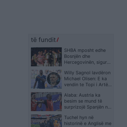
të fundit
SHBA mposht edhe
Bosnjën dhe
Hercegovinën, siguron
kalimin në 1/8 e
Willy Sagnol lavdëron
finales të Kupës së
Michael Olisen: E ka
Botës
vendin te Topi i Artë,
madje mbi Messin dhe
Alaba: Austria ka
Ronaldon
besim se mund të
surprizojë Spanjën në
Kupën e Botës
Tuchel hyn në
historinë e Anglisë me