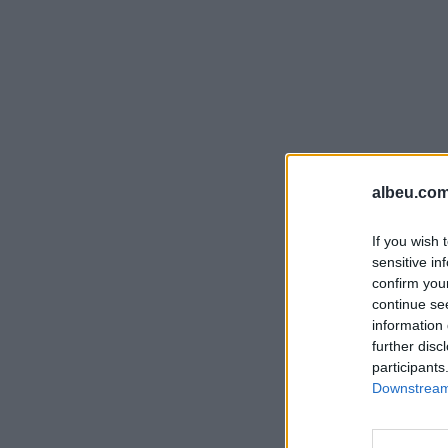
albeu.com
If you wish 
sensitive in
confirm you
continue se
information 
further disc
participants
Downstream 