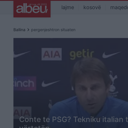
lajme
kosovë
maqed
keyboard_arrow_right
Ballina
pergenjeshtron situaten
Conte te PSG? Tekniku italian 