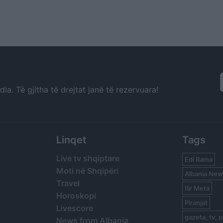
a. Të gjitha të drejtat janë të rezervuara!
Linqet
Tags
Live tv shqiptare
Edi Rama
Moti në Shqipëri
Albania New
Travel
Ilir Meta
Horoskopi
Piranjat
Livescore
gazeta, tv, p
News from Albania