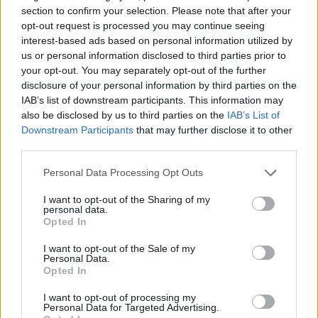
section to confirm your selection. Please note that after your
opt-out request is processed you may continue seeing
interest-based ads based on personal information utilized by
us or personal information disclosed to third parties prior to
your opt-out. You may separately opt-out of the further
disclosure of your personal information by third parties on the
IAB’s list of downstream participants. This information may
also be disclosed by us to third parties on the
IAB’s List of
Downstream Participants
that may further disclose it to other
third parties.
Personal Data Processing Opt Outs
I want to opt-out of the Sharing of my
personal data.
Opted In
I want to opt-out of the Sale of my
Personal Data.
Opted In
Esim for Global
|
Esim for Europe
|
Esim for Caribbean
|
Esim for USA
|
Esim for Italy
|
Esim for Spain
|
Esim
I want to opt-out of processing my
Personal Data for Targeted Advertising.
for Turkey
|
Esim for Germany
|
Esim for Greece
|
Esim