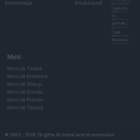
Kombëtarja
Enciklopedi
gazeta,
tv,
portale
Sali
Berisha
Moti
Moti në Tiranë
Moti në Prishtinë
Moti në Shkup
Moti në Durrës
Moti në Prizren
Moti në Tetovë
© 2003 -
2026 Të gjitha të drejtat janë të rezervuara!