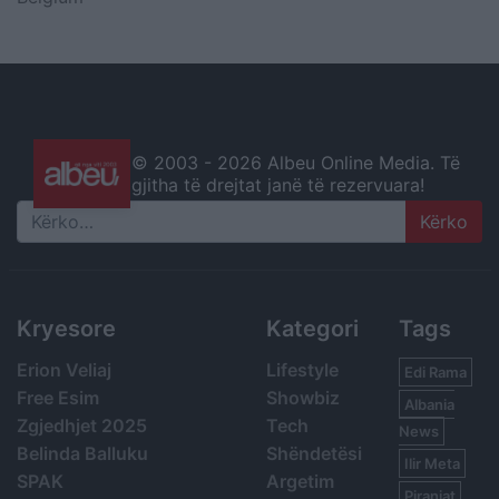
© 2003 -
2026 Albeu Online Media. Të
gjitha të drejtat janë të rezervuara!
Search
Kryesore
Kategori
Tags
Erion Veliaj
Lifestyle
Edi Rama
Free Esim
Showbiz
Albania
Zgjedhjet 2025
Tech
News
Belinda Balluku
Shëndetësi
Ilir Meta
SPAK
Argetim
Piranjat