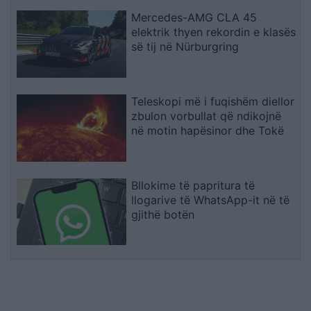
Mercedes-AMG CLA 45
elektrik thyen rekordin e klasës
së tij në Nürburgring
Teleskopi më i fuqishëm diellor
zbulon vorbullat që ndikojnë
në motin hapësinor dhe Tokë
Bllokime të papritura të
llogarive të WhatsApp-it në të
gjithë botën