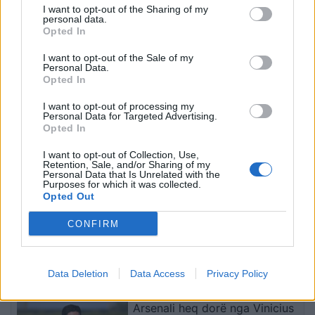
I want to opt-out of the Sharing of my
personal data.
Opted In
Infermierja shqiptare në
Video/ Dy të vrarë dhe 13
I want to opt-out of the Sale of my
Itali shpërthen në lot në
të plagosur nga
Personal Data.
Opted In
protestë: Pacientët
shpërthimi i një minibusi
detyrohen të kërkojnë
pranë Damaskut
I want to opt-out of processing my
kurim jashtë vendit
Personal Data for Targeted Advertising.
Opted In
I want to opt-out of Collection, Use,
Retention, Sale, and/or Sharing of my
Personal Data that Is Unrelated with the
Purposes for which it was collected.
Opted Out
Konflikt për shërbimin në
Osman Stafa thirrje
CONFIRM
një hotel në Dhërmi, ish-
qytetarëve nga protesta:
zyrtari i Policisë dyshohet
Mbi partitë të vendosim
se kërcënoi kamerierin
Shqipërinë, ka ardhur
dhe administratorin
koha e brezit të ri
Data Deletion
Data Access
Privacy Policy
të fundit
Arsenali heq dorë nga Vinicius