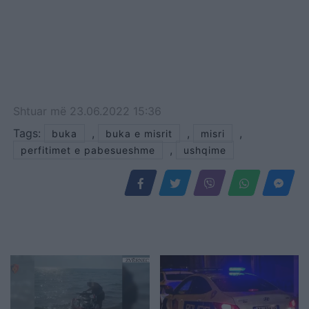
Shtuar
më
23.06.2022 15:36
Tags:
,
,
,
buka
buka e misrit
misri
,
perfitimet e pabesueshme
ushqime