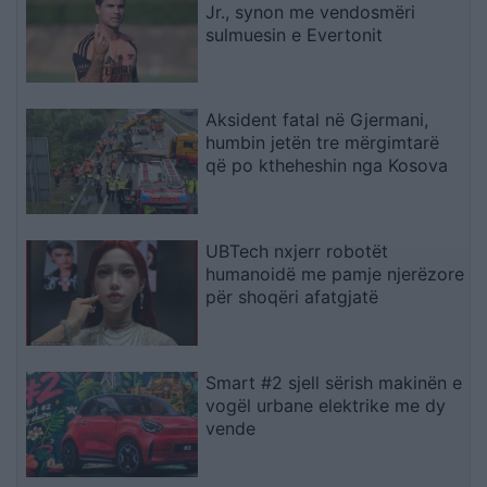
Jr., synon me vendosmëri
sulmuesin e Evertonit
Aksident fatal në Gjermani,
humbin jetën tre mërgimtarë
që po ktheheshin nga Kosova
UBTech nxjerr robotët
humanoidë me pamje njerëzore
për shoqëri afatgjatë
Smart #2 sjell sërish makinën e
vogël urbane elektrike me dy
vende