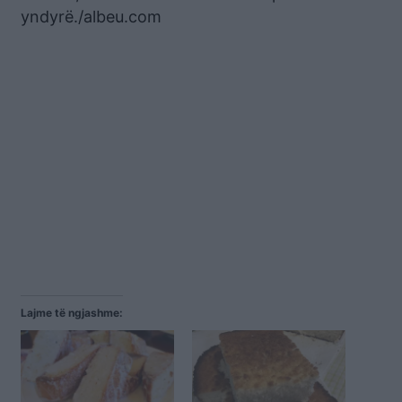
yndyrë./albeu.com
Lajme të ngjashme: