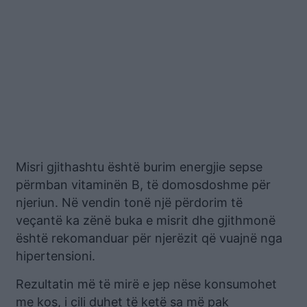
Misri gjithashtu është burim energjie sepse
përmban vitaminën B, të domosdoshme për
njeriun. Në vendin tonë një përdorim të
veçantë ka zënë buka e misrit dhe gjithmonë
është rekomanduar për njerëzit që vuajnë nga
hipertensioni.
Rezultatin më të mirë e jep nëse konsumohet
me kos, i cili duhet të ketë sa më pak