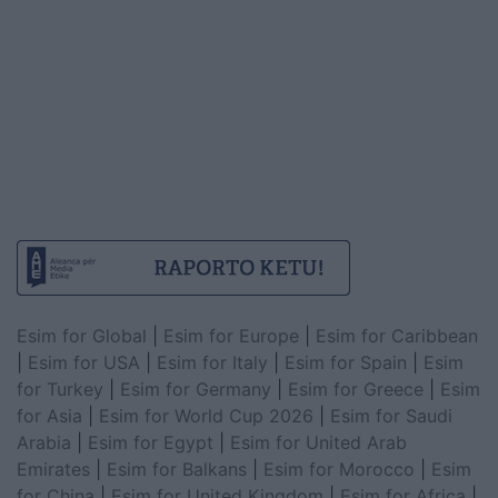
Esim for Global
|
Esim for Europe
|
Esim for Caribbean
|
Esim for USA
|
Esim for Italy
|
Esim for Spain
|
Esim
for Turkey
|
Esim for Germany
|
Esim for Greece
|
Esim
for Asia
|
Esim for World Cup 2026
|
Esim for Saudi
Arabia
|
Esim for Egypt
|
Esim for United Arab
Emirates
|
Esim for Balkans
|
Esim for Morocco
|
Esim
for China
|
Esim for United Kingdom
|
Esim for Africa
|