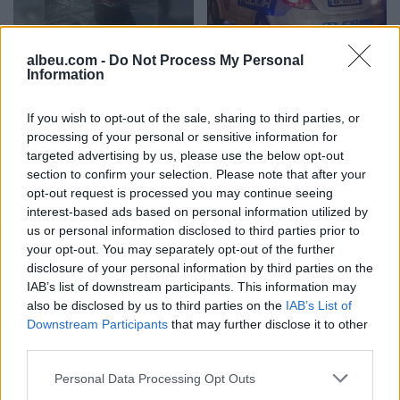
Hyri me Jet Ski në
Tragjedi në Rrugën e
albeu.com -
Do Not Process My Personal
hapësirën e pushuesve në
Kombit, aksidentohet de
Information
Zvërnec, gjobitet me 300
vdes 38-vjeçari nga
mijë lekë drejtuesi
Kosova
If you wish to opt-out of the sale, sharing to third parties, or
processing of your personal or sensitive information for
targeted advertising by us, please use the below opt-out
section to confirm your selection. Please note that after your
opt-out request is processed you may continue seeing
interest-based ads based on personal information utilized by
us or personal information disclosed to third parties prior to
your opt-out. You may separately opt-out of the further
“Po ngrihet një ministri
Video/ Shpërthimi në një
disclosure of your personal information by third parties on the
paralele e Shëndetësisë”/
minibus në periferi të
IAB’s list of downstream participants. This information may
Këlliçi: Projektligji i
Damaskut lë 2 të vdekur
also be disclosed by us to third parties on the
IAB’s List of
shtatorit i hap rrugë
dhe 13 të plagosur
Downstream Participants
that may further disclose it to other
monopolit, SPAK të
third parties.
ndërhyjë
Personal Data Processing Opt Outs