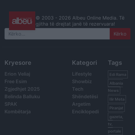
© 2003 -
2026 Albeu Online Media. Të
gjitha të drejtat janë të rezervuara!
Search
Kryesore
Kategori
Tags
Erion Veliaj
Lifestyle
Edi Rama
Free Esim
Showbiz
Albania
Zgjedhjet 2025
Tech
News
Belinda Balluku
Shëndetësi
Ilir Meta
SPAK
Argetim
Piranjat
Kombëtarja
Enciklopedi
gazeta,
tv,
portale