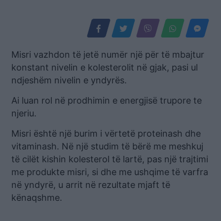
Misri vazhdon të jetë numër një për të mbajtur
konstant nivelin e kolesterolit në gjak, pasi ul
ndjeshëm nivelin e yndyrës.
Ai luan rol në prodhimin e energjisë trupore te
njeriu.
Misri është një burim i vërtetë proteinash dhe
vitaminash. Në një studim të bërë me meshkuj
të cilët kishin kolesterol të lartë, pas një trajtimi
me produkte misri, si dhe me ushqime të varfra
në yndyrë, u arrit në rezultate mjaft të
kënaqshme.