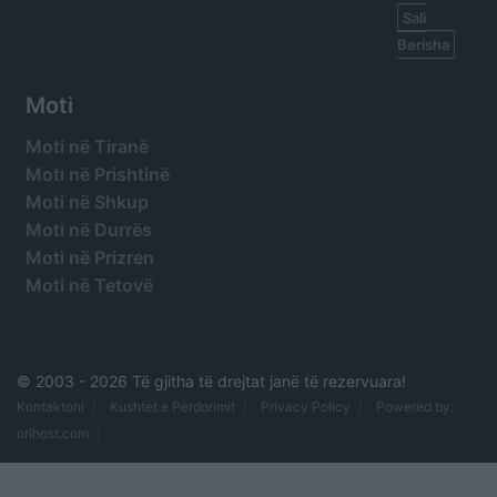
Sali
Berisha
Moti
Moti në Tiranë
Moti në Prishtinë
Moti në Shkup
Moti në Durrës
Moti në Prizren
Moti në Tetovë
© 2003 -
2026 Të gjitha të drejtat janë të rezervuara!
Kontaktoni
Kushtet e Përdorimit
Privacy Policy
Powered by:
orihost.com