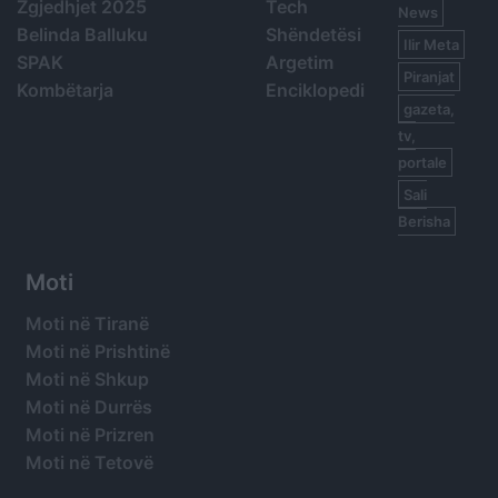
Zgjedhjet 2025
Tech
News
Belinda Balluku
Shëndetësi
Ilir Meta
SPAK
Argetim
Piranjat
Kombëtarja
Enciklopedi
gazeta,
tv,
portale
Sali
Berisha
Moti
Moti në Tiranë
Moti në Prishtinë
Moti në Shkup
Moti në Durrës
Moti në Prizren
Moti në Tetovë