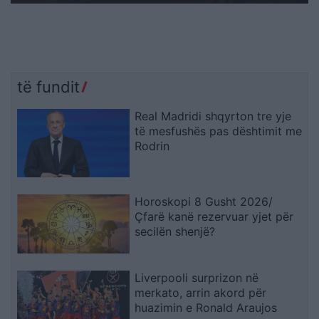
të fundit
Real Madridi shqyrton tre yje
të mesfushës pas dështimit me
Rodrin
Horoskopi 8 Gusht 2026/
Çfarë kanë rezervuar yjet për
secilën shenjë?
Liverpooli surprizon në
merkato, arrin akord për
huazimin e Ronald Araujos