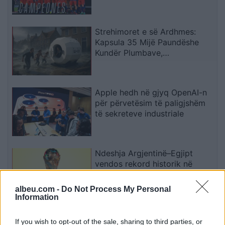
Strehimoret e së Ardhmes:
Kapsula 35 Mijë Paundëshe
Kundër Plumbave,
Shpërthimeve dhe Fatkeqësive
Natyrore
Apple hedh në gjyq OpenAI-n
për përvetësim të paligjshëm
të sekreteve industriale
Ndeshja Argjentinë–Egjipt
vendos rekord historik në
Google, kërkimet arrijnë nivele
të papara
albeu.com -
Do Not Process My Personal
Information
Kina zbulon robotë humanoidë
If you wish to opt-out of the sale, sharing to third parties, or
tepër realistë, të projektuar për