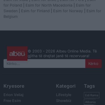
for Poland
|
Esim for North Macedonia
|
Esim for
Sweden
|
Esim for Finland
|
Esim for Norway
|
Esim for
Belgium
© 2003 -
2026 Albeu Online Media. Të
gjitha të drejtat janë të rezervuara!
Search
Kryesore
Kategori
Tags
Erion Veliaj
Lifestyle
Edi Rama
Free Esim
Showbiz
Albania