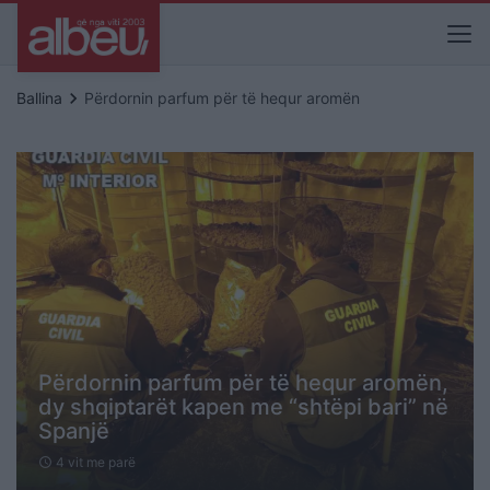
keyboard_arrow_right
Ballina
Përdornin parfum për të hequr aromën
Përdornin parfum për të hequr aromën,
dy shqiptarët kapen me “shtëpi bari” në
Spanjë
4 vit me parë
schedule