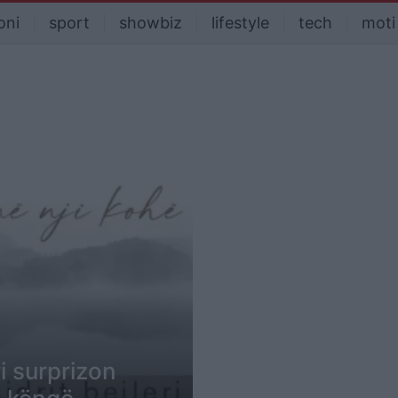
oni
sport
showbiz
lifestyle
tech
moti
ri surprizon