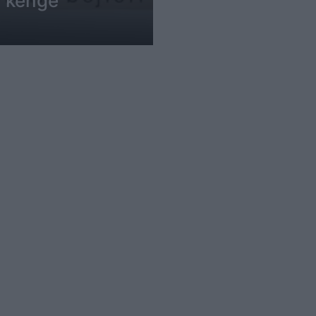
2 këngë