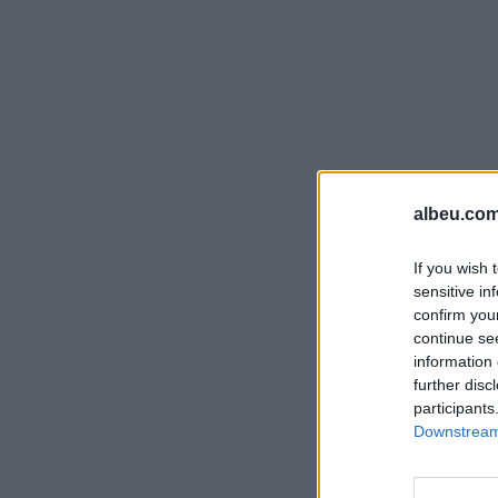
albeu.com
If you wish 
sensitive in
confirm you
continue se
information 
further disc
participants
Downstream 