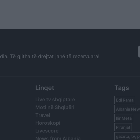
a. Të gjitha të drejtat janë të rezervuara!
Linqet
Tags
Live tv shqiptare
Edi Rama
Moti në Shqipëri
Albania New
Travel
Ilir Meta
Horoskopi
Piranjat
Livescore
gazeta, tv, p
News from Albania