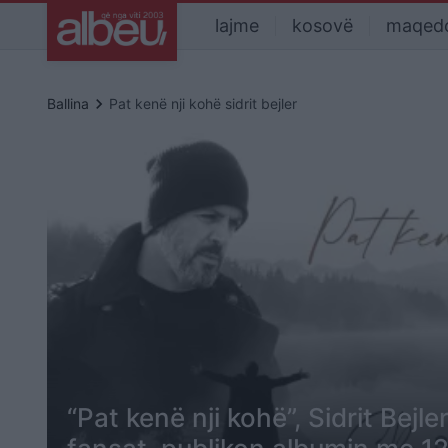
lajme
kosovë
maqed
keyboard_arrow_right
Ballina
Pat kenë nji kohë sidrit bejler
“Pat kenë nji kohë”, Sidrit Bejle