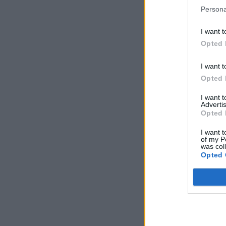
Persona
I want t
Opted 
I want t
Opted 
I want 
Advertis
Opted 
I want t
of my P
was col
Opted 