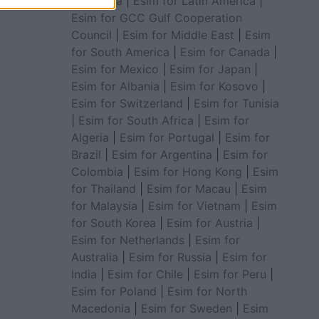
for Africa
|
Esim for Latin America
|
Esim for GCC Gulf Cooperation
Council
|
Esim for Middle East
|
Esim
for South America
|
Esim for Canada
|
Esim for Mexico
|
Esim for Japan
|
Esim for Albania
|
Esim for Kosovo
|
Esim for Switzerland
|
Esim for Tunisia
|
Esim for South Africa
|
Esim for
Algeria
|
Esim for Portugal
|
Esim for
Brazil
|
Esim for Argentina
|
Esim for
Colombia
|
Esim for Hong Kong
|
Esim
for Thailand
|
Esim for Macau
|
Esim
for Malaysia
|
Esim for Vietnam
|
Esim
for South Korea
|
Esim for Austria
|
Esim for Netherlands
|
Esim for
Australia
|
Esim for Russia
|
Esim for
India
|
Esim for Chile
|
Esim for Peru
|
Esim for Poland
|
Esim for North
Macedonia
|
Esim for Sweden
|
Esim