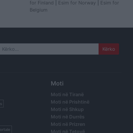
for Finland
|
Esim for Norway
|
Esim for
Belgium
Search
Moti
Moti në Tiranë
Moti në Prishtinë
s
Moti në Shkup
Moti në Durrës
Moti në Prizren
ortale
Moti në Tetovë