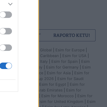
Esim for Global
|
Esim for Europe
|
Esim for Caribbean
|
Esim for USA
|
Esim for Italy
|
Esim for Spain
|
Esim
for Turkey
|
Esim for Germany
|
Esim
for Greece
|
Esim for Asia
|
Esim for
World Cup 2026
|
Esim for Saudi
Arabia
|
Esim for Egypt
|
Esim for
United Arab Emirates
|
Esim for
Balkans
|
Esim for Morocco
|
Esim for
China
|
Esim for United Kingdom
|
Esim