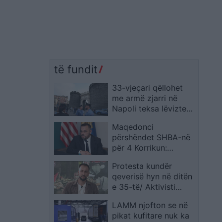
të fundit
33-vjeçari qëllohet
me armë zjarri në
Napoli teksa lëvizte
me skuter, vdes gjatë
Maqedonci
transportimit për në
përshëndet SHBA-në
spital
për 4 Korrikun:
Kosova krah aleatit
Protesta kundër
dhe mikut të saj më të
qeverisë hyn në ditën
afërt
e 35-të/ Aktivisti
Olgert Rakipllari:
LAMM njofton se në
Diaspora është më e
pikat kufitare nuk ka
vështira për t’u