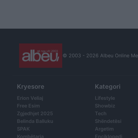
© 2003 -
2026 Albeu Online Medi
Kryesore
Kategori
Erion Veliaj
Lifestyle
Free Esim
Showbiz
Zgjedhjet 2025
Tech
Belinda Balluku
Shëndetësi
SPAK
Argetim
Kombëtarja
Enciklopedi