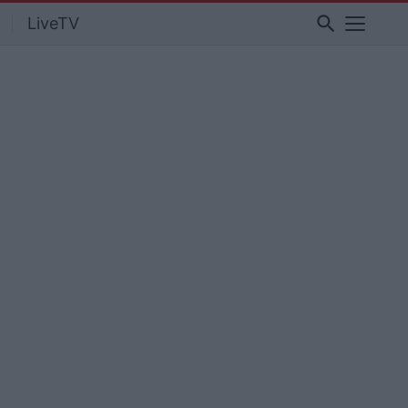
search
LiveTV