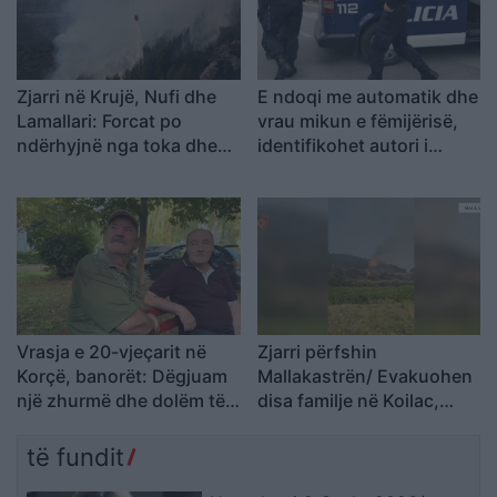
Zjarri në Krujë, Nufi dhe
E ndoqi me automatik dhe
Lamallari: Forcat po
vrau mikun e fëmijërisë,
ndërhyjnë nga toka dhe
identifikohet autori i
ajri
dyshuar që është në
kërkim
Vrasja e 20-vjeçarit në
Zjarri përfshin
Korçë, banorët: Dëgjuam
Mallakastrën/ Evakuohen
një zhurmë dhe dolëm të
disa familje në Koilac,
shihnim çfarë kishte
flakët afrohen pranë
ndodhur
banesave
të fundit