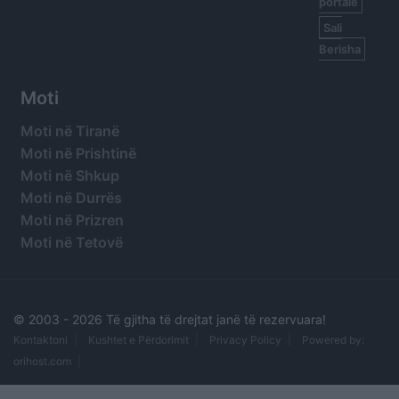
portale
Sali
Berisha
Moti
Moti në Tiranë
Moti në Prishtinë
Moti në Shkup
Moti në Durrës
Moti në Prizren
Moti në Tetovë
© 2003 -
2026 Të gjitha të drejtat janë të rezervuara!
Kontaktoni
Kushtet e Përdorimit
Privacy Policy
Powered by:
orihost.com