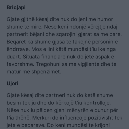
Bricjapi
Gjate gjithë kësaj dite nuk do jeni me humor
shume te mire. Nëse keni ndonjë vërejtje ndaj
partnerit bëjani dhe sqarojini gjerat sa me pare.
Beqaret ka shume gjasa te takojnë personin e
ëndrrave. Mos e lini këtë mundësi t’iu ike nga
duart. Situata financiare nuk do jete aspak e
favorshme. Tregohuni sa me vigjilente dhe te
matur me shpenzimet.
Ujori
Gjate kësaj dite partneri nuk do ketë shume
besim tek ju dhe do kërkojë t’iu kontrolloje.
Nëse nuk iu pëlqen gjeni mënyrën e duhur për
t’ia thënë. Merkuri do influencoje pozitivisht tek
jeta e beqareve. Do keni mundësi te krijoni