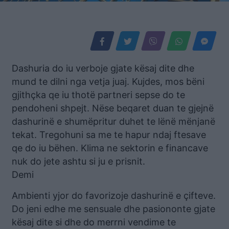
Dashuria do iu verboje gjate kësaj dite dhe
mund te dilni nga vetja juaj. Kujdes, mos bëni
gjithçka qe iu thotë partneri sepse do te
pendoheni shpejt. Nëse beqaret duan te gjejnë
dashurinë e shumëpritur duhet te lënë mënjanë
tekat. Tregohuni sa me te hapur ndaj ftesave
qe do iu bëhen. Klima ne sektorin e financave
nuk do jete ashtu si ju e prisnit.
Demi
Ambienti yjor do favorizoje dashurinë e çifteve.
Do jeni edhe me sensuale dhe pasiononte gjate
kësaj dite si dhe do merrni vendime te