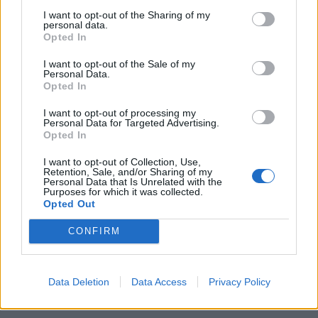
I want to opt-out of the Sharing of my
personal data.
Opted In
I want to opt-out of the Sale of my
“Fat me shumicë”,
“Financat e kësaj shenje
Personal Data.
Horoskopi i ditës së
do të kenë tronditje”,
Opted In
mërkurë, 13 Shtator 2023
Horoskopi, e premte 10
nëntor 2023
I want to opt-out of processing my
Personal Data for Targeted Advertising.
Opted In
I want to opt-out of Collection, Use,
Retention, Sale, and/or Sharing of my
Personal Data that Is Unrelated with the
Purposes for which it was collected.
Opted Out
Horoskopi 16 korrik 2022:
Çfarë kanë parashikuar
CONFIRM
yjet për secilën shenjë
Data Deletion
Data Access
Privacy Policy