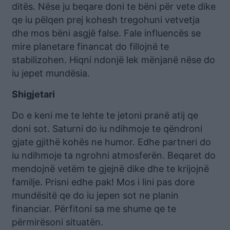
ditës. Nëse ju beqare doni te bëni për vete dike
qe iu pëlqen prej kohesh tregohuni vetvetja
dhe mos bëni asgjë false. Fale influencës se
mire planetare financat do fillojnë te
stabilizohen. Hiqni ndonjë lek mënjanë nëse do
iu jepet mundësia.
Shigjetari
Do e keni me te lehte te jetoni pranë atij qe
doni sot. Saturni do iu ndihmoje te qëndroni
gjate gjithë kohës ne humor. Edhe partneri do
iu ndihmoje ta ngrohni atmosferën. Beqaret do
mendojnë vetëm te gjejnë dike dhe te krijojnë
familje. Prisni edhe pak! Mos i lini pas dore
mundësitë qe do iu jepen sot ne planin
financiar. Përfitoni sa me shume qe te
përmirësoni situatën.