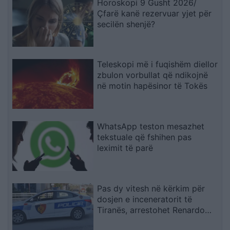
Horoskopi 9 Gusht 2026/
Çfarë kanë rezervuar yjet për
secilën shenjë?
Teleskopi më i fuqishëm diellor
zbulon vorbullat që ndikojnë
në motin hapësinor të Tokës
WhatsApp teston mesazhet
tekstuale që fshihen pas
leximit të parë
Pas dy vitesh në kërkim për
dosjen e inceneratorit të
Tiranës, arrestohet Renardo
Nallbani në Palasë