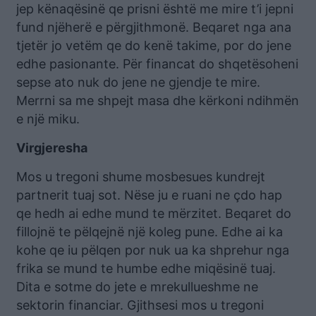
jep kënaqësinë qe prisni është me mire t’i jepni
fund njëherë e përgjithmonë. Beqaret nga ana
tjetër jo vetëm qe do kenë takime, por do jene
edhe pasionante. Për financat do shqetësoheni
sepse ato nuk do jene ne gjendje te mire.
Merrni sa me shpejt masa dhe kërkoni ndihmën
e një miku.
Virgjeresha
Mos u tregoni shume mosbesues kundrejt
partnerit tuaj sot. Nëse ju e ruani ne çdo hap
qe hedh ai edhe mund te mërzitet. Beqaret do
fillojnë te pëlqejnë një koleg pune. Edhe ai ka
kohe qe iu pëlqen por nuk ua ka shprehur nga
frika se mund te humbe edhe miqësinë tuaj.
Dita e sotme do jete e mrekullueshme ne
sektorin financiar. Gjithsesi mos u tregoni