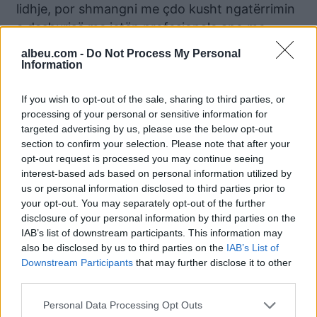
lidhje, por shmangni me çdo kusht ngatërrimin
e dashurisë me jetën profesionale apo me
paranë. Financat ne tërësi do jene te mira.
albeu.com -
Do Not Process My Personal
Information
Peshqit
If you wish to opt-out of the sale, sharing to third parties, or
Dita e sotme për çiftet pritet te jete shume
processing of your personal or sensitive information for
premtuese. Venusi do iu beje ta shijoni sa me
targeted advertising by us, please use the below opt-out
shume lidhjen tuaj. Shprehini sa me shume
section to confirm your selection. Please note that after your
ndjenjat. Edhe beqaret do kalojnë një dite te
opt-out request is processed you may continue seeing
interest-based ads based on personal information utilized by
bukur, megjithëse nuk do kenë dëshirë te
us or personal information disclosed to third parties prior to
fiksohen. Dite ideale për aventura. Situata
your opt-out. You may separately opt-out of the further
financiare do jete e mire dhe ju do keni fat me
disclosure of your personal information by third parties on the
shumice. Përfitoni nga kjo për te hequr disa lek
IAB’s list of downstream participants. This information may
also be disclosed by us to third parties on the
IAB’s List of
mënjanë.
Downstream Participants
that may further disclose it to other
third parties.
Lajme të ngjashme:
Personal Data Processing Opt Outs