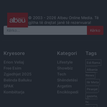
© 2003 -
2026 Albeu Online Media. Të
gjitha të drejtat janë të rezervuara!
Search
Kryesore
Kategori
Tags
Erion Veliaj
Lifestyle
Edi Rama
Free Esim
Showbiz
Albania
Zgjedhjet 2025
Tech
News
Belinda Balluku
Shëndetësi
Ilir Meta
SPAK
Argetim
Piranjat
Kombëtarja
Enciklopedi
gazeta,
tv,