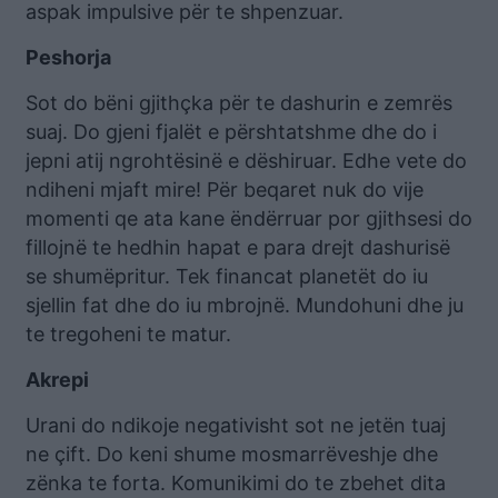
aspak impulsive për te shpenzuar.
Peshorja
Sot do bëni gjithçka për te dashurin e zemrës
suaj. Do gjeni fjalët e përshtatshme dhe do i
jepni atij ngrohtësinë e dëshiruar. Edhe vete do
ndiheni mjaft mire! Për beqaret nuk do vije
momenti qe ata kane ëndërruar por gjithsesi do
fillojnë te hedhin hapat e para drejt dashurisë
se shumëpritur. Tek financat planetët do iu
sjellin fat dhe do iu mbrojnë. Mundohuni dhe ju
te tregoheni te matur.
Akrepi
Urani do ndikoje negativisht sot ne jetën tuaj
ne çift. Do keni shume mosmarrëveshje dhe
zënka te forta. Komunikimi do te zbehet dita