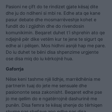
Pasioni ne çift do te rindizet gjate kësaj dite
dhe ju do ndiheni si mbi re. Edhe ata qe kane
pasur debate dhe mosmarrëveshje kohet e
fundit do i zgjidhin dhe do rivendosin
komunikimin. Beqaret duhet t’i shprehin ato qe
ndjejnë për dike vetëm kur te jene te sigurt qe
edhe ai i pëlqen. Mos hidhni asnjë hap me pare.
Do iu duhet te bëni disa shpenzime urgjente
ose disa miq do iu kërkojnë hua.
Gaforrja
Nëse keni tashme një lidhje, marrëdhënia me
partnerin tuaj do jete me sensuale dhe
pasiononte sesa zakonisht. Beqaret edhe pse
jo me qellim do e ngatërrojnë dashurinë me
punën. Disa femra te kësaj shenje do tërhiqen
shume pas shefave apo edhe pas disa