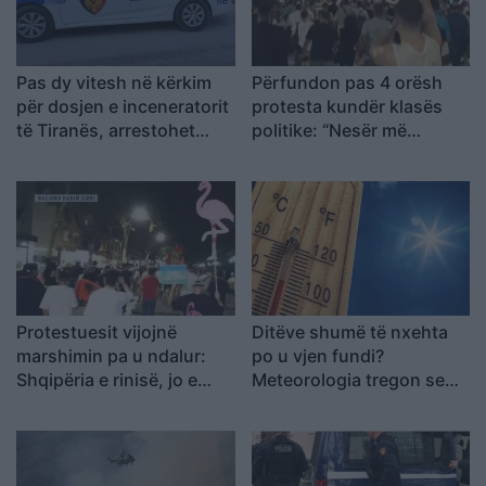
Pas dy vitesh në kërkim
Përfundon pas 4 orësh
për dosjen e inceneratorit
protesta kundër klasës
të Tiranës, arrestohet
politike: “Nesër më
Renardo Nallbani në
shumë!”
Palasë
Protestuesit vijojnë
Ditëve shumë të nxehta
marshimin pa u ndalur:
po u vjen fundi?
Shqipëria e rinisë, jo e
Meteorologia tregon se
partisë!
kur nis rënia e
temperaturave