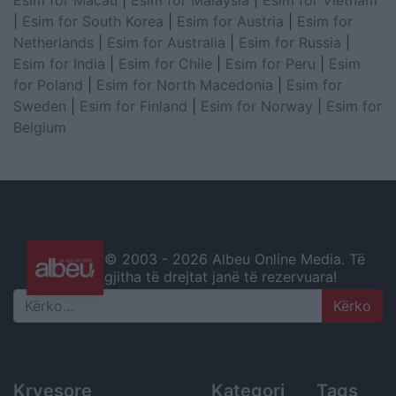
|
Esim for South Korea
|
Esim for Austria
|
Esim for
Netherlands
|
Esim for Australia
|
Esim for Russia
|
Esim for India
|
Esim for Chile
|
Esim for Peru
|
Esim
for Poland
|
Esim for North Macedonia
|
Esim for
Sweden
|
Esim for Finland
|
Esim for Norway
|
Esim for
Belgium
© 2003 -
2026 Albeu Online Media. Të
gjitha të drejtat janë të rezervuara!
Search
Kryesore
Kategori
Tags