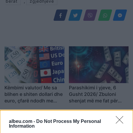
,
berat
zgjedhjeve
Këmbimi valutor/ Me sa
Parashikimi i yjeve, 6
blihen e shiten dollari dhe
Gusht 2026/ Zbuloni
euro, çfarë ndodh me
shenjat më me fat për
monedhat e tjera
ditën e sotme
albeu.com -
Do Not Process My Personal
Information