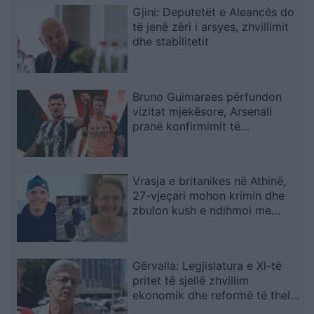
Gjini: Deputetët e Aleancës do
të jenë zëri i arsyes, zhvillimit
dhe stabilitetit
Bruno Guimaraes përfundon
vizitat mjekësore, Arsenali
pranë konfirmimit të
transferimit
Vrasja e britanikes në Athinë,
27-vjeçari mohon krimin dhe
zbulon kush e ndihmoi me
trupin
Gërvalla: Legjislatura e XI-të
pritet të sjellë zhvillim
ekonomik dhe reformë të thellë
në drejtësi