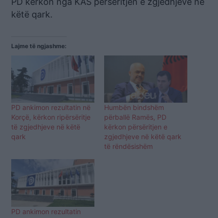
PD kërkon nga KAS përsëritjen e zgjedhjeve në
këtë qark.
Lajme të ngjashme:
PD ankimon rezultatin në
Humbën bindshëm
Korçë, kërkon ripërsëritje
përballë Ramës, PD
të zgjedhjeve në këtë
kërkon përsëritjen e
qark
zgjedhjeve në këtë qark
të rëndësishëm
PD ankimon rezultatin