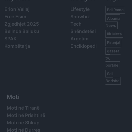
Erion Veliaj
Lifestyle
Edi Rama
Free Esim
Showbiz
Albania
Zgjedhjet 2025
Tech
News
Belinda Balluku
Shëndetësi
Ilir Meta
SPAK
Argetim
Piranjat
Kombëtarja
Enciklopedi
gazeta,
tv,
portale
Sali
Berisha
Moti
Moti në Tiranë
Moti në Prishtinë
Moti në Shkup
Moti në Durrës