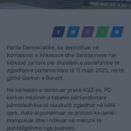
Partia Demokratike, ka depozituar në
Komisionin e Ankesave dhe Sanksioneve një
kërkesë zyrtare për shpalljen e pavlefshme të
zgjedhjeve parlamentare të 11 majit 2025, në të
gjithë Qarkun e Beratit.
Në kërkesën e dorëzuar pranë KQZ-së, PD
kërkon rrëzimin e tabelës përfundimtare
përmbledhëse të rezultatit zgjedhor në këtë
qark, duke argumentuar se procesi ka qenë i
manipuluar dhe i ndikuar në mënyrë të
jashtëligjshme nga pushteti.