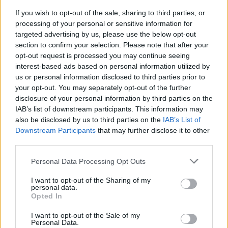
If you wish to opt-out of the sale, sharing to third parties, or
processing of your personal or sensitive information for
targeted advertising by us, please use the below opt-out
Eric Wendt konfirmohet
Futbolli librazhdas në zi,
section to confirm your selection. Please note that after your
nga Senati si ambasador i
ndahet nga jeta Besnik
opt-out request is processed you may continue seeing
SHBA-së në Shqipëri,
Çota, ish-kapiten dhe ish-
interest-based ads based on personal information utilized by
emërimi pret firmën e
trajner i Sopotit
us or personal information disclosed to third parties prior to
Trump
your opt-out. You may separately opt-out of the further
disclosure of your personal information by third parties on the
IAB’s list of downstream participants. This information may
also be disclosed by us to third parties on the
IAB’s List of
Downstream Participants
that may further disclose it to other
third parties.
Flakët përhapen me
Pedagogët në shërbim të
Personal Data Processing Opt Outs
shpejtësi në Pocest të
regjimit! Apeli i aktivistes
Dibrës, disa banesa në
nga protesta: Të
I want to opt-out of the Sharing of my
personal data.
rrezik
bashkohemi për
Opted In
Shqipërinë që meritojmë
I want to opt-out of the Sale of my
Personal Data.