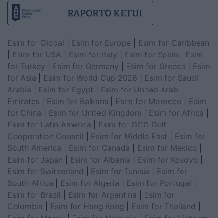
Esim for Global
|
Esim for Europe
|
Esim for Caribbean
|
Esim for USA
|
Esim for Italy
|
Esim for Spain
|
Esim
for Turkey
|
Esim for Germany
|
Esim for Greece
|
Esim
for Asia
|
Esim for World Cup 2026
|
Esim for Saudi
Arabia
|
Esim for Egypt
|
Esim for United Arab
Emirates
|
Esim for Balkans
|
Esim for Morocco
|
Esim
for China
|
Esim for United Kingdom
|
Esim for Africa
|
Esim for Latin America
|
Esim for GCC Gulf
Cooperation Council
|
Esim for Middle East
|
Esim for
South America
|
Esim for Canada
|
Esim for Mexico
|
Esim for Japan
|
Esim for Albania
|
Esim for Kosovo
|
Esim for Switzerland
|
Esim for Tunisia
|
Esim for
South Africa
|
Esim for Algeria
|
Esim for Portugal
|
Esim for Brazil
|
Esim for Argentina
|
Esim for
Colombia
|
Esim for Hong Kong
|
Esim for Thailand
|
Esim for Macau
|
Esim for Malaysia
|
Esim for Vietnam