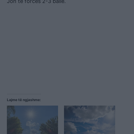
Jon të forcës 2-3 ballë.
Lajme të ngjashme: