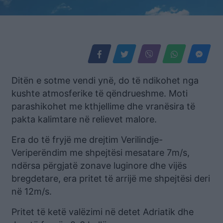
Ditën e sotme vendi ynë, do të ndikohet nga
kushte atmosferike të qëndrueshme. Moti
parashikohet me kthjellime dhe vranësira të
pakta kalimtare në relievet malore.
Era do të fryjë me drejtim Verilindje-
Veriperëndim me shpejtësi mesatare 7m/s,
ndërsa përgjatë zonave luginore dhe vijës
bregdetare, era pritet të arrijë me shpejtësi deri
në 12m/s.
Pritet të ketë valëzimi në detet Adriatik dhe