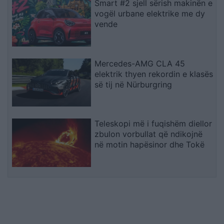
Smart #2 sjell sërish makinën e
vogël urbane elektrike me dy
vende
Mercedes-AMG CLA 45
elektrik thyen rekordin e klasës
së tij në Nürburgring
Teleskopi më i fuqishëm diellor
zbulon vorbullat që ndikojnë
në motin hapësinor dhe Tokë