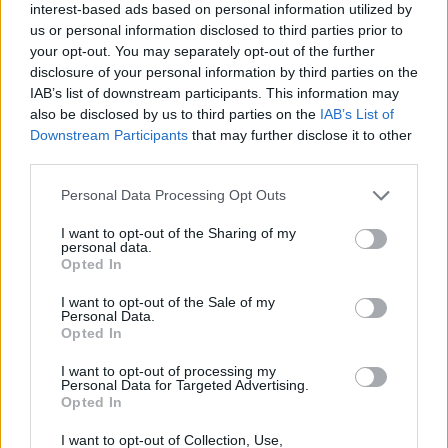
interest-based ads based on personal information utilized by
us or personal information disclosed to third parties prior to
your opt-out. You may separately opt-out of the further
Durrës/ 40-vjeçari humb
Aksident i trefishtë në
disclosure of your personal information by third parties on the
ndjenjat në kantierin e
rrugën Sarandë-Ksamil,
IAB’s list of downstream participants. This information may
ndërtimit dhe ndërron jetë
njëri nga të plagosurit
also be disclosed by us to third parties on the
IAB’s List of
në spital
dërgohet në spitalin e
Downstream Participants
that may further disclose it to other
Traumës në Tiranë
third parties.
Personal Data Processing Opt Outs
I want to opt-out of the Sharing of my
personal data.
Opted In
Misteri rreth takimit sekret
Mallakastër/ Zjarri del
I want to opt-out of the Sale of my
Pezeshkian-Khamenei në
jashtë kontrollit në
Personal Data.
Teheran! Ata ishin në një
masivin pyjor të Drenijës!
Opted In
makinë me xhama të errët,
Pas Ngrëçanit, pritet
duke e dëgjuar njëri-
ndërhyrja nga ajri (VIDEO)
I want to opt-out of processing my
të fundit
Personal Data for Targeted Advertising.
tjetrin, por pa e parë
Opted In
Rodri refuzoi Real Madridin
dhe zgjodhi Barcelonën,
I want to opt-out of Collection, Use,