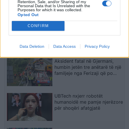
Retention, Sale, and/or Sharing of my
zbardhen tri arsyet e vendimit
Personal Data that Is Unrelated with the
Purposes for which it was collected.
Opted Out
Arsenali heq dorë nga Vinicius
CONFIRM
Jr., synon me vendosmëri
sulmuesin e Evertonit
Data Deletion
Data Access
Privacy Policy
Aksident fatal në Gjermani,
humbin jetën tre anëtarë të një
familjeje nga Ferizaji që po
ktheheshin nga Kosova
UBTech nxjerr robotët
humanoidë me pamje njerëzore
për shoqëri afatgjatë