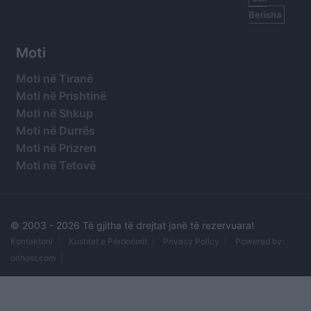
Berisha
Moti
Moti në Tiranë
Moti në Prishtinë
Moti në Shkup
Moti në Durrës
Moti në Prizren
Moti në Tetovë
© 2003 -
2026 Të gjitha të drejtat janë të rezervuara!
Kontaktoni
Kushtet e Përdorimit
Privacy Policy
Powered by:
orihost.com