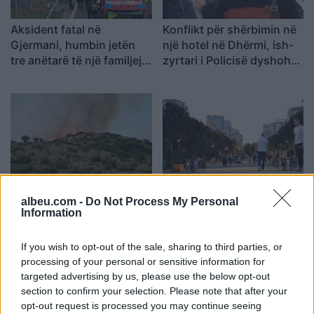
Aksident fatal në
Konflikt për shërbimin në
Gjermani, humbin jetën
një hotel në Dhërmi, ish-
tre anëtarë të një familjeje
zyrtari i Policisë dyshohet
nga Ferizaji që po
se kërcënoi kamerierin
ktheheshin nga Kosova
dhe administratorin
Raportohen 25 vatra zjarri
Analiza: Një shqiptar ka
albeu.com -
Do Not Process My Personal
në 12 orë, 10 mbeten
nevojë për 28 mijë dollarë
Information
aktive dhe ndërhyrjet
në vit për të arritur
vijojnë nga toka e ajri
“pragun e lumturisë”
If you wish to opt-out of the sale, sharing to third parties, or
processing of your personal or sensitive information for
targeted advertising by us, please use the below opt-out
section to confirm your selection. Please note that after your
opt-out request is processed you may continue seeing