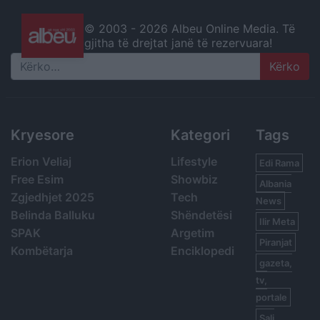
© 2003 -
2026 Albeu Online Media. Të
gjitha të drejtat janë të rezervuara!
Search
Kryesore
Kategori
Tags
Erion Veliaj
Lifestyle
Edi Rama
Free Esim
Showbiz
Albania
Zgjedhjet 2025
Tech
News
Belinda Balluku
Shëndetësi
Ilir Meta
SPAK
Argetim
Piranjat
Kombëtarja
Enciklopedi
gazeta,
tv,
portale
Sali