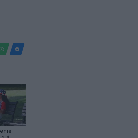
reme
 e 4