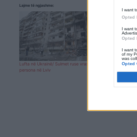
Lajme të ngjashme:
I want t
Opted 
I want 
Advertis
Opted 
I want t
of my P
was col
Opted 
Lufta në Ukrainë/ Sulmet ruse vrasin 7
Sulmi me rak
persona në Lviv
dhe pesë të