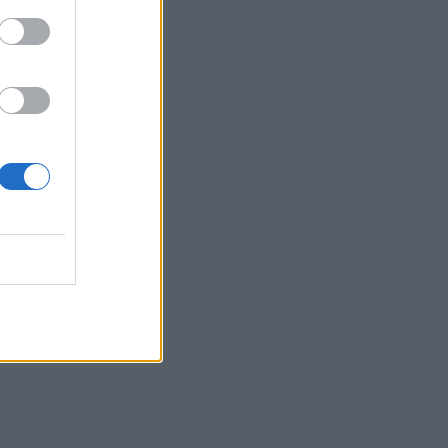
Belgium
e në
rje