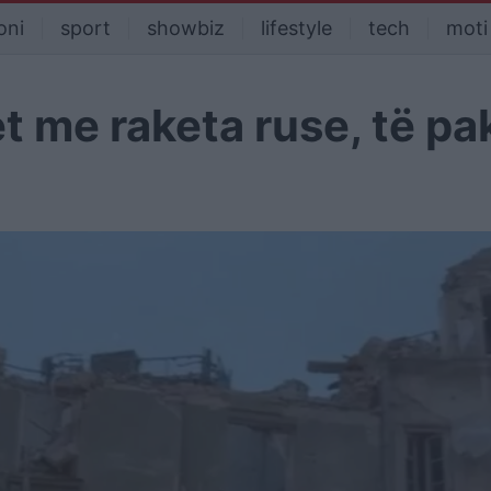
oni
sport
showbiz
lifestyle
tech
moti
t me raketa ruse, të pa