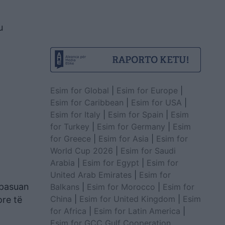
u
Esim for Global
|
Esim for Europe
|
Esim for Caribbean
|
Esim for USA
|
Esim for Italy
|
Esim for Spain
|
Esim
for Turkey
|
Esim for Germany
|
Esim
for Greece
|
Esim for Asia
|
Esim for
World Cup 2026
|
Esim for Saudi
Arabia
|
Esim for Egypt
|
Esim for
United Arab Emirates
|
Esim for
 pasuan
Balkans
|
Esim for Morocco
|
Esim for
China
|
Esim for United Kingdom
|
Esim
ore të
for Africa
|
Esim for Latin America
|
Esim for GCC Gulf Cooperation