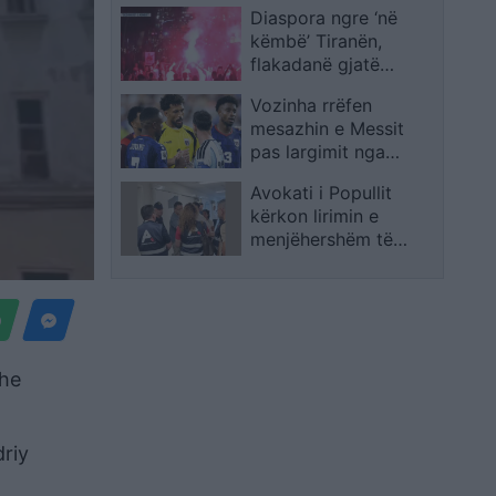
Diaspora ngre ‘në
këmbë’ Tiranën,
flakadanë gjatë
marshimit,
Vozinha rrëfen
protestuesit krijojnë
mesazhin e Messit
atmosferë në rrugët e
pas largimit nga
kryeqytetit
Botërori: Janë fjalë që
Avokati i Popullit
s’do t’i harroj kurrë
kërkon lirimin e
menjëhershëm të
qytetarit me kriza
shëndetësore, qelia i
rrezikon jetën
dhe
riy