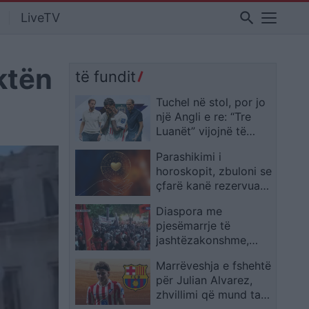
search
LiveTV
ktën
të fundit
Tuchel në stol, por jo
një Angli e re: “Tre
Luanët” vijojnë të
ngjajnë me ekipin e
Parashikimi i
Southgate
horoskopit, zbuloni se
çfarë kanë rezervuar
yjet për ju sot
Diaspora me
pjesëmarrje të
jashtëzakonshme,
protestuesit mbërrijnë
Marrëveshja e fshehtë
te komisariati 3: Lironi
për Julian Alvarez,
çunat! Arrestoni
zhvillimi që mund ta
Ramën
afrojë me Barcelonën