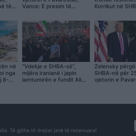
më të
Vance: E presim të
Korrikut në SHB
ardhmen pa frikë, vapa
anulohen parad
ndalon disa aktivitete
Uashington dhe 
tën në
“Vdekje e SHBA-së”,
Zelensky përg
oi nga
mijëra iranianë i japin
SHBA-në për 2
j 8-
lamtumirën e fundit Ali
vjetorin e Pava
Khameneit, në ceremoni
rikthen thirrjen
bie në sy mungesa e
Nëse qëndrojm
djalit të ish-Liderit
bashku, do t’ia 
Suprem
a. Të gjitha të drejtat janë të rezervuara!