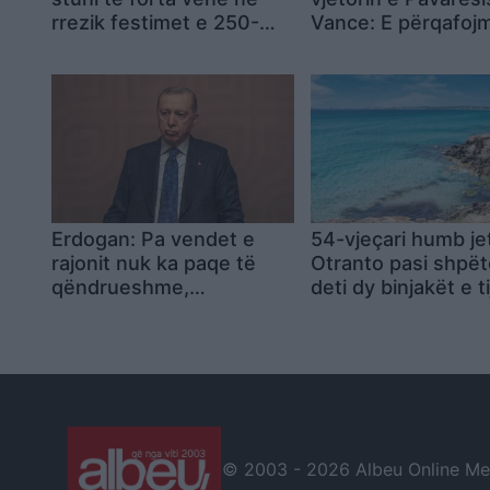
rrezik festimet e 250-
Vance: E përqafoj
vjetorit të Pavarësisë së
ardhmen pa frikë
SHBA-së
Erdogan: Pa vendet e
54-vjeçari humb je
rajonit nuk ka paqe të
Otranto pasi shpët
qëndrueshme,
deti dy binjakët e ti
Netanyahu dhe qeveria
vjeçarë
izraelite po e çojnë
Lindjen e Mesme drejt
gjakderdhjes
© 2003 -
2026 Albeu Online Medi