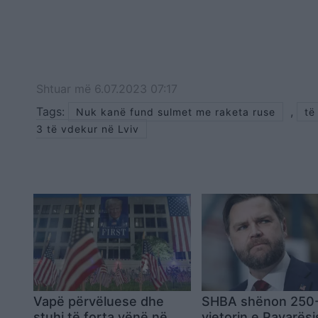
Shtuar
më
6.07.2023 07:17
Tags:
,
Nuk kanë fund sulmet me raketa ruse
të
3 të vdekur në Lviv
Vapë përvëluese dhe
SHBA shënon 250
stuhi të forta vënë në
vjetorin e Pavarësi