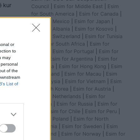
ë kur
Council
|
Esim for Middle East
|
Esim
for South America
|
Esim for Canada
|
Esim for Mexico
|
Esim for Japan
|
cki.
Esim for Albania
|
Esim for Kosovo
|
ajoni i
Esim for Switzerland
|
Esim for Tunisia
|
Esim for South Africa
|
Esim for
sonal or
Algeria
|
Esim for Portugal
|
Esim for
ection to
ou may
Brazil
|
Esim for Argentina
|
Esim for
 personal
Colombia
|
Esim for Hong Kong
|
Esim
out of the
for Thailand
|
Esim for Macau
|
Esim
 downstream
for Malaysia
|
Esim for Vietnam
|
Esim
B’s List of
for South Korea
|
Esim for Austria
|
Esim for Netherlands
|
Esim for
Australia
|
Esim for Russia
|
Esim for
India
|
Esim for Chile
|
Esim for Peru
|
Esim for Poland
|
Esim for North
Macedonia
|
Esim for Sweden
|
Esim
for Finland
|
Esim for Norway
|
Esim for