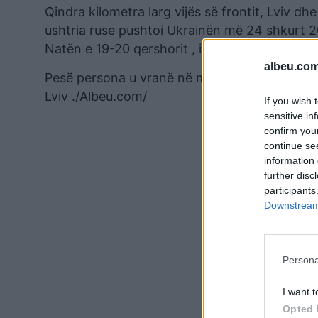
Qindra kilometra larg vijës së frontit, Lviv dh
ushtria ruse pushtoi Ukrainën më 24 shkurt 
Natën e 19-20 qershorit , infrastruktura “kriti
albeu.com
Pesë persona u vranë në mars në një bastisje r
Lviv ./Albeu.com/
If you wish 
sensitive in
confirm you
continue se
information 
further disc
participants
Downstream 
Persona
I want t
Opted 