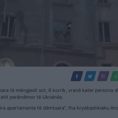
para të mëngjesit sot, 6 korrik, vranë kater persona 
tetit perëndimor të Ukrainës.
tëra apartamente të dëmtuara”, tha kryebashkiaku And