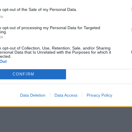
o opt-out of the Sale of my Personal Data.
In
to opt-out of processing my Personal Data for Targeted
ing.
In
o opt-out of Collection, Use, Retention, Sale, and/or Sharing
ersonal Data that Is Unrelated with the Purposes for which it
lected.
Out
eta ruse në Kiev, një i vdekur
Dhjetëra të vdekur nga sulmet rus
 plagosur
Ukrainë, Zelensky premton hakmar
CONFIRM
Data Deletion
Data Access
Privacy Policy