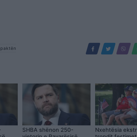
 paktën
-
SHBA shënon 250-
Nxehtësia ekst
së,
vjetorin e Pavarësisë,
trondit festimet