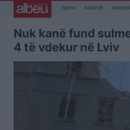
lajme
kosovë
maqed
Nuk kanë fund sulme
4 të vdekur në Lviv