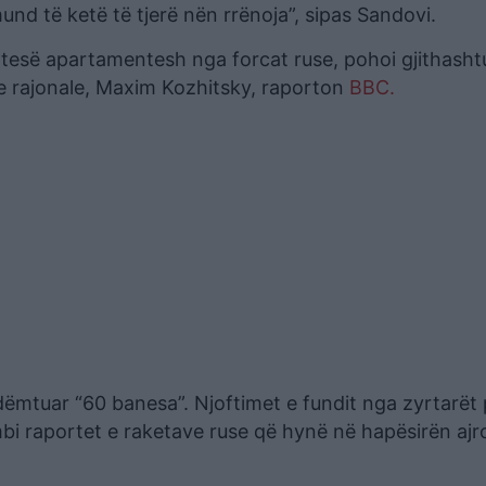
und të ketë të tjerë nën rrënoja”, sipas Sandovi.
dërtesë apartamentesh nga forcat ruse, pohoi gjithasht
 rajonale, Maxim Kozhitsky, raporton
BBC.
dëmtuar “60 banesa”. Njoftimet e fundit nga zyrtarët
i raportet e raketave ruse që hynë në hapësirën ajr