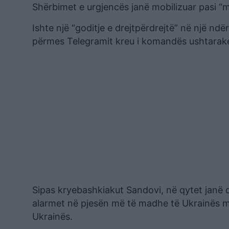
Shërbimet e urgjencës janë mobilizuar pasi “m
Ishte një “goditje e drejtpërdrejtë” në një n
përmes Telegramit kreu i komandës ushtarake
Sipas kryebashkiakut Sandovi, në qytet janë 
alarmet në pjesën më të madhe të Ukrainës mb
Ukrainës.