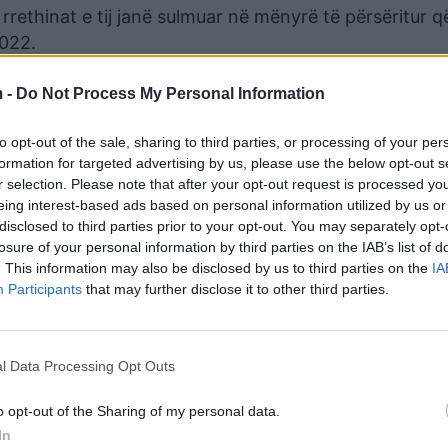
e rrethinat e tij janë sulmuar në mënyrë të përsëritur q
2022.
ke” në Lviv u godit nga UAV-të ruse. raportoi zoti Kozi
 -
Do Not Process My Personal Information
use që goditi një zonë banimi në Velika Vilchanitsa, R
to opt-out of the sale, sharing to third parties, or processing of your per
formation for targeted advertising by us, please use the below opt-out s
r selection. Please note that after your opt-out request is processed y
eing interest-based ads based on personal information utilized by us or
disclosed to third parties prior to your opt-out. You may separately opt-
losure of your personal information by third parties on the IAB’s list of
. This information may also be disclosed by us to third parties on the
IA
Participants
that may further disclose it to other third parties.
l Data Processing Opt Outs
o opt-out of the Sharing of my personal data.
In