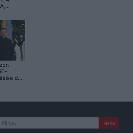
A,
at në
Filadelfia
ëzon
50-
rësisë dhe
 për paqe:
ë së
dalim
Search