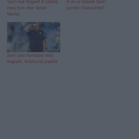
Sarri nuk llogarit 6 lojtarë,
A do ja besojë Sarri
mes tyre dhe Vedat
portën Stakoshës?
Muriqi
Sarri pas humbjes ndaj
Napolit: Arbitra të paaftë