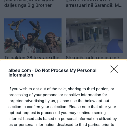
daljes nga Big Brother
arrestuari në Sarandë: Më
thanë se ishin lodra
Të paktën 38 të vrarë dhe
Shkodër, ndërron jetë në
29 të plagosur nga sulmet
spital 49-vjeçarja,
e Huthive me raketa dhe
dyshime për konsumimin
albeu.com -
Do Not Process My Personal
Information
dronë kundër ushtrisë së
e një sasie të madhe
Jemenit
ilaçesh
If you wish to opt-out of the sale, sharing to third parties, or
processing of your personal or sensitive information for
targeted advertising by us, please use the below opt-out
section to confirm your selection. Please note that after your
opt-out request is processed you may continue seeing
interest-based ads based on personal information utilized by
Analiza: Një shqiptar ka
Trump mohon se SHBA-ja
us or personal information disclosed to third parties prior to