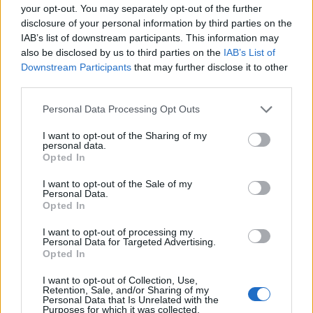
nevojë për 28 mijë dollarë
ka mungesë municionesh:
your opt-out. You may separately opt-out of the further
në vit për të arritur
Burgime të gjata për
disclosure of your personal information by third parties on the
“pragun e lumturisë”
publikuesit e deklaratave
IAB’s list of downstream participants. This information may
tradhtare
also be disclosed by us to third parties on the
IAB’s List of
Downstream Participants
that may further disclose it to other
third parties.
Personal Data Processing Opt Outs
I want to opt-out of the Sharing of my
personal data.
Temperaturat mbi 41
“Ermal Beqiri kishte akses
Opted In
gradë, qytetarët e
në tenderat e AKSHI-t dhe
Elbasanit kërkojnë freski
u pasurua”/ Ermal Peçi:
I want to opt-out of the Sale of my
Personal Data.
në Byshek
SPAK ka mbërritur në
Opted In
zemër të Kryeministrisë,
të fundit
gjurmët çojnë te Rama
I want to opt-out of processing my
Personal Data for Targeted Advertising.
Rodri humbi durimin me Real
Opted In
Madridin, zbardhen detajet e
marrëveshjes së tij me
I want to opt-out of Collection, Use,
Barcelonën
Retention, Sale, and/or Sharing of my
Personal Data that Is Unrelated with the
Purposes for which it was collected.