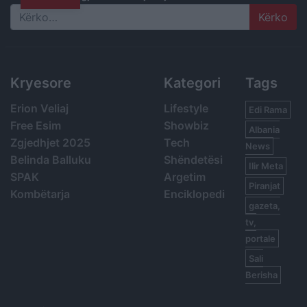
Search
Kryesore
Kategori
Tags
Erion Veliaj
Lifestyle
Edi Rama
Free Esim
Showbiz
Albania
Zgjedhjet 2025
Tech
News
Belinda Balluku
Shëndetësi
Ilir Meta
SPAK
Argetim
Piranjat
Kombëtarja
Enciklopedi
gazeta,
tv,
portale
Sali
Berisha