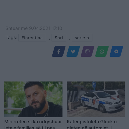
Shtuar
më
9.04.2021 17:10
Tags:
,
,
Fiorentina
Sari
serie a
Miri rrëfen si ka ndryshuar
Katër pistoleta Glock u
jeta e familjes së tij pas
gjetën në automjet, i