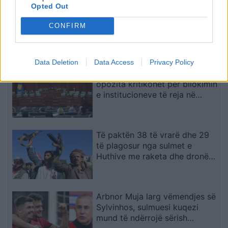
Opted Out
Katër pistoleta Glock u gjetën
në automjet, i arrestuari në
CONFIRM
Sarandë: Më thanë se ishin
lodra
Data Deletion
Data Access
Privacy Policy
Afati kushtetues po afrohet,
opozita kritikohet për bllokimin
e institucioneve të reja në
Kosovë
Të paktën 38 të vrarë dhe 29
të plagosur nga sulmet e
Huthive me raketa dhe dronë
kundër ushtrisë së Jemenit
Arbnor Muja larg vëmendjes së
Sylvinhos, sulmuesi kuqezi
mund të ndërrojë sërish