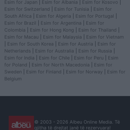
Esim for Japan
|
Esim for Albania
|
Esim for Kosovo
|
Esim for Switzerland
|
Esim for Tunisia
|
Esim for
South Africa
|
Esim for Algeria
|
Esim for Portugal
|
Esim for Brazil
|
Esim for Argentina
|
Esim for
Colombia
|
Esim for Hong Kong
|
Esim for Thailand
|
Esim for Macau
|
Esim for Malaysia
|
Esim for Vietnam
|
Esim for South Korea
|
Esim for Austria
|
Esim for
Netherlands
|
Esim for Australia
|
Esim for Russia
|
Esim for India
|
Esim for Chile
|
Esim for Peru
|
Esim
for Poland
|
Esim for North Macedonia
|
Esim for
Sweden
|
Esim for Finland
|
Esim for Norway
|
Esim for
Belgium
© 2003 -
2026 Albeu Online Media. Të
gjitha të drejtat janë të rezervuara!