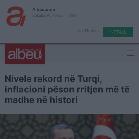
Albeu.com
Shkarko Aplikacionin TANI !
No Thanks
INSTALL
Nivele rekord në Turqi,
inflacioni pëson rritjen më të
madhe në histori