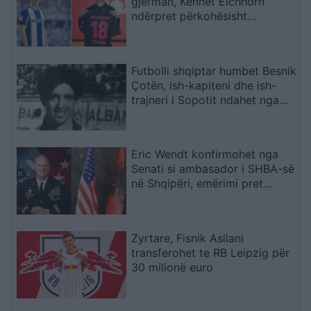
gjerman, Kennet Eichhorn
ndërpret përkohësisht
karrierën për arsye
shëndetësore
Futbolli shqiptar humbet Besnik
Çotën, ish-kapiteni dhe ish-
trajneri i Sopotit ndahet nga
jeta në moshën 56-vjeçare
Eric Wendt konfirmohet nga
Senati si ambasador i SHBA-së
në Shqipëri, emërimi pret
firmën e Trump
Zyrtare, Fisnik Asllani
transferohet te RB Leipzig për
30 milionë euro