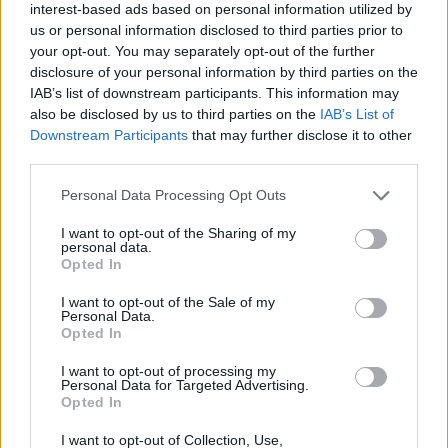
interest-based ads based on personal information utilized by
us or personal information disclosed to third parties prior to
Kërcënim me bombë në
SHBA ndal përkohësisht
your opt-out. You may separately opt-out of the further
disclosure of your personal information by third parties on the
Milano, gjashtë qendra
avokadot nga Meksika
IAB’s list of downstream participants. This information may
tregtare zbrazen pas
pas arrestimit të krerëve
also be disclosed by us to third parties on the
IAB’s List of
mesazhit me email
të grupeve kriminale
Downstream Participants
that may further disclose it to other
third parties.
Personal Data Processing Opt Outs
I want to opt-out of the Sharing of my
personal data.
Opted In
Pas 83 vitesh në detin
Nxehtësia ekstreme në
I want to opt-out of the Sale of my
Jon, gjendet thuajse e
Europë po grabit gjumin,
Personal Data.
paprekur anija e rrallë
65% e popullsisë raporton
Opted In
gjermane LS 6
mbi 3 orë pagjumësi në
natë
I want to opt-out of processing my
Personal Data for Targeted Advertising.
Opted In
I want to opt-out of Collection, Use,