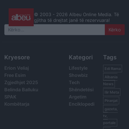
© 2003 -
2026 Albeu Online Media. Të
gjitha të drejtat janë të rezervuara!
Search
Kryesore
Kategori
Tags
Erion Veliaj
Lifestyle
Edi Rama
Free Esim
Showbiz
Albania
Zgjedhjet 2025
Tech
News
Belinda Balluku
Shëndetësi
Ilir Meta
SPAK
Argetim
Piranjat
Kombëtarja
Enciklopedi
gazeta,
tv,
portale