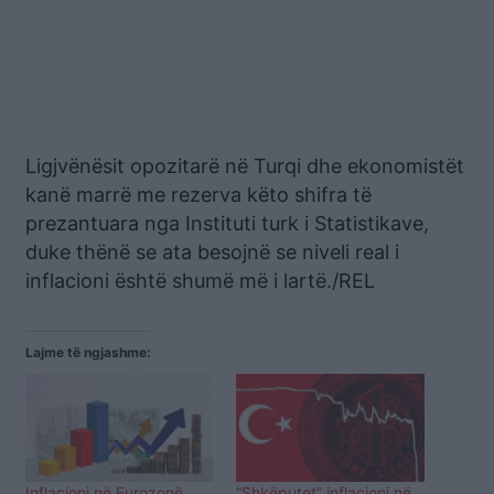
Ligjvënësit opozitarë në Turqi dhe ekonomistët
kanë marrë me rezerva këto shifra të
prezantuara nga Instituti turk i Statistikave,
duke thënë se ata besojnë se niveli real i
inflacioni është shumë më i lartë./REL
Lajme të ngjashme:
Inflacioni në Eurozonë
“Shkëputet” inflacioni në