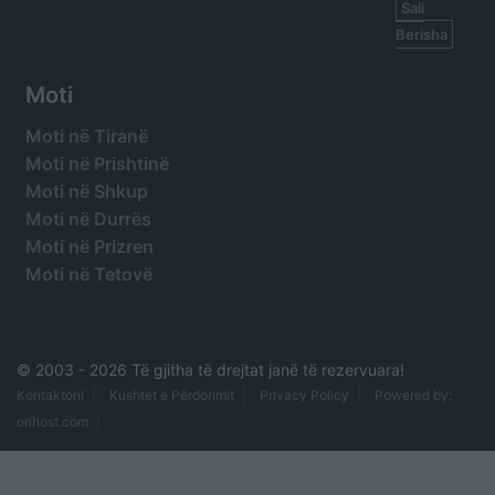
Sali
Berisha
Moti
Moti në Tiranë
Moti në Prishtinë
Moti në Shkup
Moti në Durrës
Moti në Prizren
Moti në Tetovë
© 2003 -
2026 Të gjitha të drejtat janë të rezervuara!
Kontaktoni
Kushtet e Përdorimit
Privacy Policy
Powered by:
orihost.com