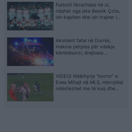
Futbolli librazhdas në zi,
ndahet nga jeta Besnik Çota,
ish-kapiten dhe ish-trajner i
Sopotit
Aksident fatal në Durrës,
makina përplas për vdekje
këmbësorin; drejtuesi
shoqërohet në polici
VIDEO/ Ndërhyrja “horror” e
Enea Mihajt në MLS, mbrojtësi
ndëshkohet me të kuq dhe
gjobë