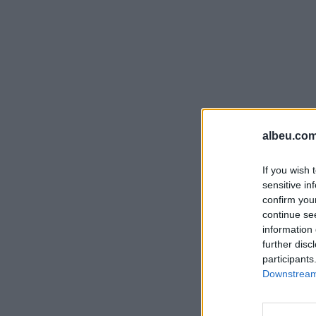
albeu.com
If you wish 
sensitive in
confirm you
continue se
information 
further disc
participants
Downstream 