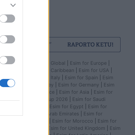
Esim for Global
|
Esim for Europe
|
Esim for Caribbean
|
Esim for USA
|
Esim for Italy
|
Esim for Spain
|
Esim
for Turkey
|
Esim for Germany
|
Esim
for Greece
|
Esim for Asia
|
Esim for
World Cup 2026
|
Esim for Saudi
Arabia
|
Esim for Egypt
|
Esim for
United Arab Emirates
|
Esim for
Balkans
|
Esim for Morocco
|
Esim for
China
|
Esim for United Kingdom
|
Esim