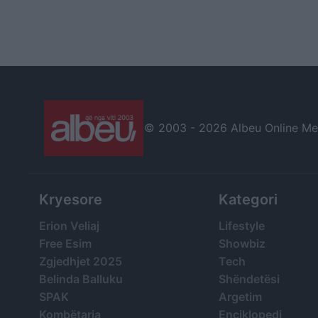
© 2003 -
2026 Albeu Online Medi
Kryesore
Kategori
Erion Veliaj
Lifestyle
Free Esim
Showbiz
Zgjedhjet 2025
Tech
Belinda Balluku
Shëndetësi
SPAK
Argetim
Kombëtarja
Enciklopedi