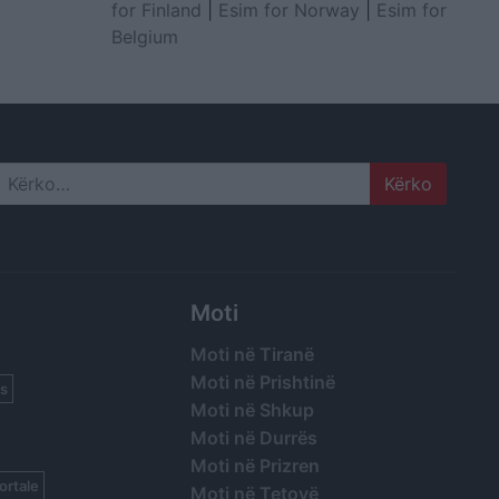
for Finland
|
Esim for Norway
|
Esim for
Belgium
Search
Moti
Moti në Tiranë
Moti në Prishtinë
s
Moti në Shkup
Moti në Durrës
Moti në Prizren
ortale
Moti në Tetovë