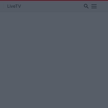
search
LiveTV