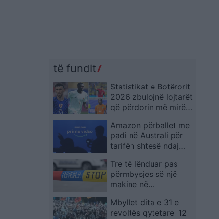
të fundit
Statistikat e Botërorit
2026 zbulojnë lojtarët
që përdorin më mirë
të dyja këmbët
Amazon përballet me
padi në Australi për
tarifën shtesë ndaj
abonentëve të Prime
Tre të lënduar pas
Video pa reklama
përmbysjes së një
makine në
autostradën “Miqësia”
Mbyllet dita e 31 e
në Maqedoni
revoltës qytetare, 12