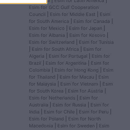
for Africa
|
Esim for Latin America
|
Esim for GCC Gulf Cooperation
Council
|
Esim for Middle East
|
Esim
for South America
|
Esim for Canada
|
Esim for Mexico
|
Esim for Japan
|
Esim for Albania
|
Esim for Kosovo
|
Esim for Switzerland
|
Esim for Tunisia
|
Esim for South Africa
|
Esim for
Algeria
|
Esim for Portugal
|
Esim for
Brazil
|
Esim for Argentina
|
Esim for
Colombia
|
Esim for Hong Kong
|
Esim
for Thailand
|
Esim for Macau
|
Esim
for Malaysia
|
Esim for Vietnam
|
Esim
for South Korea
|
Esim for Austria
|
Esim for Netherlands
|
Esim for
Australia
|
Esim for Russia
|
Esim for
India
|
Esim for Chile
|
Esim for Peru
|
Esim for Poland
|
Esim for North
Macedonia
|
Esim for Sweden
|
Esim