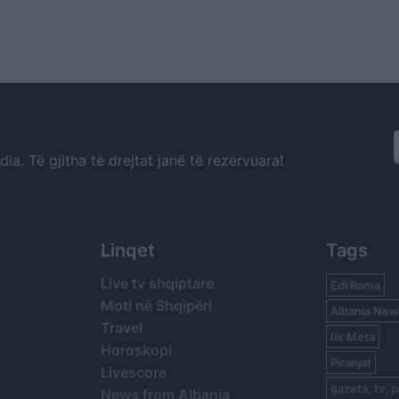
a. Të gjitha të drejtat janë të rezervuara!
Linqet
Tags
Live tv shqiptare
Edi Rama
Moti në Shqipëri
Albania New
Travel
Ilir Meta
Horoskopi
Piranjat
Livescore
gazeta, tv, p
News from Albania