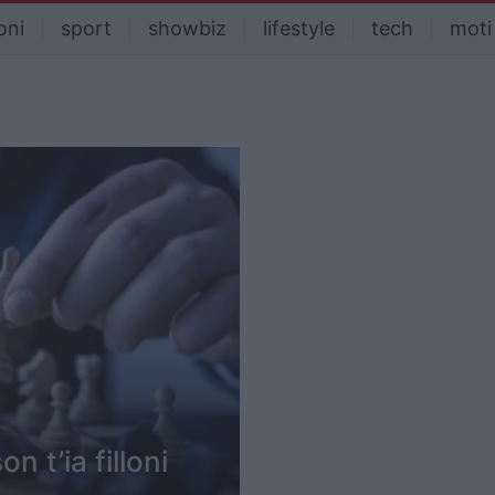
oni
sport
showbiz
lifestyle
tech
moti
n t’ia filloni