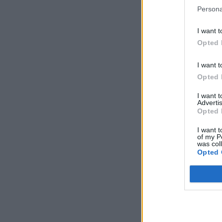
Persona
I want t
Opted 
I want t
Opted 
I want 
Advertis
Opted 
I want t
of my P
was col
Opted 