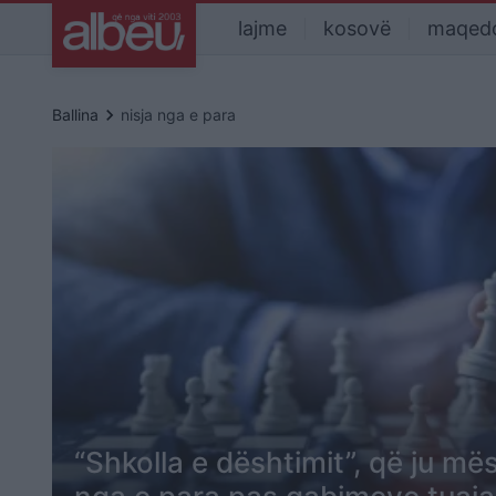
lajme
kosovë
maqed
keyboard_arrow_right
Ballina
nisja nga e para
“Shkolla e dështimit”, që ju mëso