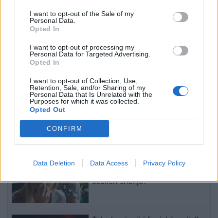
I want to opt-out of the Sale of my
Personal Data.
Opted In
I want to opt-out of processing my
Personal Data for Targeted Advertising.
Opted In
I want to opt-out of Collection, Use,
Masakra me 80 viktima në
Retention, Sale, and/or Sharing of my
Nice, ekstradohet në
Personal Data that Is Unrelated with the
Purposes for which it was collected.
Francë shqiptari që
Opted Out
furnizoi me armë
10:06 / 07/05/2021
schedule
terroristin
CONFIRM
të fundit
Horoskopi 9 Gusht 2026/
Data Deletion
Data Access
Privacy Policy
Çfarë kanë rezervuar yjet për
secilën shenjë?