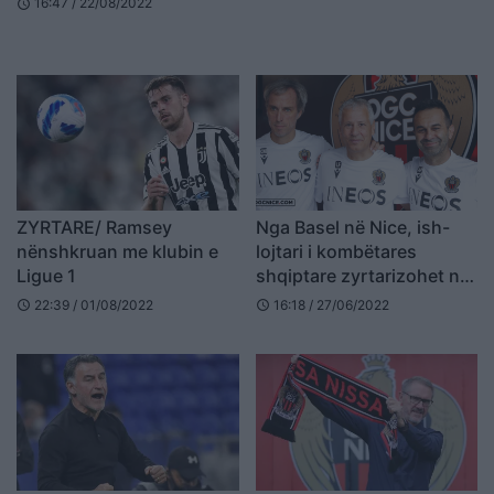
16:47 / 22/08/2022
schedule
ZYRTARE/ Ramsey
Nga Basel në Nice, ish-
nënshkruan me klubin e
lojtari i kombëtares
Ligue 1
shqiptare zyrtarizohet në
Francë
22:39 / 01/08/2022
16:18 / 27/06/2022
schedule
schedule