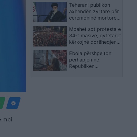
Teherani publikon
masa të forta sigurie
axhendën zyrtare për
dhe mobilizim të gjerë
ceremoninë mortore
qytetar
të Ajatollah Ali
Mbahet sot protesta e
Khameneit,
34-t masive, qytetarët
delegacione nga rreth
kërkojnë dorëheqjen e
100 shtete priten në
panegociueshme të
funeral
Ebola përshpejton
Edi Ramës: Ju erdhi
përhapjen në
fundi
Republikën
Demokratike të
Kongos, 438 të
vdekur ndërsa OBSH
fillon trajtime
eksperimentale
e mbi