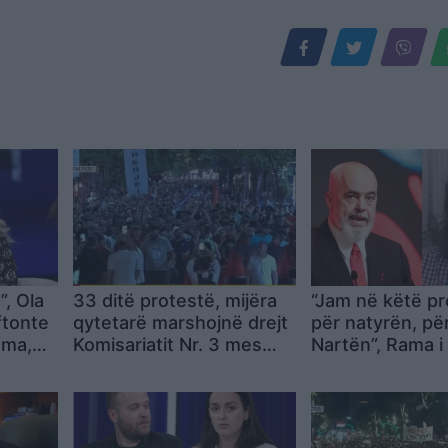
”, Ola
33 ditë protestë, mijëra
“Jam në këtë pr
ftonte
qytetarë marshojnë drejt
për natyrën, pë
ama,
Komisariatit Nr. 3 mes
Nartën”, Rama i 
kt
thirrjeve kundër policisë
Dorian Matlijës:
zgjidhje është 
qeverinë