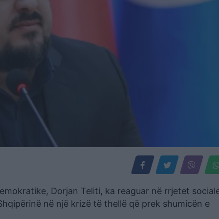
emokratike, Dorjan Teliti, ka reaguar në rrjetet social
hqipërinë në një krizë të thellë që prek shumicën e