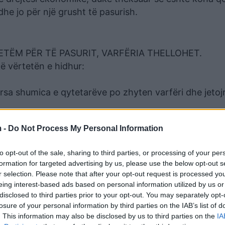
he jo për një grusht të pasurish.
ETËM PËR TË PASURIT, VARFËRIA THELLOHET.
të vërtetën e hidhur:
ërsa shumica e qytetarëve po zhyten varfëri dhe jetoj
të punës po rrënojnë të ardhmen e vendit!
 -
Do Not Process My Personal Information
tastrofe ekonomike e sociale, ndërsa PD ka një zgjidh
to opt-out of the sale, sharing to third parties, or processing of your per
kush nuk duhet të jetojë në mjerim!
formation for targeted advertising by us, please use the below opt-out s
– qytetarët meritojnë çmime më të përballueshme!
r selection. Please note that after your opt-out request is processed y
që shqiptarët të jetojnë me dinjitet!
eing interest-based ads based on personal information utilized by us or
disclosed to third parties prior to your opt-out. You may separately opt-
të reja pune – ndalim varfërinë në rrënjë!
losure of your personal information by third parties on the IAB’s list of
 Shqipëria ka nevojë për drejtësi ekonomike dhe politi
. This information may also be disclosed by us to third parties on the
IA