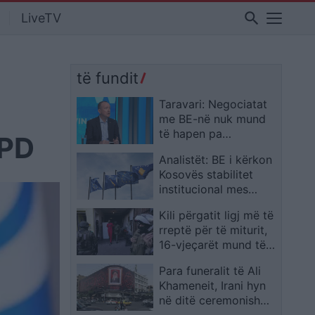
search
LiveTV
të fundit
ë
Taravari: Negociatat
me BE-në nuk mund
të hapen pa
 PD
ndryshimet
Analistët: BE i kërkon
kushtetuese
Kosovës stabilitet
institucional mes
krizës politike
Kili përgatit ligj më të
rreptë për të miturit,
16-vjeçarët mund të
përballen me gjykim si
Para funeralit të Ali
të rritur për krime të
Khameneit, Irani hyn
rënda
në ditë ceremonish
përkujtimore nën