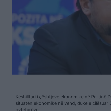
Këshilltari i çështjeve ekonomike në Partinë D
situatën ekonomike në vend, duke e cilësuar S
qytetarëve.