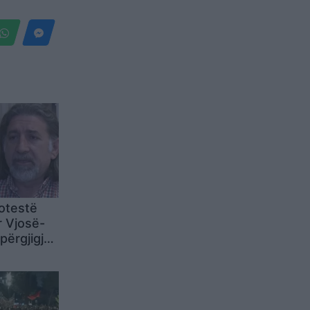
otestë
r Vjosë-
përgjigjet
 E vetmja
dialogu me