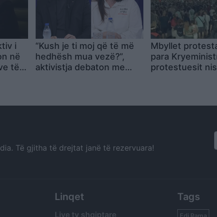
tiv i
“Kush je ti moj që të më
Mbyllet protest
on në
hedhësh mua vezë?”,
para Kryeminist
ve të
aktivistja debaton me
protestuesit nis
Bidon: Je emëruar nga
marshimin drejt
një piktor që ka marrë
Komisariatit nr. 
votat me krim
qëndrojmë deri 
lirohen të arrest
a. Të gjitha të drejtat janë të rezervuara!
Linqet
Tags
Live tv shqiptare
Edi Rama