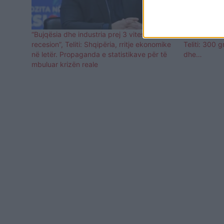
“Bujqësia dhe industria prej 3 vitesh në
Si po festojn
recesion”, Teliti: Shqipëria, rritje ekonomike
Teliti: 300 
në letër. Propaganda e statistikave për të
dhe…
mbuluar krizën reale