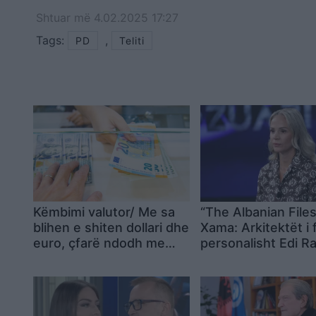
Shtuar
më
4.02.2025 17:27
Tags:
,
PD
Teliti
Këmbimi valutor/ Me sa
“The Albanian Files
blihen e shiten dollari dhe
Xama: Arkitektët i 
euro, çfarë ndodh me
personalisht Edi R
monedhat e tjera
dyshime për konfli
interesi