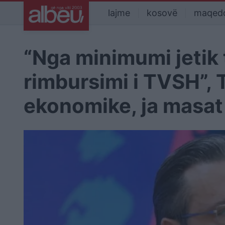
lajme
kosovë
maqed
“Nga minimumi jetik 
rimbursimi i TVSH”, T
ekonomike, ja masat