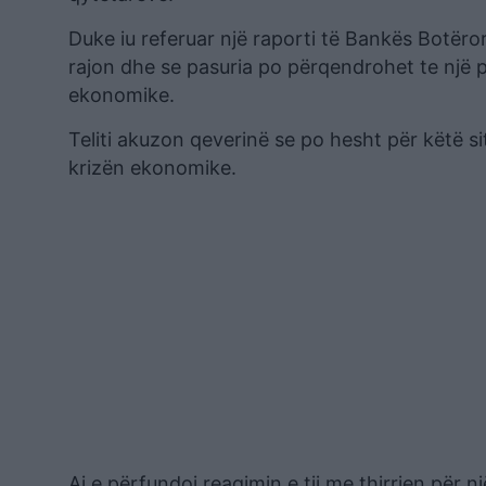
Duke iu referuar një raporti të Bankës Botërore
rajon dhe se pasuria po përqendrohet te një 
ekonomike.
Teliti akuzon qeverinë se po hesht për këtë 
krizën ekonomike.
Ai e përfundoi reagimin e tij me thirrjen për 