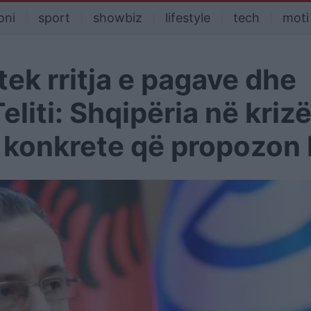
oni
sport
showbiz
lifestyle
tech
moti
tek rritja e pagave dhe
eliti: Shqipëria në kriz
 konkrete që propozon