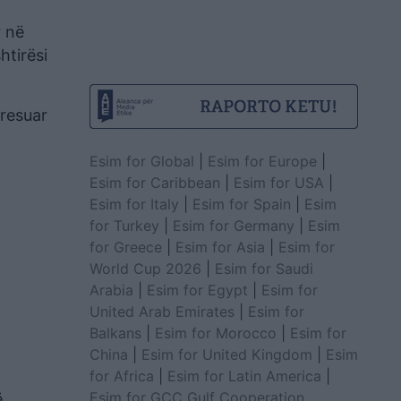
r në
htirësi
dresuar
Esim for Global
|
Esim for Europe
|
Esim for Caribbean
|
Esim for USA
|
Esim for Italy
|
Esim for Spain
|
Esim
for Turkey
|
Esim for Germany
|
Esim
for Greece
|
Esim for Asia
|
Esim for
World Cup 2026
|
Esim for Saudi
Arabia
|
Esim for Egypt
|
Esim for
United Arab Emirates
|
Esim for
Balkans
|
Esim for Morocco
|
Esim for
China
|
Esim for United Kingdom
|
Esim
for Africa
|
Esim for Latin America
|
Esim for GCC Gulf Cooperation
ë