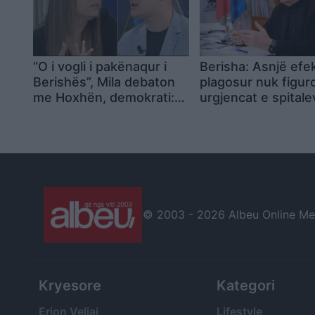
“O i vogli i pakënaqur i
Berisha: Asnjë efek
Berishës”, Mila debaton
plagosur nuk figur
me Hoxhën, demokrati:
urgjencat e spitale
Po të përdor Rama
Tiranës
© 2003 -
2026 Albeu Online Medi
Kryesore
Kategori
Erion Veliaj
Lifestyle