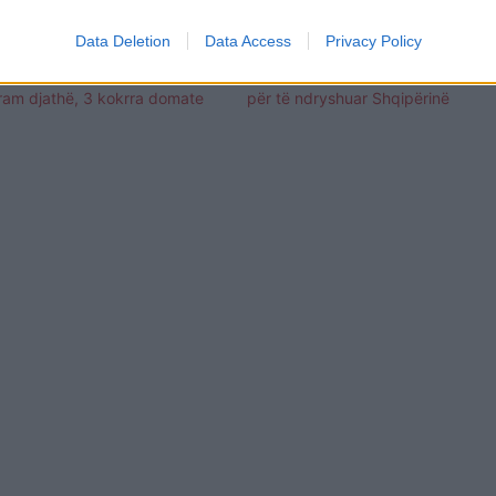
Data Deletion
Data Access
Privacy Policy
ë shqiptarët Vitin e Ri? Dorian
Plani ekonomik i PD-së, Teliti: Ja 5
gram djathë, 3 kokrra domate
për të ndryshuar Shqipërinë