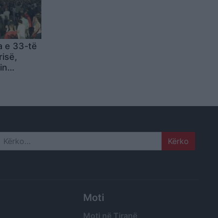
a e 33-të
risë,
in
3: “Do të
sa të
uarit”
Search
Moti
Moti në Tiranë