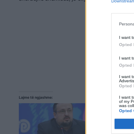
Downstream 
Persona
I want t
Opted 
I want t
Opted 
I want 
Advertis
Opted 
I want t
Lajme të ngjashme:
of my P
was col
Opted 