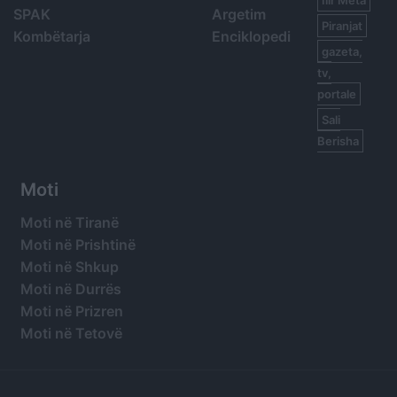
SPAK
Argetim
Piranjat
Kombëtarja
Enciklopedi
gazeta,
tv,
portale
Sali
Berisha
Moti
Moti në Tiranë
Moti në Prishtinë
Moti në Shkup
Moti në Durrës
Moti në Prizren
Moti në Tetovë