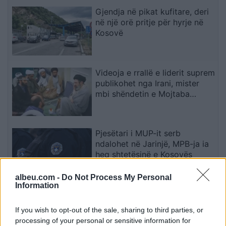
Gjendja në pikat kufitare, deri
në një orë pritje për hyrje në
Kosovë
Videoja e rrallë e liderit suprem
publikohet nga Irani, mister
mbi shëndetin e Mojtaba
Khameneit
Pjesëtari i MUP-it serb
ndalohet në Jarinjë, MPB-ja ia
heq shtetësinë e Kosovës
albeu.com -
Do Not Process My Personal
Information
Chelsea triumfon 3-0 ndaj
Milanit, Xabi Alonso vlerëson
If you wish to opt-out of the sale, sharing to third parties, or
paraqitjen e plotë të skuadrës
processing of your personal or sensitive information for