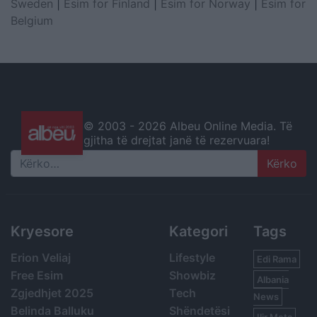
Sweden
|
Esim for Finland
|
Esim for Norway
|
Esim for
Belgium
© 2003 -
2026 Albeu Online Media. Të
gjitha të drejtat janë të rezervuara!
Search
Kryesore
Kategori
Tags
Erion Veliaj
Lifestyle
Edi Rama
Free Esim
Showbiz
Albania
Zgjedhjet 2025
Tech
News
Belinda Balluku
Shëndetësi
Ilir Meta