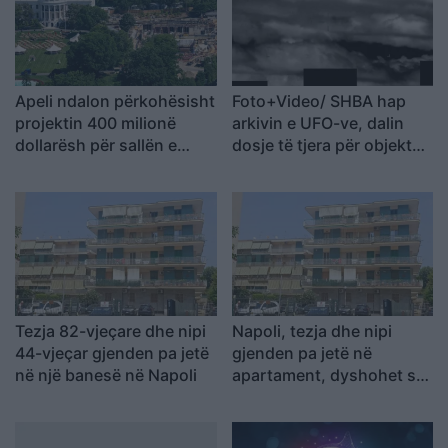
Apeli ndalon përkohësisht
Foto+Video/ SHBA hap
projektin 400 milionë
arkivin e UFO-ve, dalin
dollarësh për sallën e
dosje të tjera për objekte
vallëzimit në Shtëpinë e
misterioze dhe dukuri të
Bardhë
pashpjeguara
Tezja 82-vjeçare dhe nipi
Napoli, tezja dhe nipi
44-vjeçar gjenden pa jetë
gjenden pa jetë në
në një banesë në Napoli
apartament, dyshohet se
kishin vdekur prej disa
ditësh