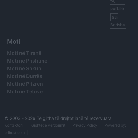
tv,
portale
Sali
Berisha
Moti
Moti në Tiranë
Moti në Prishtinë
Moti në Shkup
Moti në Durrës
Moti në Prizren
Moti në Tetovë
© 2003 -
2026 Të gjitha të drejtat janë të rezervuara!
Kontaktoni
Kushtet e Përdorimit
Privacy Policy
Powered by:
orihost.com