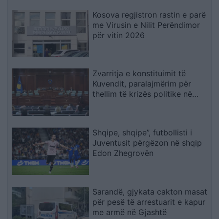
Kosova regjistron rastin e parë
me Virusin e Nilit Perëndimor
për vitin 2026
Zvarritja e konstituimit të
Kuvendit, paralajmërim për
thellim të krizës politike në
Kosovë
Shqipe, shqipe”, futbollisti i
Juventusit përgëzon në shqip
Edon Zhegrovën
Sarandë, gjykata cakton masat
për pesë të arrestuarit e kapur
me armë në Gjashtë