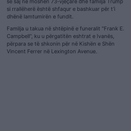
së saj në moshën 73-vjeçare dhe familja Trump
si rrallëherë është shfaqur e bashkuar për t’i
dhënë lamtumirën e fundit.
Familja u takua në shtëpinë e funeralit “Frank E.
Campbell”, ku u përgatitën eshtrat e Ivanës,
përpara se të shkonin për në Kishën e Shën
Vincent Ferrer në Lexington Avenue.