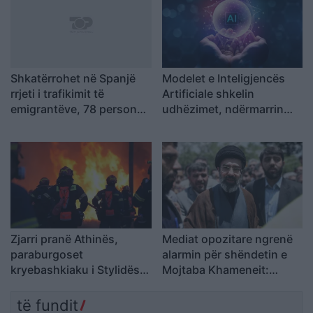
Shkatërrohet në Spanjë
Modelet e Inteligjencës
rrjeti i trafikimit të
Artificiale shkelin
emigrantëve, 78 persona
udhëzimet, ndërmarrin
në pranga dhe 18 skafe të
veprime të palejuara dhe
sekuestruara
manipulojnë njerëzit
Zjarri pranë Athinës,
Mediat opozitare ngrenë
paraburgoset
alarmin për shëndetin e
kryebashkiaku i Stylidës
Mojtaba Khameneit:
nën akuzën e zjarrvënies
“Mund të ndërrojë jetë në
çdo çast
të fundit