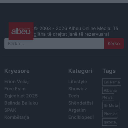
© 2003 -
2026 Albeu Online Media. Të
gjitha të drejtat janë të rezervuara!
Search
Kryesore
Kategori
Tags
Erion Veliaj
Lifestyle
Edi Rama
Free Esim
Showbiz
Albania
Zgjedhjet 2025
Tech
News
Belinda Balluku
Shëndetësi
Ilir Meta
SPAK
Argetim
Piranjat
Kombëtarja
Enciklopedi
gazeta,