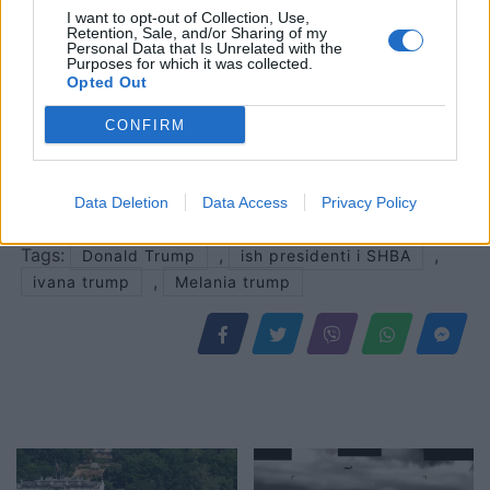
startuesi i garës së…
I want to opt-out of Collection, Use,
Retention, Sale, and/or Sharing of my
Personal Data that Is Unrelated with the
Purposes for which it was collected.
Opted Out
CONFIRM
Data Deletion
Data Access
Privacy Policy
Shtuar
më
20.07.2022 21:21
Tags:
,
,
Donald Trump
ish presidenti i SHBA
,
ivana trump
Melania trump