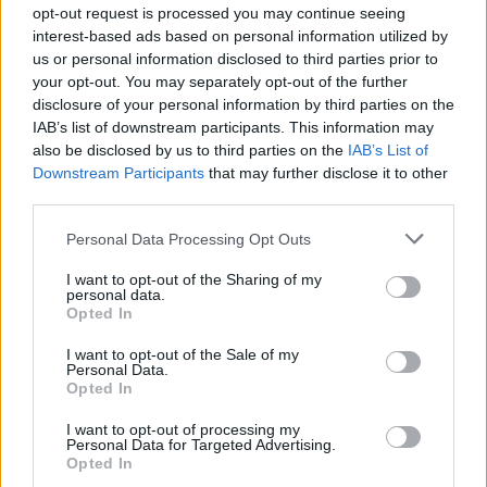
raportet (FOTO&VIDEO)
opt-out request is processed you may continue seeing
Përcillet në banesën e
Zërat për tensionin që
interest-based ads based on personal information utilized by
fundit ish-bashkëshortja e
ekziston në marrëdhënien
us or personal information disclosed to third parties prior to
Donald Trump, e
mes Zonjës së Parë të
your opt-out. You may separately opt-out of the further
pranishme dhe Melania
SHBA-ve, Melania Trump
disclosure of your personal information by third parties on the
dhe vajzës së Trump,
IAB’s list of downstream participants. This information may
Ivanka u vërtetuan
also be disclosed by us to third parties on the
IAB’s List of
Trump dhe Melania
mbrëmjen e fundit të
Downstream Participants
that may further disclose it to other
shkojnë në eventin sportiv
Konventës Kombëtare
third parties.
me super “bishën”
Republikane (RNC). Gjatë
luksoze (FOTO LAJM)
konventës, Presidenti
Personal Data Processing Opt Outs
Presidenti amerikan
Donald Trump iu drejtua
Donald Trump është
zyrtarisht anëtarëve të
I want to opt-out of the Sharing of my
shfaqur së fundmi teksa
partisë së tij dhe pranoi ri-
personal data.
zbret nga "bisha" luksoze
emërimin e partisë.
Opted In
në një eveniment sportiv.
Sidoqoftë, vëmendja…
Trump ka qenë i
I want to opt-out of the Sale of my
Personal Data.
shoqëruar dhe nga
Opted In
bashkëshortja e tij
Melania. Ai pritet të garojë
I want to opt-out of processing my
në muajin nëntor për
Personal Data for Targeted Advertising.
mandatin e tij të dytë si
Opted In
president i SHBA ishte