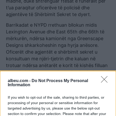
madhe, duke shtrënguar ftesat e funeralit për
t’ua paraqitur oficerëve të policisë dhe
agjentëve të Shërbimit Sekret te dyert.
Barrikadat e NYPD rrethuan bllokun midis
Lexington Avenue dhe East 65th dhe 66th të
mërkurën, ndërsa kamionët nga Greenscape
Designs shkarkoheshin nga hyrja anësore.
Oficerët dhe agjentët e shërbimit sekret u
konsultuan me njëri-tjetrin dhe kaluan në
trotuar ndërsa anëtarët e korit të kishës filluan
të mbërrinin pak pas orës 11 të mëngjesit.
albeu.com -
Do Not Process My Personal
Information
Lajme të ngjashme:
Po bën namin në rrjet,
If you wish to opt-out of the sale, sharing to third parties, or
buzëqeshja fallco e
processing of your personal or sensitive information for
Melania ndaj Ivankës
targeted advertising by us, please use the below opt-out
tregoi edhe njëherë
section to confirm your selection. Please note that after your