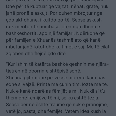
Dhe për të kuptuar që vajzat, nënat, gratë, nuk
janë pronë e askujt. Por duhen mbrojtur nga
çdo akt dhune, i kujtdo qoftë. Sepse askush
nuk meriton të humbasë jetën nga dhuna e
bashkëshortit, apo një familjari. Ndërkohë që
për familjen e Xhuanës tashmë ato që kanë
mbetur janë fotot dhe kujtimet e saj. Me të cilat
zgjohen dhe flejnë çdo ditë.
“Kur ishim të katërta bashkë qeshnin me njëra-
tjetrën në oborrin e shtëpisë sonë.
Xhuana gjithmonë përveçse motër e kam pas
edhe si vajzë. Rrinte me çunin tim, lozte me të.
Nuk e kanë ndarë as fëmijët e mi. Nuk di si t’u
them dhe fëmijëve të mi, se ku është tezja.
Sepse për ne është traumë që nuk e pranojmë,
vetë jo, pastaj dhe fëmijët. Vetëm idea kush ia