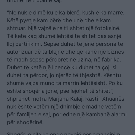
dhune në trupin e saj.
“Ne nuk e dimë ku e ka blerë, kush e ka marrë.
Këtë pyetje kam bërë dhe unë dhe e kam
shtruar. Një vajzë e re t’i shitet një fotoksinë.
Të ketë kaq shumë lehtësi të shitet pas asnjë
lloj certifikimi. Sepse duhet të jenë persona të
autorizuar që ta blejnë dhe që kanë një biznes
të madh sepse përdoret në uzina, në fabrika.
Duhet të ketë një licencë ku duhet ta çoj, si
duhet ta përdor, jo njerëz të thjeshtë. Kështu
shumë vajza mund ta marrin lehtësisht. Po ku
është shoqëria jonë, pse lejohet të shitet”,
shprehet motra Marjana Kalaj. Rasti i Xhuanës
nuk është vetëm një dhimbje e madhe vetëm
për familjen e saj, por edhe një kambanë alarmi
për shoqërinë.
Shoqëri e cila ka ende nevojë për emancipim.