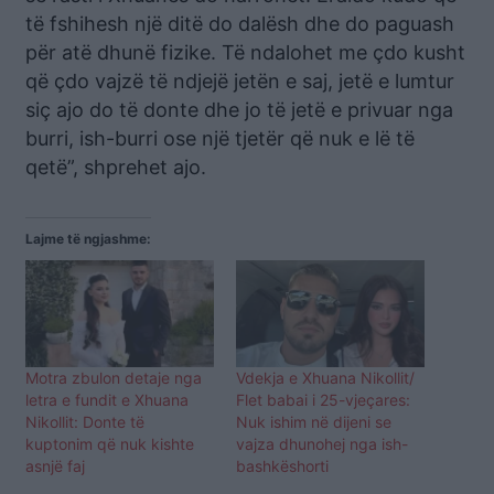
të fshihesh një ditë do dalësh dhe do paguash
për atë dhunë fizike. Të ndalohet me çdo kusht
që çdo vajzë të ndjejë jetën e saj, jetë e lumtur
siç ajo do të donte dhe jo të jetë e privuar nga
burri, ish-burri ose një tjetër që nuk e lë të
qetë”, shprehet ajo.
Lajme të ngjashme:
Motra zbulon detaje nga
Vdekja e Xhuana Nikollit/
letra e fundit e Xhuana
Flet babai i 25-vjeçares:
Nikollit: Donte të
Nuk ishim në dijeni se
kuptonim që nuk kishte
vajza dhunohej nga ish-
asnjë faj
bashkëshorti