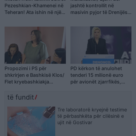
Pezeshkian-Khamenei në
jashtë kontrollit në
Teheran! Ata ishin në një
masivin pyjor të Drenijës!
makinë me xhama të errët,
Pas Ngrëçanit, pritet
duke e dëgjuar njëri-
ndërhyrja nga ajri (VIDEO)
tjetrin, por pa e parë
Propozimi i PS për
PD kërkon të anulohet
shkrirjen e Bashkisë Klos/
tenderi 15 milionë euro
Flet kryebashkiakja
për avionët zjarrfikës,
socialiste Valbona Kola:
Vangjeli: Fituesja e lidhur
Jam shërbëtore e popullit,
me skandale në Spanjë, të
të fundit
karrigia është e
nisë hetimi i SPAK
përkohshme, nëse
Tre laboratorë kryejnë testime
qytetarët janë kundër, unë
të përbashkëta për cilësinë e
jam me ta (VIDEO)
ujit në Gostivar