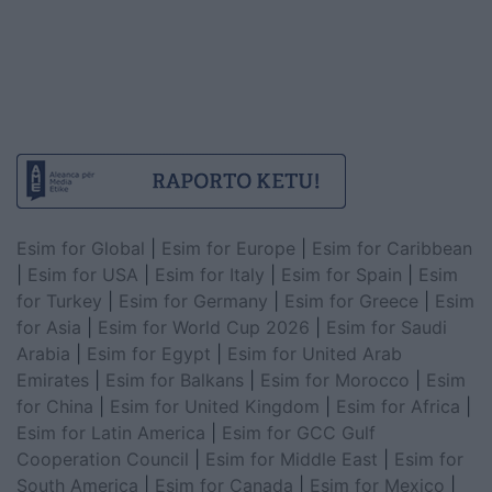
Esim for Global
|
Esim for Europe
|
Esim for Caribbean
|
Esim for USA
|
Esim for Italy
|
Esim for Spain
|
Esim
for Turkey
|
Esim for Germany
|
Esim for Greece
|
Esim
for Asia
|
Esim for World Cup 2026
|
Esim for Saudi
Arabia
|
Esim for Egypt
|
Esim for United Arab
Emirates
|
Esim for Balkans
|
Esim for Morocco
|
Esim
for China
|
Esim for United Kingdom
|
Esim for Africa
|
Esim for Latin America
|
Esim for GCC Gulf
Cooperation Council
|
Esim for Middle East
|
Esim for
South America
|
Esim for Canada
|
Esim for Mexico
|