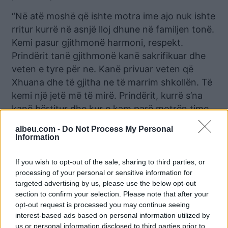
“Në atë moshë që ishte motra ime ajo nuk ishte
rritur kurrë në asnjë lloj dhune në familjen tonë.
Kemi pasur gjithmonë harmoni, respekt.
Prindërit tanë gjithmonë kanë sakrifikuar dhe
veten e tyre për ne. Kanë privuar veten që
Xhuana dhe të gjitha ne të marrim shkollën. Të
kemi një jetë më të mirë. Prindërit, kurrë s’na
kanë bërtitur dhe kur e kam parë motrën time
në atë gjendje, kam thënë ‘mos çfarë paska
albeu.com -
Do Not Process My Personal
bërë”, thotë ajo.
Information
E vetmja lutje që Marjana dhe familja e saj
If you wish to opt-out of the sale, sharing to third parties, or
tashmë kanë është ajo drejtuar autoriteteve
processing of your personal or sensitive information for
ligjzbatuese. Lutje që lidhet me arrestimin sa
targeted advertising by us, please use the below opt-out
section to confirm your selection. Please note that after your
më të shpejtë të Eraldo Fizit, si personi
opt-out request is processed you may continue seeing
përgjegjës për shkaktimin e vdekjes së njeriut
interest-based ads based on personal information utilized by
të tyre të afërt. Dhe vendosjen e tij përpara
us or personal information disclosed to third parties prior to