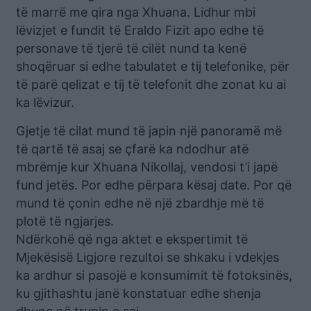
të marrë me qira nga Xhuana. Lidhur mbi
lëvizjet e fundit të Eraldo Fizit apo edhe të
personave të tjerë të cilët nund ta kenë
shoqëruar si edhe tabulatet e tij telefonike, për
të parë qelizat e tij të telefonit dhe zonat ku ai
ka lëvizur.
Gjetje të cilat mund të japin një panoramë më
të qartë të asaj se çfarë ka ndodhur atë
mbrëmje kur Xhuana Nikollaj, vendosi t’i japë
fund jetës. Por edhe përpara kësaj date. Por që
mund të çonin edhe në një zbardhje më të
plotë të ngjarjes.
Ndërkohë që nga aktet e ekspertimit të
Mjekësisë Ligjore rezultoi se shkaku i vdekjes
ka ardhur si pasojë e konsumimit të fotoksinës,
ku gjithashtu janë konstatuar edhe shenja