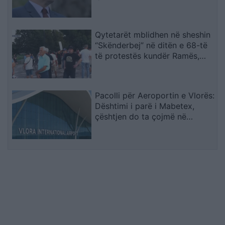
Qytetarët mblidhen në sheshin
“Skënderbej” në ditën e 68-të
të protestës kundër Ramës,
kërkojnë largimin e tij
Pacolli për Aeroportin e Vlorës:
Dështimi i parë i Mabetex,
çështjen do ta çojmë në
arbitrazh dhe drejtësi