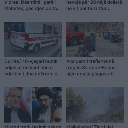
Vlorës: Dështimi i parë i
nevojë për 28 mijë dollarë
Mabetex, çështjen do ta
në vit për të arritur
çojmë në arbitrazh dhe
“pragun e lumturisë”
drejtësi
Durrës/ 40-vjeçari humb
Aksident i trefishtë në
ndjenjat në kantierin e
rrugën Sarandë-Ksamil,
ndërtimit dhe ndërron jetë
njëri nga të plagosurit
në spital
dërgohet në spitalin e
Traumës në Tiranë
Misteri rreth takimit sekret
Mallakastër/ Zjarri del