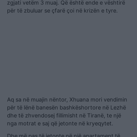
zgjati vetëm 3 muaj. Që është ende e vështirë
për të zbuluar se çfarë çoi në krizën e tyre.
Aq sa në muajin nëntor, Xhuana mori vendimin
për të lënë banesën bashkëshortore në Lezhë
dhe të zhvendosej fillimisht në Tiranë, te një
nga motrat e saj që jetonte në kryeqytet.
Dhe më pas të jetonte në një apartament të