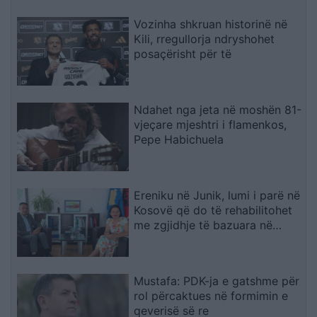
Vozinha shkruan historinë në
Kili, rregullorja ndryshohet
posaçërisht për të
Ndahet nga jeta në moshën 81-
vjeçare mjeshtri i flamenkos,
Pepe Habichuela
Ereniku në Junik, lumi i parë në
Kosovë që do të rehabilitohet
me zgjidhje të bazuara në
natyrë
Mustafa: PDK-ja e gatshme për
rol përcaktues në formimin e
qeverisë së re