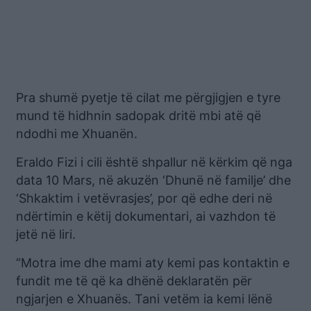
Pra shumë pyetje të cilat me përgjigjen e tyre
mund të hidhnin sadopak dritë mbi atë që
ndodhi me Xhuanën.
Eraldo Fizi i cili është shpallur në kërkim që nga
data 10 Mars, në akuzën ‘Dhunë në familje’ dhe
‘Shkaktim i vetëvrasjes’, por që edhe deri në
ndërtimin e këtij dokumentari, ai vazhdon të
jetë në liri.
“Motra ime dhe mami aty kemi pas kontaktin e
fundit me të që ka dhënë deklaratën për
ngjarjen e Xhuanës. Tani vetëm ia kemi lënë