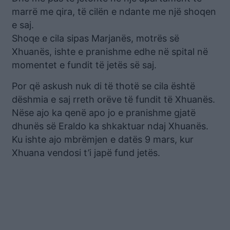
marrë me qira, të cilën e ndante me një shoqen
e saj.
Shoqe e cila sipas Marjanës, motrës së
Xhuanës, ishte e pranishme edhe në spital në
momentet e fundit të jetës së saj.
Por që askush nuk di të thotë se cila është
dëshmia e saj rreth orëve të fundit të Xhuanës.
Nëse ajo ka qenë apo jo e pranishme gjatë
dhunës së Eraldo ka shkaktuar ndaj Xhuanës.
Ku ishte ajo mbrëmjen e datës 9 mars, kur
Xhuana vendosi t’i japë fund jetës.