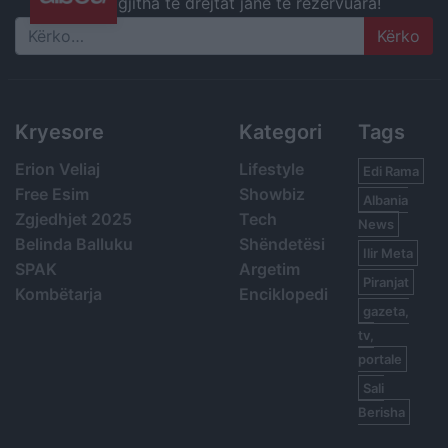
gjitha të drejtat janë të rezervuara!
Search
Kryesore
Kategori
Tags
Erion Veliaj
Lifestyle
Edi Rama
Free Esim
Showbiz
Albania
Zgjedhjet 2025
Tech
News
Belinda Balluku
Shëndetësi
Ilir Meta
SPAK
Argetim
Piranjat
Kombëtarja
Enciklopedi
gazeta,
tv,
portale
Sali
Berisha