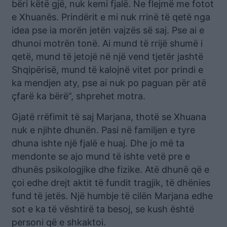
bëri këtë gjë, nuk kemi fjalë. Ne flejmë me fotot
e Xhuanës. Prindërit e mi nuk rrinë të qetë nga
idea pse ia morën jetën vajzës së saj. Pse ai e
dhunoi motrën tonë. Ai mund të rrijë shumë i
qetë, mund të jetojë në një vend tjetër jashtë
Shqipërisë, mund të kalojnë vitet por prindi e
ka mendjen aty, pse ai nuk po paguan për atë
çfarë ka bërë”, shprehet motra.
Gjatë rrëfimit të saj Marjana, thotë se Xhuana
nuk e njihte dhunën. Pasi në familjen e tyre
dhuna ishte një fjalë e huaj. Dhe jo më ta
mendonte se ajo mund të ishte vetë pre e
dhunës psikologjike dhe fizike. Atë dhunë që e
çoi edhe drejt aktit të fundit tragjik, të dhënies
fund të jetës. Një humbje të cilën Marjana edhe
sot e ka të vështirë ta besoj, se kush është
personi që e shkaktoi.