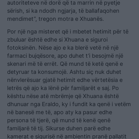
autoriteteve në dorë që ta marrin në pyetje
sërish, si ka ndodh ngjarja, të ballafaqohen
mendimet”, tregon motra e Xhuanës.
Por një nga misteret që i mbetet hetimit për të
zbuluar është edhe si Xhuana e siguroi
fotoksinën. Nëse ajo e ka blerë vetë në një
farmaci bujqësore, apo duhet t’i besojmë një
skenari më të errët. Që mund të ketë qenë e
detyruar ta konsumojë. Ashtu siç nuk duhet
nënvlerësuar gjatë hetimit edhe vërtetësia e
letrës që ajo ka lënë për familjarët e saj. Po
kështu nëse atë mbrëmje që Xhuana është
dhunuar nga Eraldo, ky i fundit ka qenë i vetëm
në banesë me të, apo aty ka pasur edhe
persona të tjerë, që mund të kenë qenë
familjarë të tij. Sikurse duhen parë edhe
kamerat e sigurisë në ambientin pranë pallatit