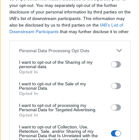
drejtësisë. Si i vetmi ngushëllim që mund të
your opt-out. You may separately opt-out of the further
qetësojë sadopak shpirtrat e tyre. Por edhe të
disclosure of your personal information by third parties on the
IAB’s list of downstream participants. This information may
vetë Xhuanës, që meriton drejtësi.
also be disclosed by us to third parties on the
IAB’s List of
Downstream Participants
that may further disclose it to other
“Dhimbje shumë e madhe sa gjithmonë e më
third parties.
shumë mendoj se kjo plagë nuk do shërohet
kurrë.
Personal Data Processing Opt Outs
Por do të doja edhe një ndihmë nga
I want to opt-out of the Sharing of my
institucionet, që Eraldo Fizi të marrë dënimin e
personal data.
Opted In
merituar…
Uroj me gjithë zemër që drejtësia të
I want to opt-out of the Sale of my
Personal Data.
fumksionojë për të gjithë femrat, për nënat, për
Opted In
gratë, për gjithë ato vajza që ndihen në
I want to opt-out of processing my
vështirësi. Shpresoj të mos shkojnë deri në
Personal Data for Targeted Advertising.
aktin e fundit, por t’i drejtohen drejtësisë dhe
Opted In
të marrin një zgjidhje dhe të mos pranojnë
I want to opt-out of Collection, Use,
asnjë lloj dhune”, shprehet Marjana.
Retention, Sale, and/or Sharing of my
Personal Data that Is Unrelated with the