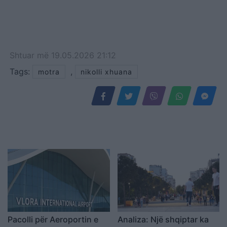
Shtuar
më
19.05.2026 21:12
Tags:
,
motra
nikolli xhuana
Pacolli për Aeroportin e
Analiza: Një shqiptar ka