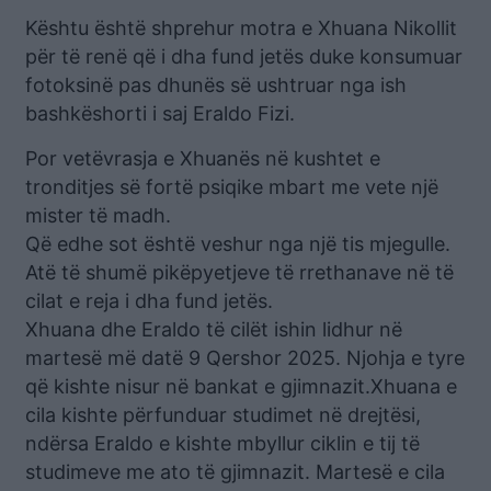
Kështu është shprehur motra e Xhuana Nikollit
për të renë që i dha fund jetës duke konsumuar
fotoksinë pas dhunës së ushtruar nga ish
bashkëshorti i saj Eraldo Fizi.
Por vetëvrasja e Xhuanës në kushtet e
tronditjes së fortë psiqike mbart me vete një
mister të madh.
Që edhe sot është veshur nga një tis mjegulle.
Atë të shumë pikëpyetjeve të rrethanave në të
cilat e reja i dha fund jetës.
Xhuana dhe Eraldo të cilët ishin lidhur në
martesë më datë 9 Qershor 2025. Njohja e tyre
që kishte nisur në bankat e gjimnazit.Xhuana e
cila kishte përfunduar studimet në drejtësi,
ndërsa Eraldo e kishte mbyllur ciklin e tij të
studimeve me ato të gjimnazit. Martesë e cila