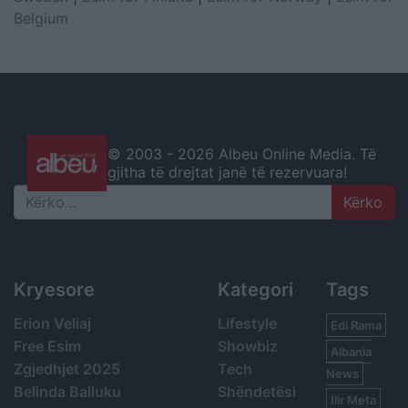
Belgium
© 2003 -
2026 Albeu Online Media. Të
gjitha të drejtat janë të rezervuara!
Search
Kryesore
Kategori
Tags
Erion Veliaj
Lifestyle
Edi Rama
Free Esim
Showbiz
Albania
Zgjedhjet 2025
Tech
News
Belinda Balluku
Shëndetësi
Ilir Meta