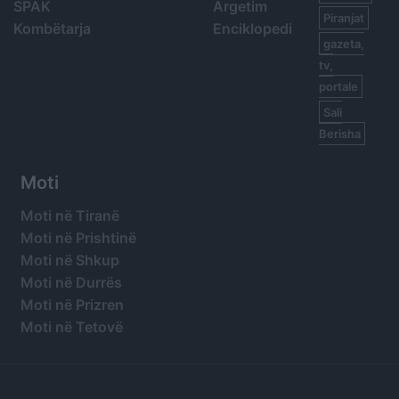
SPAK
Argetim
Piranjat
Kombëtarja
Enciklopedi
gazeta,
tv,
portale
Sali
Berisha
Moti
Moti në Tiranë
Moti në Prishtinë
Moti në Shkup
Moti në Durrës
Moti në Prizren
Moti në Tetovë