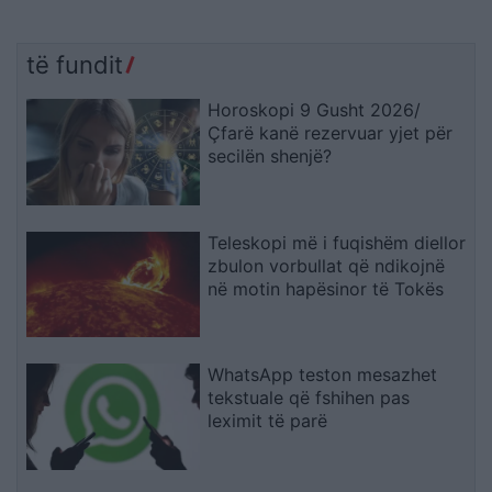
të fundit
Horoskopi 9 Gusht 2026/
Çfarë kanë rezervuar yjet për
secilën shenjë?
Teleskopi më i fuqishëm diellor
zbulon vorbullat që ndikojnë
në motin hapësinor të Tokës
WhatsApp teston mesazhet
tekstuale që fshihen pas
leximit të parë