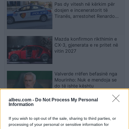
Pas dy vitesh në kërkim për
dosjen e inceneratorit të
Tiranës, arrestohet Renardo
Nallbani në Palasë
Mazda konfirmon rikthimin e
CX-3, gjenerata e re pritet në
vitin 2027
Valverde rrëfen befasinë nga
Mourinho: Nuk e mendoja se
do të ishte kështu
albeu.com -
Do Not Process My Personal
Information
Arrestohet 73-vjeçari në Krujë,
ndezi zjarr për të djegur barin
If you wish to opt-out of the sale, sharing to third parties, or
dhe flakët u përhapën drejt
processing of your personal or sensitive information for
malit