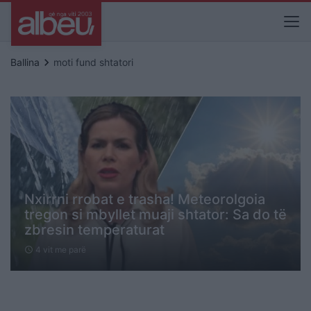
keyboard_arrow_right
Ballina
moti fund shtatori
Nxirrni rrobat e trasha! Meteorolgoia
tregon si mbyllet muaji shtator: Sa do të
zbresin temperaturat
4 vit me parë
schedule