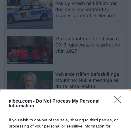
Pas dy vitesh në kërkim për
dosjen e inceneratorit të
Tiranës, arrestohet Renardo
Nallbani në Palasë
Mazda konfirmon rikthimin e
CX-3, gjenerata e re pritet në
vitin 2027
Valverde rrëfen befasinë nga
Mourinho: Nuk e mendoja se
do të ishte kështu
albeu.com -
Do Not Process My Personal
Information
Arrestohet 73-vjeçari në Krujë,
ndezi zjarr për të djegur barin
If you wish to opt-out of the sale, sharing to third parties, or
dhe flakët u përhapën drejt
processing of your personal or sensitive information for
malit