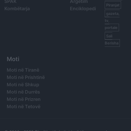
SPAK
Argetim
Piranjat
Kombëtarja
Enciklopedi
gazeta,
tv,
portale
Sali
Berisha
Moti
Moti në Tiranë
Moti në Prishtinë
Moti në Shkup
Moti në Durrës
Moti në Prizren
Moti në Tetovë