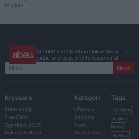
Belgium
© 2003 -
2026 Albeu Online Media. Të
gjitha të drejtat janë të rezervuara!
Search
Kryesore
Kategori
Tags
Erion Veliaj
Lifestyle
Edi Rama
Free Esim
Showbiz
Albania
Zgjedhjet 2025
Tech
News
Belinda Balluku
Shëndetësi
Ilir Meta