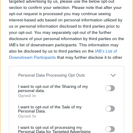
targeted advertising by us, please use the below opt-out
section to confirm your selection. Please note that after your
opt-out request is processed you may continue seeing
interest-based ads based on personal information utilized by
us or personal information disclosed to third parties prior to
your opt-out. You may separately opt-out of the further
disclosure of your personal information by third parties on the
IAB’s list of downstream participants. This information may
also be disclosed by us to third parties on the
IAB’s List of
Downstream Participants
that may further disclose it to other
third parties.
Personal Data Processing Opt Outs
I want to opt-out of the Sharing of my
personal data.
Opted In
I want to opt-out of the Sale of my
Personal Data.
Opted In
Esim for Global
|
Esim for Europe
|
Esim for Caribbean
I want to opt-out of processing my
|
Esim for USA
|
Esim for Italy
|
Esim for Spain
|
Esim
Personal Data for Targeted Advertising.