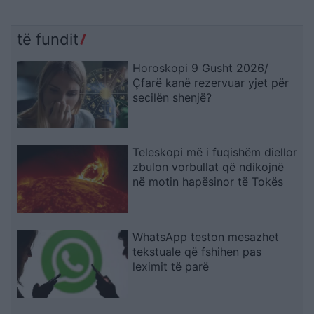
të fundit
Horoskopi 9 Gusht 2026/
Çfarë kanë rezervuar yjet për
secilën shenjë?
Teleskopi më i fuqishëm diellor
zbulon vorbullat që ndikojnë
në motin hapësinor të Tokës
WhatsApp teston mesazhet
tekstuale që fshihen pas
leximit të parë