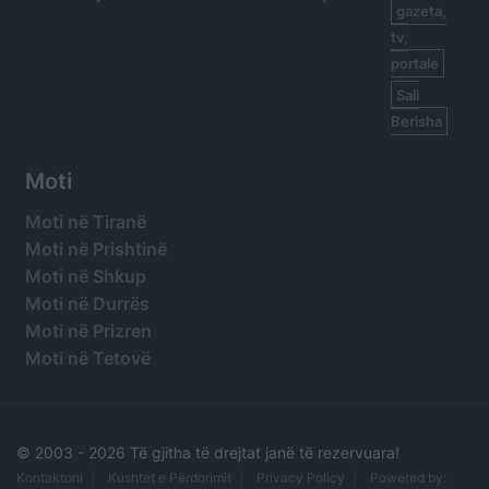
gazeta,
tv,
portale
Sali
Berisha
Moti
Moti në Tiranë
Moti në Prishtinë
Moti në Shkup
Moti në Durrës
Moti në Prizren
Moti në Tetovë
© 2003 -
2026 Të gjitha të drejtat janë të rezervuara!
Kontaktoni
Kushtet e Përdorimit
Privacy Policy
Powered by: