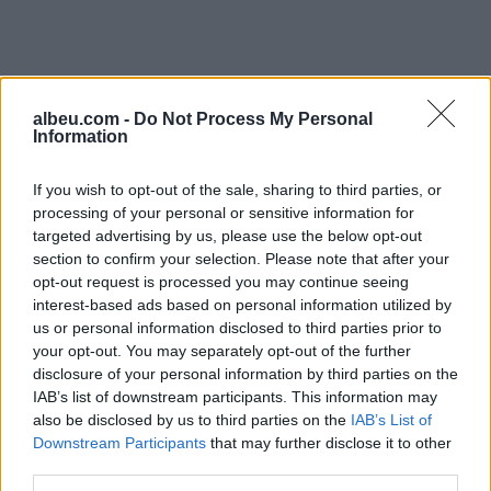
albeu.com -
Do Not Process My Personal
Information
If you wish to opt-out of the sale, sharing to third parties, or
processing of your personal or sensitive information for
targeted advertising by us, please use the below opt-out
section to confirm your selection. Please note that after your
opt-out request is processed you may continue seeing
Shtuar
më
23.08.2024 15:24
interest-based ads based on personal information utilized by
us or personal information disclosed to third parties prior to
Tags:
,
,
,
CIA
kosove
kurti
Qeveria
your opt-out. You may separately opt-out of the further
disclosure of your personal information by third parties on the
IAB’s list of downstream participants. This information may
also be disclosed by us to third parties on the
IAB’s List of
Downstream Participants
that may further disclose it to other
third parties.