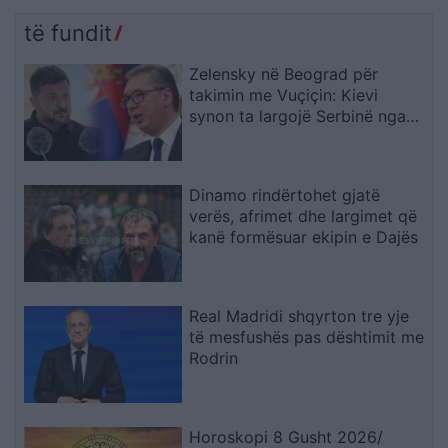
reagon Trump: Do ta
çojmë çështjen në
të fundit
Gjykatën e Lartë
Zelensky në Beograd për
takimin me Vuçiçin: Kievi
synon ta largojë Serbinë nga
kampi rus
Dinamo rindërtohet gjatë
verës, afrimet dhe largimet që
kanë formësuar ekipin e Dajës
Real Madridi shqyrton tre yje
të mesfushës pas dështimit me
Rodrin
Horoskopi 8 Gusht 2026/