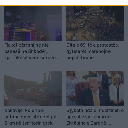
Flakët përfshijnë një
Dita e 69-të e protestës,
banesë në Shkodër,
qytetarët marshojnë
zjarrfikësit vënë situatën
nëpër Tiranë
nën kontroll
Kakavijë, kolona e
Gjykata ndaloi ndërtimin e
automjeteve shtrihet për
një salle vallëzimi në
5 km në territorin grek
Shtëpinë e Bardhë,