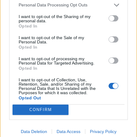
Personal Data Processing Opt Outs
I want to opt-out of the Sharing of my
personal data.
Opted In
I want to opt-out of the Sale of my
Personal Data.
Kurti kundërshton
Gramsh, tre zjarre nën
Opted In
kërkesat e LDK-së: Asnjë
kontroll pas ndërhyrjes në
marrëveshje nuk mund të
terrene të vështira
I want to opt-out of processing my
Personal Data for Targeted Advertising.
zhbëjë vullnetin qytetar
Opted In
I want to opt-out of Collection, Use,
Retention, Sale, and/or Sharing of my
Personal Data that Is Unrelated with the
Purposes for which it was collected.
Opted Out
CONFIRM
Koncerti i Kanye West
Dita e tetë e protestës në
shkakton përplasje me
Divjakë, banorët
kalendarin e Champions
refuzojnë bashkimin me
Data Deletion
Data Access
Privacy Policy
League në Kazakistan
Lushnjen