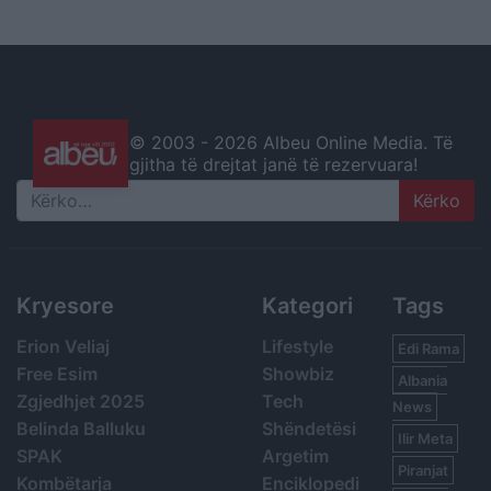
© 2003 -
2026 Albeu Online Media. Të
gjitha të drejtat janë të rezervuara!
Search
Kryesore
Kategori
Tags
Erion Veliaj
Lifestyle
Edi Rama
Free Esim
Showbiz
Albania
Zgjedhjet 2025
Tech
News
Belinda Balluku
Shëndetësi
Ilir Meta
SPAK
Argetim
Piranjat
Kombëtarja
Enciklopedi