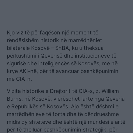
Kjo vizitë përfaqëson një moment të
rëndësishëm historik në marrëdhëniet
bilaterale Kosovë – ShBA, ku u theksua
përkushtimi i Qeverisë dhe institucioneve të
sigurisë dhe inteligjencës së Kosovës, me në
krye AKI-në, për të avancuar bashkëpunimin
me CIA-n.
Vizita historike e Drejtorit të CIA-s, z. William
Burns, në Kosovë, vlerësohet lartë nga Qeveria
e Republikës së Kosovës. Ajo është dëshmi e
marrëdhënieve të forta dhe të qëndrueshme
midis dy shteteve dhe është një mundësi e artë
për të thelluar bashkëpunimin strategjik, për