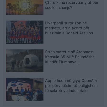
Çfarë kanë rezervuar yjet për
secilën shenjë?
Liverpooli surprizon në
merkato, arrin akord për
huazimin e Ronald Araujos
Strehimoret e së Ardhmes:
Kapsula 35 Mijë Paundëshe
Kundër Plumbave,
Shpërthimeve dhe Fatkeqësive
Natyrore
Apple hedh në gjyq OpenAI-n
për përvetësim të paligjshëm
të sekreteve industriale