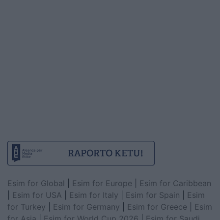
Esim for Global
|
Esim for Europe
|
Esim for Caribbean
|
Esim for USA
|
Esim for Italy
|
Esim for Spain
|
Esim
for Turkey
|
Esim for Germany
|
Esim for Greece
|
Esim
for Asia
|
Esim for World Cup 2026
|
Esim for Saudi