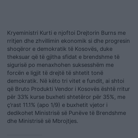
Kryeministri Kurti e njoftoi Drejtorin Burns me
rritjen dhe zhvillimin ekonomik si dhe progresin
shoqëror e demokratik të Kosovës, duke
theksuar që të gjitha sfidat e brendshme të
sigurisë po menaxhohen suksesshëm me
forcën e ligjit të drejtë të shtetit tonë
demokratik. Në këto tri vitet e fundit, ai shtoi
që Bruto Produkti Vendor i Kosovës është rritur
për 33% kurse buxheti shtetëror për 35%, me
ç’rast 11.1% (apo 1/9) e buxhetit vjetor i
dedikohet Ministrisë së Punëve të Brendshme
dhe Ministrisë së Mbrojtjes.