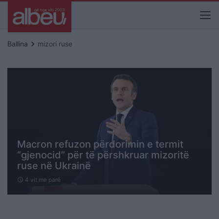
keyboard_arrow_right
Ballina
mizori ruse
Macron refuzon përdorimin e termit
“gjenocid” për të përshkruar mizoritë
ruse në Ukrainë
4 vit me parë
schedule