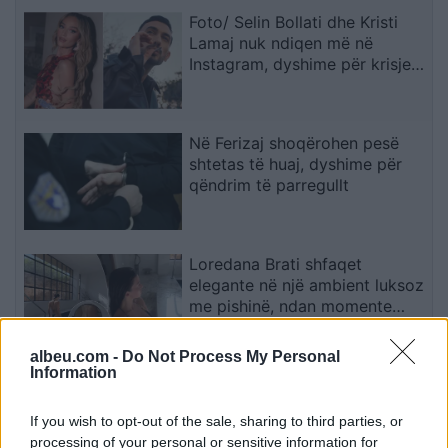
Foto/ Selin Bollati dhe Kristi
Lamaj nuk ndiqen më në
Instagram, dyshime për krisje
mes dy ish-banorëve të Big
Brother VIP 5
Në Ferizaj shoqërohen pesë
shtetas të huaj, dyshime për
qëndrim të parregullt
Loredana Brati shfaqet
elegante në një ambient luksoz
me pishinë, ndan momente
relaksi me ndjekësit
albeu.com -
Do Not Process My Personal
Information
Infantino me planin surprizues,
synon t’ia heqë Spanjës finalen
If you wish to opt-out of the sale, sharing to third parties, or
e Kupës së Botës
processing of your personal or sensitive information for