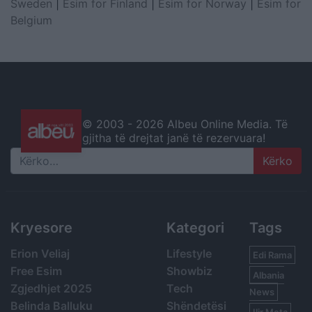
Sweden
|
Esim for Finland
|
Esim for Norway
|
Esim for
Belgium
© 2003 -
2026 Albeu Online Media. Të
gjitha të drejtat janë të rezervuara!
Search
Kryesore
Kategori
Tags
Erion Veliaj
Lifestyle
Edi Rama
Free Esim
Showbiz
Albania
Zgjedhjet 2025
Tech
News
Belinda Balluku
Shëndetësi
Ilir Meta