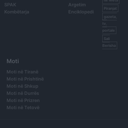
SPAK
Argetim
Piranjat
Kombëtarja
Enciklopedi
gazeta,
tv,
portale
Sali
Berisha
Moti
Moti në Tiranë
Moti në Prishtinë
Moti në Shkup
Moti në Durrës
Moti në Prizren
Moti në Tetovë