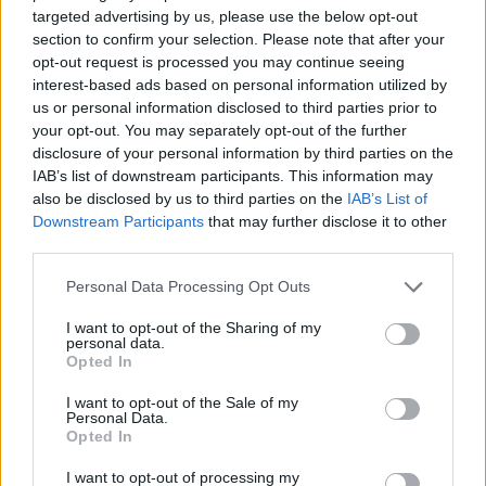
targeted advertising by us, please use the below opt-out
section to confirm your selection. Please note that after your
opt-out request is processed you may continue seeing
interest-based ads based on personal information utilized by
us or personal information disclosed to third parties prior to
your opt-out. You may separately opt-out of the further
disclosure of your personal information by third parties on the
IAB’s list of downstream participants. This information may
also be disclosed by us to third parties on the
IAB’s List of
Downstream Participants
that may further disclose it to other
third parties.
Personal Data Processing Opt Outs
I want to opt-out of the Sharing of my
personal data.
Opted In
I want to opt-out of the Sale of my
Personal Data.
Opted In
Esim for Global
|
Esim for Europe
|
Esim for Caribbean
I want to opt-out of processing my
|
Esim for USA
|
Esim for Italy
|
Esim for Spain
|
Esim