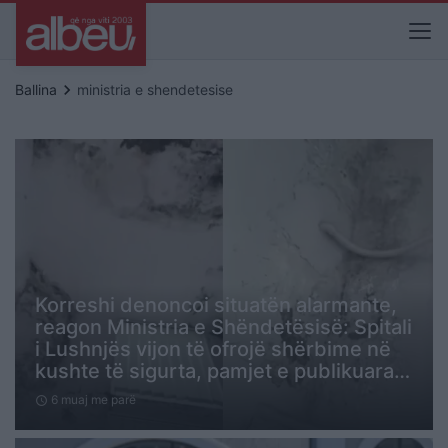
keyboard_arrow_right
Ballina
ministria e shendetesise
Korreshi denoncoi situatën alarmante,
reagon Ministria e Shëndetësisë: Spitali
i Lushnjës vijon të ofrojë shërbime në
kushte të sigurta, pamjet e publikuara…
6 muaj me parë
schedule