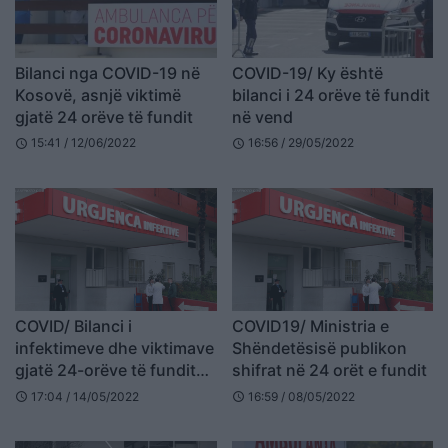
Bilanci nga COVID-19 në
COVID-19/ Ky është
Kosovë, asnjë viktimë
bilanci i 24 orëve të fundit
gjatë 24 orëve të fundit
në vend
15:41 / 12/06/2022
16:56 / 29/05/2022
schedule
schedule
COVID/ Bilanci i
COVID19/ Ministria e
infektimeve dhe viktimave
Shëndetësisë publikon
gjatë 24-orëve të fundit
shifrat në 24 orët e fundit
në Shqipëri
17:04 / 14/05/2022
16:59 / 08/05/2022
schedule
schedule