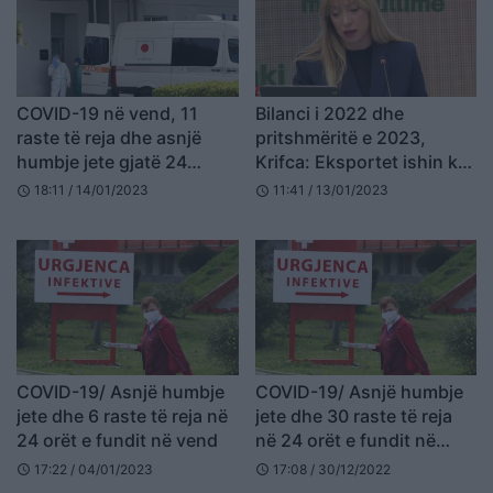
COVID-19 në vend, 11
Bilanci i 2022 dhe
raste të reja dhe asnjë
pritshmëritë e 2023,
humbje jete gjatë 24
Krifca: Eksportet ishin kali
orëve të fundit
ynë i betejës
18:11 / 14/01/2023
11:41 / 13/01/2023
schedule
schedule
COVID-19/ Asnjë humbje
COVID-19/ Asnjë humbje
jete dhe 6 raste të reja në
jete dhe 30 raste të reja
24 orët e fundit në vend
në 24 orët e fundit në
vendin tonë
17:22 / 04/01/2023
17:08 / 30/12/2022
schedule
schedule