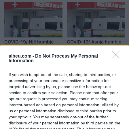
COVID-19/ Një humbje
COVID-19/ Asnjë humbje
jete dhe 15 raste të reja në
jete dhe 19 raste të reja në
24 orët e fundit në vendin
24 orët e fundit në vend
albeu.com -
Do Not Process My Personal
tonë
Information
16:21 / 10/11/2022
17:21 / 05/11/2022
schedule
schedule
If you wish to opt-out of the sale, sharing to third parties, or
processing of your personal or sensitive information for
targeted advertising by us, please use the below opt-out
section to confirm your selection. Please note that after your
opt-out request is processed you may continue seeing
interest-based ads based on personal information utilized by
us or personal information disclosed to third parties prior to
COVID-19 në vend, 22
Ministrja Manastirliu
your opt-out. You may separately opt-out of the further
rase të reja, asnjë humbje
preaznton vendimet e
disclosure of your personal information by third parties on the
jete gjatë 24 orëve të
reja: Mbështesim nënat e
IAB’s list of downstream participants. This information may