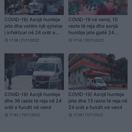
COVID-19/ Asnjë humbje
COVID-19 në vend, 10
jete dhe vetëm një qytetar
raste të reja dhe asnjë
i infektuar në 24 orët e
humbje jete gjatë 24
fundit në vend
orëve të fundit
17:28 / 21/11/2022
17:14 / 20/11/2022
schedule
schedule
COVID-19/ Asnjë humbje
COVID-19/ Asnjë humbje
dhe 36 raste të reja në 24
jete dhe 13 raste të reja në
orët e fundit në vend
24 orët e fundit në vend
17:43 / 15/11/2022
17:29 / 12/11/2022
schedule
schedule