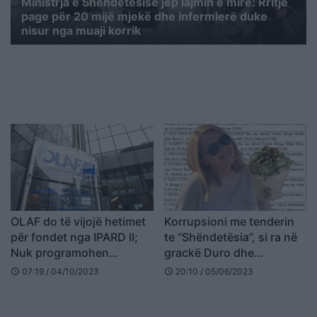
Ministrja e Shëndetësisë jep lajmin e mirë: Rritje
page për 20 mijë mjekë dhe infermierë duke
nisur nga muaji korrik
OLAF do të vijojë hetimet
Korrupsioni me tenderin
për fondet nga IPARD II;
te “Shëndetësia”, si ra në
Nuk programohen
grackë Duro dhe
disbursime nga programi
specialistja: U kapën
07:19 / 04/10/2023
20:10 / 05/06/2023
schedule
schedule
deri në 2025
rastësisht duke përgjuar
një tjetër zyrtar