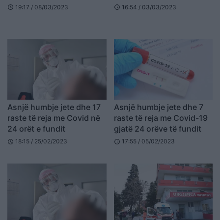
19:17 / 08/03/2023
16:54 / 03/03/2023
schedule
schedule
Asnjë humbje jete dhe 17
Asnjë humbje jete dhe 7
raste të reja me Covid në
raste të reja me Covid-19
24 orët e fundit
gjatë 24 orëve të fundit
18:15 / 25/02/2023
17:55 / 05/02/2023
schedule
schedule