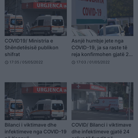
COVID19/ Ministria e
Asnjë humbje jete nga
Shëndetësisë publikon
COVID-19, ja sa raste të
shifrat
reja konfirmohen gjatë 24
orëve të fundit
17:35 / 05/05/2022
17:03 / 01/05/2022
schedule
schedule
Bilanci i viktimave dhe
COVID/ Bilanci i viktimave
infektimeve nga COVID-19
dhe infektimeve gjatë 24