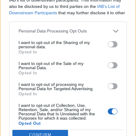
fundit
papuna me 3 ose më
also be disclosed by us to third parties on the
IAB’s List of
17:20 / 27/10/2022
13:30 / 26/10/2022
schedule
schedule
shumë fëmijë
Downstream Participants
that may further disclose it to other
third parties.
Personal Data Processing Opt Outs
I want to opt-out of the Sharing of my
personal data.
Opted In
Sot 15 raste të reja me
COVID-19/ Një humbje
I want to opt-out of the Sale of my
Personal Data.
Covid-19, të shtruar në
jete dhe 21 raste të reja në
Opted In
spital vetëm 2 pacientë
24 orët e fundit në vendin
tonë
17:05 / 22/10/2022
16:42 / 15/10/2022
schedule
schedule
I want to opt-out of processing my
Personal Data for Targeted Advertising.
Opted In
I want to opt-out of Collection, Use,
Retention, Sale, and/or Sharing of my
Personal Data that Is Unrelated with the
Purposes for which it was collected.
Opted Out
CONFIRM