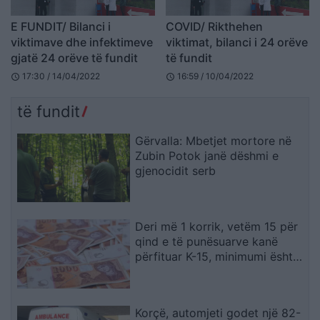
E FUNDIT/ Bilanci i
COVID/ Rikthehen
viktimave dhe infektimeve
viktimat, bilanci i 24 orëve
gjatë 24 orëve të fundit
të fundit
17:30 / 14/04/2022
16:59 / 10/04/2022
schedule
schedule
të fundit
Gërvalla: Mbetjet mortore në
Zubin Potok janë dëshmi e
gjenocidit serb
Deri më 1 korrik, vetëm 15 për
qind e të punësuarve kanë
përfituar K-15, minimumi është
19.567 denarë
Korçë, automjeti godet një 82-