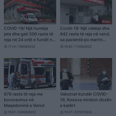
COVID-19/ Një humbje
Covid-19: Një vdekje dhe
jete dhe gati 500 raste të
642 raste të reja në vend,
reja në 24 orët e fundit në
sa pacientë po marrin
vend
trajtim spitalor
17:14 / 19/08/2022
16:40 / 11/08/2022
schedule
schedule
679 raste të reja me
Vaksinat kundër COVID-
koronavirus në
19, Kosova miraton dozën
Maqedoninë e Veriut
e katërt
16:01 / 09/08/2022
15:37 / 07/07/2022
schedule
schedule