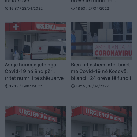
në Kosovë
orëve të fundit në
Shqipëri
16:37 / 28/04/2022
18:50 / 27/04/2022
schedule
schedule
Asnjë humbje jete nga
Bien ndjeshëm infektimet
Covid-19 në Shqipëri,
me Covid-19 në Kosovë,
rritet numri i të shëruarve
bilanci i 24 orëve të fundit
17:13 / 19/04/2022
14:59 / 16/04/2022
schedule
schedule