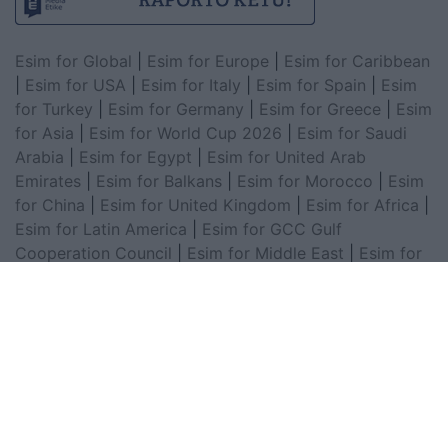
Esim for Global
|
Esim for Europe
|
Esim for Caribbean
|
Esim for USA
|
Esim for Italy
|
Esim for Spain
|
Esim
for Turkey
|
Esim for Germany
|
Esim for Greece
|
Esim
for Asia
|
Esim for World Cup 2026
|
Esim for Saudi
Arabia
|
Esim for Egypt
|
Esim for United Arab
Emirates
|
Esim for Balkans
|
Esim for Morocco
|
Esim
for China
|
Esim for United Kingdom
|
Esim for Africa
|
Esim for Latin America
|
Esim for GCC Gulf
Cooperation Council
|
Esim for Middle East
|
Esim for
South America
|
Esim for Canada
|
Esim for Mexico
|
Esim for Japan
|
Esim for Albania
|
Esim for Kosovo
|
Esim for Switzerland
|
Esim for Tunisia
|
Esim for
South Africa
|
Esim for Algeria
|
Esim for Portugal
|
Esim for Brazil
|
Esim for Argentina
|
Esim for
Colombia
|
Esim for Hong Kong
|
Esim for Thailand
|
Esim for Macau
|
Esim for Malaysia
|
Esim for Vietnam
|
Esim for South Korea
|
Esim for Austria
|
Esim for