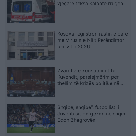
vjeçare teksa kalonte rrugën
Kosova regjistron rastin e parë
me Virusin e Nilit Perëndimor
për vitin 2026
Zvarritja e konstituimit të
Kuvendit, paralajmërim për
thellim të krizës politike në
Kosovë
Shqipe, shqipe”, futbollisti i
Juventusit përgëzon në shqip
Edon Zhegrovën