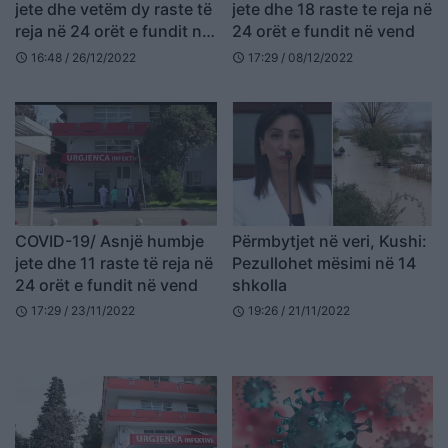
jete dhe vetëm dy raste të
jete dhe 18 raste te reja në
reja në 24 orët e fundit në
24 orët e fundit në vend
vend
16:48 / 26/12/2022
17:29 / 08/12/2022
schedule
schedule
COVID-19/ Asnjë humbje
Përmbytjet në veri, Kushi:
jete dhe 11 raste të reja në
Pezullohet mësimi në 14
24 orët e fundit në vend
shkolla
17:29 / 23/11/2022
19:26 / 21/11/2022
schedule
schedule