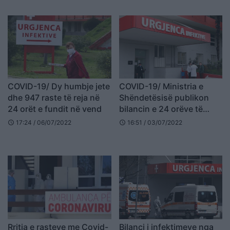
COVID-19/ Dy humbje jete
COVID-19/ Ministria e
dhe 947 raste të reja në
Shëndetësisë publikon
24 orët e fundit në vend
bilancin e 24 orëve të
fundit, regjistrohet një
17:24 / 06/07/2022
16:51 / 03/07/2022
schedule
schedule
humbje jete
Rritja e rasteve me Covid-
Bilanci i infektimeve nga