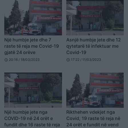
Një humbje jete dhe 7
Asnjë humbje jete dhe 12
raste të reja me Covid-19
qytetarë të infektuar me
gjatë 24 orëve
Covid-19
20:16 / 18/03/2023
17:22 / 11/03/2023
schedule
schedule
Një humbje jete nga
Rikthehen vdekjet nga
COVID-19 në 24 orët e
Covid, 19 raste të reja në
fundit dhe 16 raste të reja
24 orët e fundit në vend