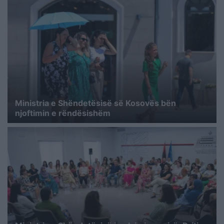
Ministria e Shëndetësisë së Kosovës bën
njoftimin e rëndësishëm