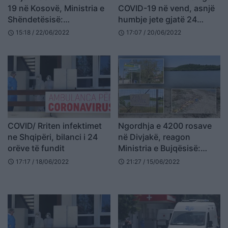
19 në Kosovë, Ministria e
COVID-19 në vend, asnjë
Shëndetësisë:
humbje jete gjatë 24
Vaksinohuni!
orëve të fundit
15:18 / 22/06/2022
17:07 / 20/06/2022
schedule
schedule
COVID/ Rriten infektimet
Ngordhja e 4200 rosave
ne Shqipëri, bilanci i 24
në Divjakë, reagon
orëve të fundit
Ministria e Bujqësisë:
Janë prekur nga
17:17 / 18/06/2022
21:27 / 15/06/2022
schedule
schedule
salmonela