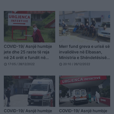
COVID-19/ Asnjë humbje
Merr fund greva e urisë së
jete dhe 25 raste të reja
invalidëve në Elbasan,
në 24 orët e fundit në
Ministria e Shëndetësisë
vend
plotëson kërkesat e tyre
17:05 / 28/12/2022
20:10 / 26/12/2022
schedule
schedule
COVID-19/ Asnjë humbje
COVID-19/ Asnjë humbje