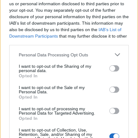
us or personal information disclosed to third parties prior to
Osman Stafa thirrje
Don Xhoni i kthehet
your opt-out. You may separately opt-out of the further
qytetarëve nga protesta:
ashpër një personi në
disclosure of your personal information by third parties on the
Mbi partitë të vendosim
publik, çfarë ndodhi me
IAB’s list of downstream participants. This information may
Shqipërinë, ka ardhur
reperin?
also be disclosed by us to third parties on the
IAB’s List of
koha e brezit të ri
Downstream Participants
that may further disclose it to other
third parties.
Personal Data Processing Opt Outs
I want to opt-out of the Sharing of my
personal data.
Mbërrin në Shqipëri nga
Opted In
Qytetarët mblidhen në
Kolumbia “Kimisti” i
sheshin “Skënderbej” në
laboratorit të kokainës në
I want to opt-out of the Sale of my
Personal Data.
ditën e 68-të të protestës
Frakull
Opted In
kundër Ramës, kërkojnë
largimin e tij
të fundit
I want to opt-out of processing my
Personal Data for Targeted Advertising.
Opted In
Rodri refuzoi Real Madridin
dhe zgjodhi Barcelonën,
I want to opt-out of Collection, Use,
zbardhen tri arsyet e vendimit
Retention, Sale, and/or Sharing of my