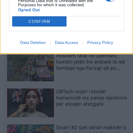
Personal Data that Is Unrelated with the
Purposes for which it was collected.
Opted Out
Arsenali heq dorë nga Vinicius
CONFIRM
Jr., synon me vendosmëri
sulmuesin e Evertonit
Data Deletion
Data Access
Privacy Policy
Aksident fatal në Gjermani,
humbin jetën tre anëtarë të një
familjeje nga Ferizaji që po
ktheheshin nga Kosova
UBTech nxjerr robotët
humanoidë me pamje njerëzore
për shoqëri afatgjatë
Smart #2 sjell sërish makinën e