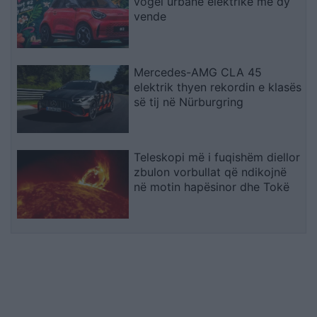
vogël urbane elektrike me dy
vende
Mercedes-AMG CLA 45
elektrik thyen rekordin e klasës
së tij në Nürburgring
Teleskopi më i fuqishëm diellor
zbulon vorbullat që ndikojnë
në motin hapësinor dhe Tokë