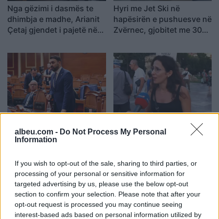
Nga gëzimi i dasmës te
Hyri me Jet Ski në
dhimbja e madhe, Arianit
hapësirën e pushuesve në
Çetaj gjendet i pajetë në
Zvërnec, gjobitet me 300
Pejë
mijë lekë drejtuesi
“Po ngrihet një ministri
Infermierja shqiptare në
paralele e Shëndetësisë”/
Itali shpërthen në lot në
albeu.com -
Do Not Process My Personal
Information
Këlliçi: Projektligji i
protestë: Pacientët
shtatorit i hap rrugë
detyrohen të kërkojnë
monopolit, SPAK të
kurim jashtë vendit
If you wish to opt-out of the sale, sharing to third parties, or
ndërhyjë
processing of your personal or sensitive information for
targeted advertising by us, please use the below opt-out
section to confirm your selection. Please note that after your
opt-out request is processed you may continue seeing
interest-based ads based on personal information utilized by