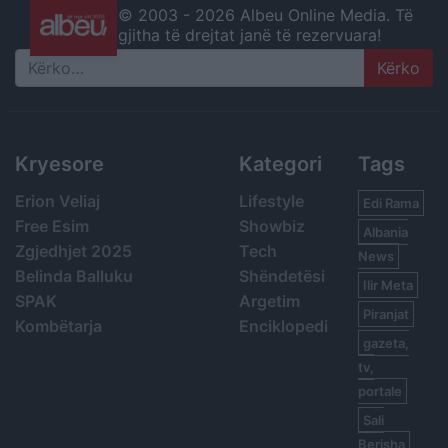
© 2003 -
2026 Albeu Online Media. Të
gjitha të drejtat janë të rezervuara!
Search
Kryesore
Kategori
Tags
Erion Veliaj
Lifestyle
Edi Rama
Free Esim
Showbiz
Albania
Zgjedhjet 2025
Tech
News
Belinda Balluku
Shëndetësi
Ilir Meta
SPAK
Argetim
Piranjat
Kombëtarja
Enciklopedi
gazeta,
tv,
portale
Sali
Berisha