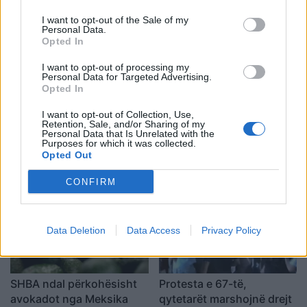
emërimi pret firmën e
trajner i Sopotit
I want to opt-out of the Sale of my
Trump
Personal Data.
Opted In
I want to opt-out of processing my
Personal Data for Targeted Advertising.
Opted In
I want to opt-out of Collection, Use,
Retention, Sale, and/or Sharing of my
Aksident fatal në Durrës,
Kërcënim me bombë në
Personal Data that Is Unrelated with the
makina përplas për vdekje
Milano, gjashtë qendra
Purposes for which it was collected.
Opted Out
këmbësorin; drejtuesi
tregtare zbrazen pas
shoqërohet në polici
mesazhit me email
CONFIRM
Data Deletion
Data Access
Privacy Policy
SHBA ndal përkohësisht
Protesta e 67-të,
avokadot nga Meksika
qytetarët marshojnë drejt