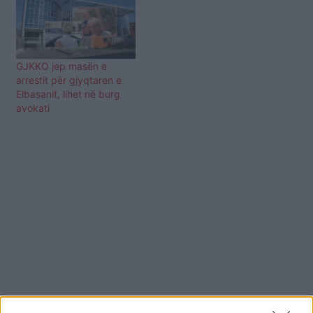
GJKKO jep masën e
arrestit për gjyqtaren e
Elbasanit, lihet në burg
avokati