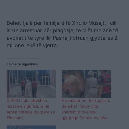
Bëhet fjalë për familjarë të Xhulio Musajt, i cili
ishte arrestuar për plagosje, të cilët me anë të
avokatit të tyre Ilir Pashaj i ofruan gjyqtares 2
milionë lekë të vjetra.
Lajme të ngjashme:
GJKKO nuk ndryshon
E akuzuar për korrupsion,
masën e sigurisë, lë në
dënohet me dy vite
arrest shtëpie gjyqtaren e
shërbim prove ish-
Elbasanit
gjyqtarja Zamira Vyshka