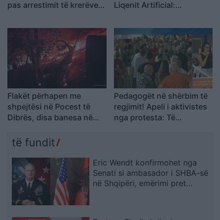
pas arrestimit të krerëve
Liqenit Artificial:
të grupeve kriminale
“Shqipëria meriton
revolucion”
Flakët përhapen me
Pedagogët në shërbim të
shpejtësi në Pocest të
regjimit! Apeli i aktivistes
Dibrës, disa banesa në
nga protesta: Të
rrezik
bashkohemi për
Shqipërinë që meritojmë
të fundit
Eric Wendt konfirmohet nga
Senati si ambasador i SHBA-së
në Shqipëri, emërimi pret
firmën e Trump