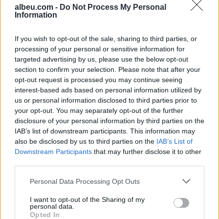
albeu.com -
Do Not Process My Personal
Information
Shtuar
më
24.07.2022 09:22
If you wish to opt-out of the sale, sharing to third parties, or
Tags:
,
,
Elbasan
GJKKO
gjyqtaraj e
processing of your personal or sensitive information for
,
,
elbasanit
korrupsion
zamira vyshka
targeted advertising by us, please use the below opt-out
section to confirm your selection. Please note that after your
opt-out request is processed you may continue seeing
interest-based ads based on personal information utilized by
us or personal information disclosed to third parties prior to
your opt-out. You may separately opt-out of the further
disclosure of your personal information by third parties on the
IAB’s list of downstream participants. This information may
also be disclosed by us to third parties on the
IAB’s List of
Downstream Participants
that may further disclose it to other
third parties.
Personal Data Processing Opt Outs
Eric Wendt konfirmohet
Futbolli librazhdas në zi,
I want to opt-out of the Sharing of my
personal data.
nga Senati si ambasador i
ndahet nga jeta Besnik
Opted In
SHBA-së në Shqipëri,
Çota, ish-kapiten dhe ish-