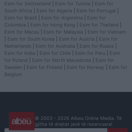
Esim for Switzerland
|
Esim for Tunisia
|
Esim for
South Africa
|
Esim for Algeria
|
Esim for Portugal
|
Esim for Brazil
|
Esim for Argentina
|
Esim for
Colombia
|
Esim for Hong Kong
|
Esim for Thailand
|
Esim for Macau
|
Esim for Malaysia
|
Esim for Vietnam
|
Esim for South Korea
|
Esim for Austria
|
Esim for
Netherlands
|
Esim for Australia
|
Esim for Russia
|
Esim for India
|
Esim for Chile
|
Esim for Peru
|
Esim
for Poland
|
Esim for North Macedonia
|
Esim for
Sweden
|
Esim for Finland
|
Esim for Norway
|
Esim for
Belgium
© 2003 -
2026 Albeu Online Media. Të
gjitha të drejtat janë të rezervuara!