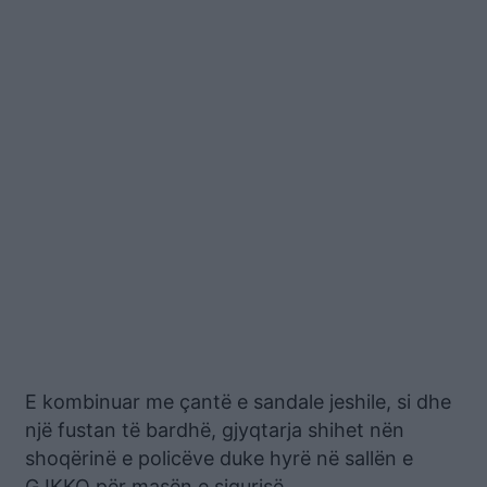
E kombinuar me çantë e sandale jeshile, si dhe
një fustan të bardhë, gjyqtarja shihet nën
shoqërinë e policëve duke hyrë në sallën e
GJKKO për masën e sigurisë.