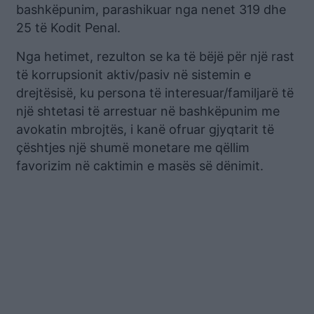
bashkëpunim, parashikuar nga nenet 319 dhe
25 të Kodit Penal.
Nga hetimet, rezulton se ka të bëjë për një rast
të korrupsionit aktiv/pasiv në sistemin e
drejtësisë, ku persona të interesuar/familjarë të
një shtetasi të arrestuar në bashkëpunim me
avokatin mbrojtës, i kanë ofruar gjyqtarit të
çështjes një shumë monetare me qëllim
favorizim në caktimin e masës së dënimit.