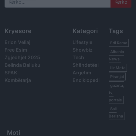
Search
Kryesore
Kategori
Tags
Erion Veliaj
Lifestyle
Edi Rama
Free Esim
Showbiz
Albania
Zgjedhjet 2025
Tech
News
Belinda Balluku
Shëndetësi
Ilir Meta
SPAK
Argetim
Piranjat
Kombëtarja
Enciklopedi
gazeta,
tv,
portale
Sali
Berisha
Moti