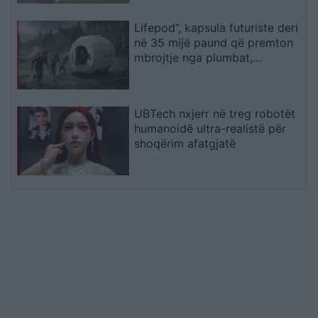
Lifepod”, kapsula futuriste deri
në 35 mijë paund që premton
mbrojtje nga plumbat,
bombardimet dhe fatkeqësitë
UBTech nxjerr në treg robotët
humanoidë ultra-realistë për
shoqërim afatgjatë