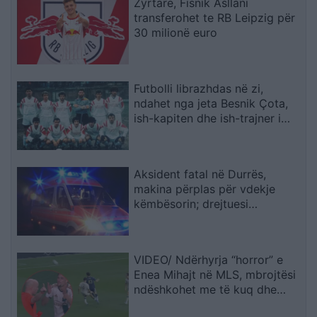
Zyrtare, Fisnik Asllani
transferohet te RB Leipzig për
30 milionë euro
Futbolli librazhdas në zi,
ndahet nga jeta Besnik Çota,
ish-kapiten dhe ish-trajner i
Sopotit
Aksident fatal në Durrës,
makina përplas për vdekje
këmbësorin; drejtuesi
shoqërohet në polici
VIDEO/ Ndërhyrja “horror” e
Enea Mihajt në MLS, mbrojtësi
ndëshkohet me të kuq dhe
gjobë