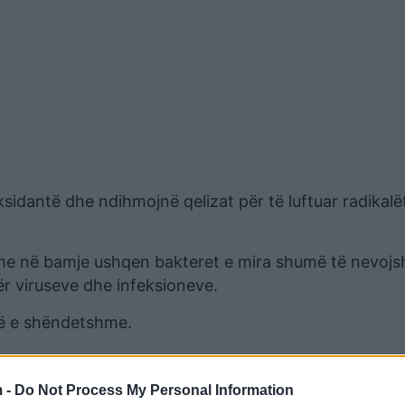
idantë dhe ndihmojnë qelizat për të luftuar radikalët 
shme në bamje ushqen bakteret e mira shumë të nevoj
ër viruseve dhe infeksioneve.
inë e shëndetshme.
 -
Do Not Process My Personal Information