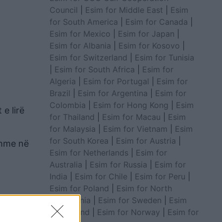
Council
|
Esim for Middle East
|
Esim
for South America
|
Esim for Canada
|
Esim for Mexico
|
Esim for Japan
|
Esim for Albania
|
Esim for Kosovo
|
Esim for Switzerland
|
Esim for Tunisia
|
Esim for South Africa
|
Esim for
Algeria
|
Esim for Portugal
|
Esim for
Brazil
|
Esim for Argentina
|
Esim for
Colombia
|
Esim for Hong Kong
|
Esim
e lirë
for Thailand
|
Esim for Macau
|
Esim
for Malaysia
|
Esim for Vietnam
|
Esim
for South Korea
|
Esim for Austria
|
shme në
Esim for Netherlands
|
Esim for
Australia
|
Esim for Russia
|
Esim for
India
|
Esim for Chile
|
Esim for Peru
|
Esim for Poland
|
Esim for North
Macedonia
|
Esim for Sweden
|
Esim
for Finland
|
Esim for Norway
|
Esim for