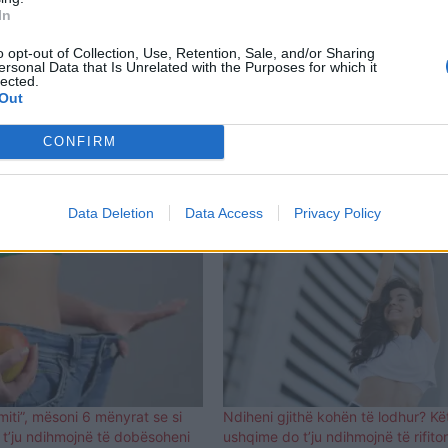
In
të e vitaminës C ndihmon në rritjen dhe përtëritjen e 
urën të duket më e lëmuar, më e re dhe më e shëndets
o opt-out of Collection, Use, Retention, Sale, and/or Sharing
ersonal Data that Is Unrelated with the Purposes for which it
lected.
: Me 2 gramë proteina për filxhan, bamja është një b
Out
etshëm.
CONFIRM
com
Data Deletion
Data Access
Privacy Policy
miti”, mësoni 6 mënyrat se si
Ndiheni gjithë kohën të lodhur? K
 t’ju ndihmojnë të dobësoheni
ushqime do t’ju ndihmojnë të rifito