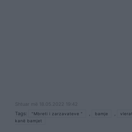
Shtuar
më
18.05.2022 19:42
Tags:
,
,
"Mbreti i zarzavateve "
bamje
vlera
kanë bamjet