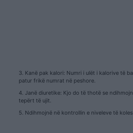
3. Kanë pak kalori: Numri i ulët i kalorive të
patur frikë numrat në peshore.
4. Janë diuretike: Kjo do të thotë se ndihmoj
tepërt të ujit.
5. Ndihmojnë në kontrollin e niveleve të kolest