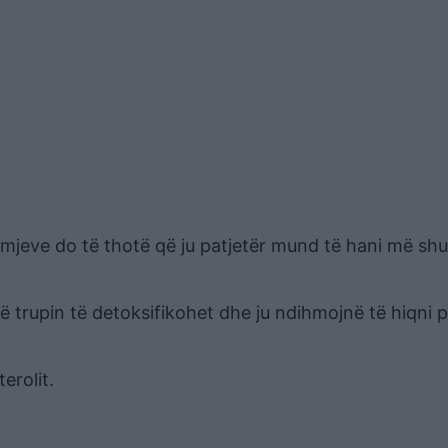
 bamjeve do të thotë që ju patjetër mund të hani më s
në trupin të detoksifikohet dhe ju ndihmojnë të hiqni 
erolit.