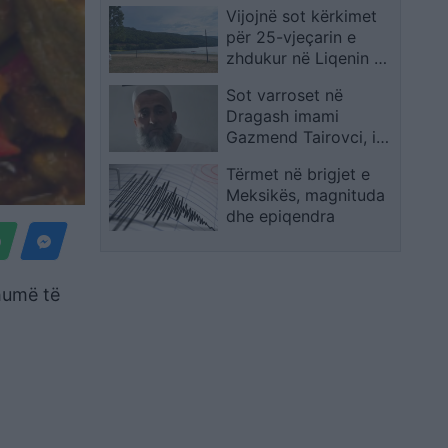
Vijojnë sot kërkimet
Qeverisë pritet deri në
për 25-vjeçarin e
mesin e korrikut
zhdukur në Liqenin e
Batllavës
Sot varroset në
Dragash imami
Gazmend Tairovci, i
vrarë mbrëmjen e së
Tërmet në brigjet e
hënës
Meksikës, magnituda
dhe epiqendra
shumë të