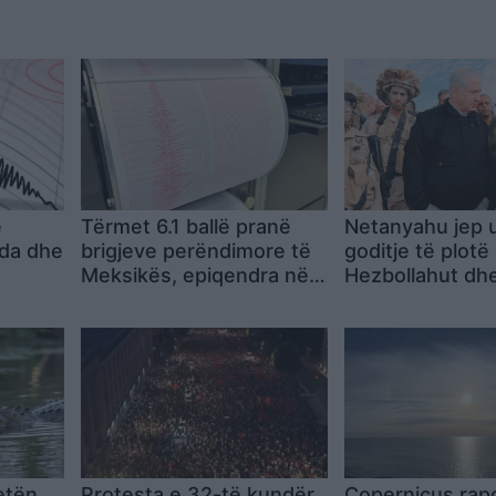
e
Tërmet 6.1 ballë pranë
Netanyahu jep 
da dhe
brigjeve perëndimore të
goditje të plotë
Meksikës, epiqendra në
Hezbollahut dhe
det dhe pa pasoja të
Izraeli nuk do t
rënda
nga jugu i Libani
etën
Protesta e 32-të kundër
Copernicus rap