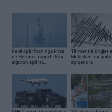
Pekini përfiton nga kriza
Tërmet në brigjet 
në Hormuz, raporti: Kina
Meksikës, magnitu
siguron epërsi
epiqendra
ekonomike dhe
gjeopolitike
SHBA kryen deportimin e
31-vjeçarja humb j