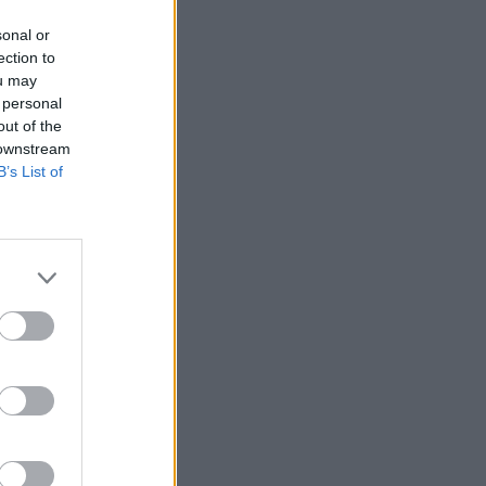
Belgium
sonal or
ection to
mjeve
ou may
 personal
out of the
 downstream
g limoni
B’s List of
në
nit të
ë
 e