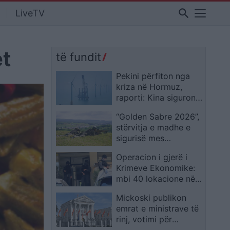
search
LiveTV
et
të fundit
Pekini përfiton nga
kriza në Hormuz,
raporti: Kina siguron
epërsi ekonomike dhe
“Golden Sabre 2026”,
gjeopolitike
stërvitja e madhe e
sigurisë mes
institucioneve
Operacion i gjerë i
vendore dhe
Krimeve Ekonomike:
ndërkombëtare
mbi 40 lokacione nën
bastisje, dyshime për
Mickoski publikon
mashtrim në importin
emrat e ministrave të
e naftës
rinj, votimi për
përbërjen e re të