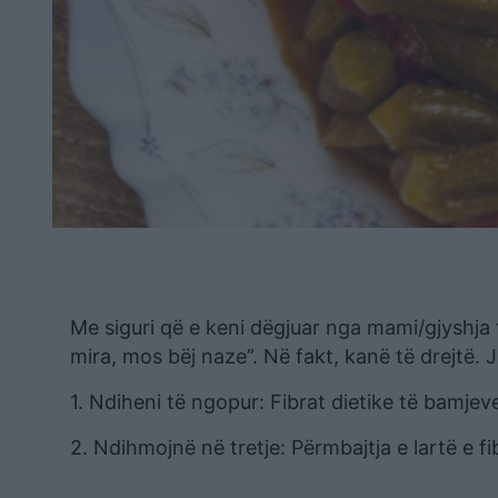
Me siguri që e keni dëgjuar nga mami/gjyshja 
mira, mos bëj naze”. Në fakt, kanë të drejtë. 
1. Ndiheni të ngopur: Fibrat dietike të bamjev
2. Ndihmojnë në tretje: Përmbajtja e lartë e f