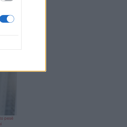
qelizave
hme.
urim
ëto pesë
ni