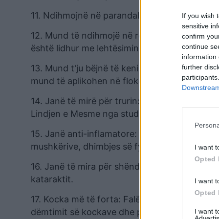
11. Ndihmojnë në parandalimin e sëmundjeve
If you wish 
sensitive in
12. Mund të ndihmojë në reduktimin e simpto
confirm you
continue se
është lidhur me lehtësimin e problemeve të f
information 
further disc
13. Mund t’ju bëjnë të keni flokë të shëndetsh
participants
mund të aplikohen në flokët.
Downstream 
14. Janë të mirë për trurin: Bamjet besohen t
Lindjen e Mesme nga studentët që kanë nevojë 
Persona
15. Janë anti-inflamatore: Kjo do të thotë se j
mushkërive, dhimbjes së fytit dhe sindromës së
I want t
Opted 
16. Janë të mira për shëndetin e syve: Vitamin
kataraktit.
I want t
Opted 
17. Kocka më të forta: Falë vitaminës K dhe f
dëmtimit së kockave dhe parandalimin e ost
I want 
Advertis