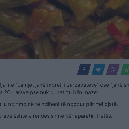
fjalinë “bamjet janë mbreti i zarzavateve” ose “janë 
Ja 20+ arsye pse nuk duhet t’u bëni naze:
e ju ndihmojnë të ndiheni të ngopur për më gjatë.
ibrave është e rëndësishme për aparatin tretës.