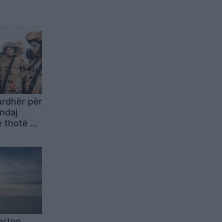
urdhër për
 ndaj
 thotë se
ë largohet
t
orton