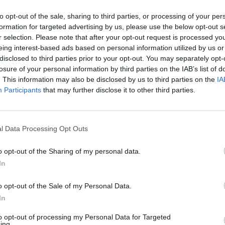
 të veshkave
to opt-out of the sale, sharing to third parties, or processing of your per
formation for targeted advertising by us, please use the below opt-out s
mave të astmës: Doza e fuqishme e vitaminës C e ba
r selection. Please note that after your opt-out request is processed y
eing interest-based ads based on personal information utilized by us or
rymëmarrjes si astma.
disclosed to third parties prior to your opt-out. You may separately opt-
losure of your personal information by third parties on the IAB’s list of
ëm: Bamjet e ziera, të ftohura dhe të përziera me lën
. This information may also be disclosed by us to third parties on the
IA
Participants
that may further disclose it to other third parties.
ë jenë një ushqim i mirë për trurin dhe hahen shpesh 
për “rifreskim” të trurit.
l Data Processing Opt Outs
anë të mira për kyçet, si dhe për trajtimin e inflamacio
 zorrës së irrituar.
o opt-out of the Sharing of my personal data.
In
at C dhe A janë të lidhura me reduktimin e rrezikut t
o opt-out of the Sale of my Personal Data.
In
olateve të saj, bamja është vlerësuar me parandalimin
eoporozës.
to opt-out of processing my Personal Data for Targeted
ing.