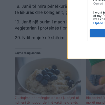
Opted 
18. Janë të mira për lëkurën: Përmbajtja e lar
të lëkurës dhe kolagjenit, gjë që e mban lëk
I want t
of my P
was col
19. Janë një burim i madh i proteinave bimore
Opted 
vegjetarian i proteinës fibroze, lehtësisht i tr
20. Ndihmojnë në shërimin e ulçerës./albeu.
Lajme të ngjashme:
7 ushqime për mëngjes që do t’ju bëjnë të
Bie poshtë “
ndiheni të ngopur deri në vaktin e drekës
mollët mund