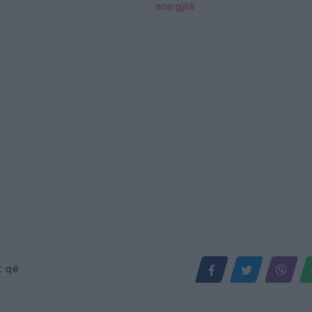
energjitë
t që