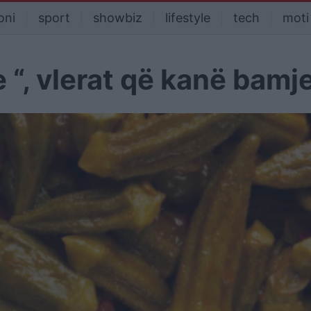
oni
sport
showbiz
lifestyle
tech
moti
 “, vlerat që kanë bamj