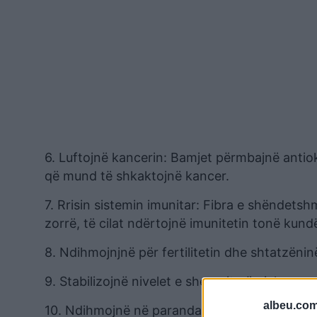
6. Luftojnë kancerin: Bamjet përmbajnë antioks
që mund të shkaktojnë kancer.
7. Rrisin sistemin imunitar: Fibra e shëndet
zorrë, të cilat ndërtojnë imunitetin tonë kund
8. Ndihmojnjnë për fertilitetin dhe shtatzën
9. Stabilizojnë nivelet e sheqerit në gjak.
albeu.com
10. Ndihmojnë në parandalimin e diabetit.