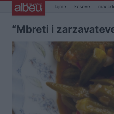
lajme
kosovë
maqed
“Mbreti i zarzavateve