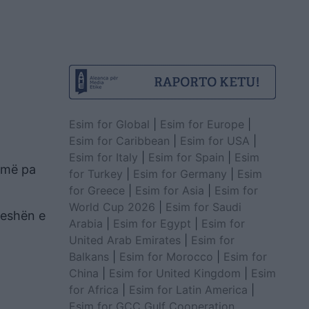
Esim for Global
|
Esim for Europe
|
Esim for Caribbean
|
Esim for USA
|
Esim for Italy
|
Esim for Spain
|
Esim
humë pa
for Turkey
|
Esim for Germany
|
Esim
for Greece
|
Esim for Asia
|
Esim for
World Cup 2026
|
Esim for Saudi
peshën e
Arabia
|
Esim for Egypt
|
Esim for
United Arab Emirates
|
Esim for
Balkans
|
Esim for Morocco
|
Esim for
China
|
Esim for United Kingdom
|
Esim
for Africa
|
Esim for Latin America
|
Esim for GCC Gulf Cooperation