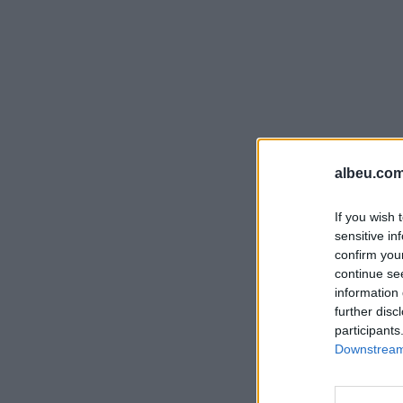
albeu.com
If you wish 
sensitive in
confirm you
continue se
information 
further disc
participants
Downstream 