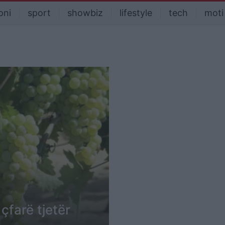
oni
sport
showbiz
lifestyle
tech
moti
çfarë tjetër