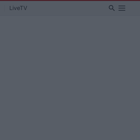
search
LiveTV