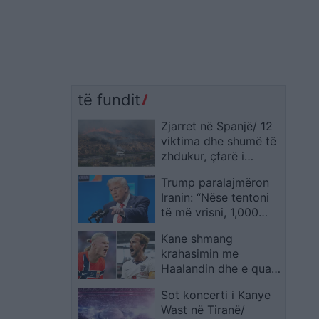
të fundit
Zjarret në Spanjë/ 12
viktima dhe shumë të
zhdukur, çfarë i
shkaktoi flakët masive
Trump paralajmëron
që ‘përpinë’ vendin
Iranin: “Nëse tentoni
të më vrisni, 1,000
raketa janë gati”;
Kane shmang
ultimatum Teheranit
krahasimin me
deri sonte për
Haalandin dhe e quan
Ngushticën e
“makinë” para Angli-
Hormuzit
Sot koncerti i Kanye
Norvegji
Wast në Tiranë/