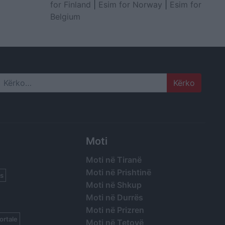
for Finland
|
Esim for Norway
|
Esim for
Belgium
Search
Moti
Moti në Tiranë
Moti në Prishtinë
s
Moti në Shkup
Moti në Durrës
Moti në Prizren
ortale
Moti në Tetovë