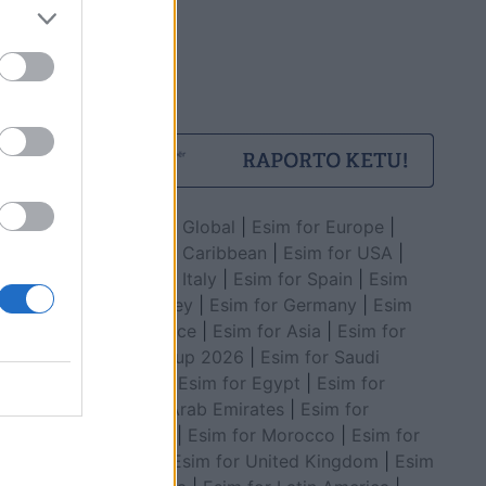
Esim for Global
|
Esim for Europe
|
Esim for Caribbean
|
Esim for USA
|
Esim for Italy
|
Esim for Spain
|
Esim
for Turkey
|
Esim for Germany
|
Esim
for Greece
|
Esim for Asia
|
Esim for
World Cup 2026
|
Esim for Saudi
Arabia
|
Esim for Egypt
|
Esim for
United Arab Emirates
|
Esim for
Balkans
|
Esim for Morocco
|
Esim for
China
|
Esim for United Kingdom
|
Esim