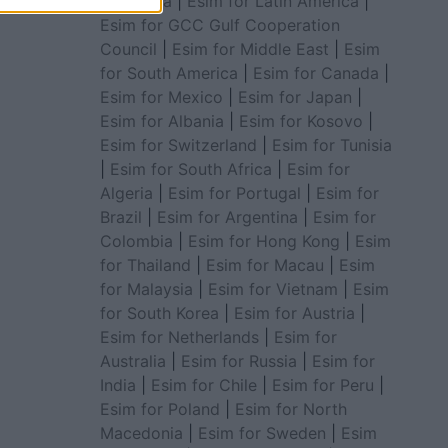
for Africa
|
Esim for Latin America
|
Esim for GCC Gulf Cooperation
Council
|
Esim for Middle East
|
Esim
for South America
|
Esim for Canada
|
Esim for Mexico
|
Esim for Japan
|
Esim for Albania
|
Esim for Kosovo
|
Esim for Switzerland
|
Esim for Tunisia
|
Esim for South Africa
|
Esim for
Algeria
|
Esim for Portugal
|
Esim for
Brazil
|
Esim for Argentina
|
Esim for
Colombia
|
Esim for Hong Kong
|
Esim
for Thailand
|
Esim for Macau
|
Esim
for Malaysia
|
Esim for Vietnam
|
Esim
for South Korea
|
Esim for Austria
|
Esim for Netherlands
|
Esim for
Australia
|
Esim for Russia
|
Esim for
India
|
Esim for Chile
|
Esim for Peru
|
Esim for Poland
|
Esim for North
Macedonia
|
Esim for Sweden
|
Esim