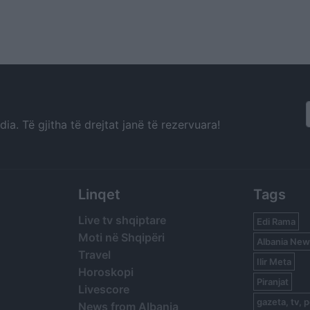
a. Të gjitha të drejtat janë të rezervuara!
Linqet
Tags
Live tv shqiptare
Edi Rama
Moti në Shqipëri
Albania New
Travel
Ilir Meta
Horoskopi
Piranjat
Livescore
gazeta, tv, p
News from Albania