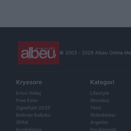
© 2003 -
2026 Albeu Online Medi
Kryesore
Kategori
Erion Veliaj
Lifestyle
Free Esim
Showbiz
Zgjedhjet 2025
Tech
Belinda Balluku
Shëndetësi
SPAK
Argetim
Kombëtarja
Enciklopedi