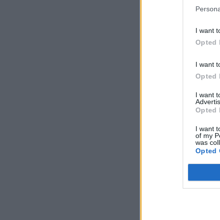
Persona
I want t
Opted 
I want t
Opted 
I want 
Advertis
Opted 
I want t
of my P
was col
Opted 