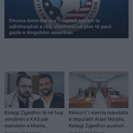
Dhoma Amerikane e Tregtisë apelon te
udhëheqësit e rinj: Vendosni në plan të parë
gazin e lëngshëm amerikan
Kolegji Zgjedhor lë në fuqi
Kërkoi t`i merrte mandatin
vendimin e KAS për
e deputetit Arjan Ndojës,
mandatin e Nisma
Kolegji Zgjedhor pushon
Shqipëria Bëhet
çështjen e Andia Ullirit