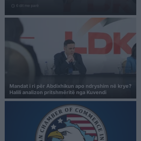
6 dit me parë
schedule
Mandat i ri për Abdixhikun apo ndryshim në krye?
Halili analizon pritshmëritë nga Kuvendi