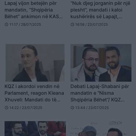
Lapaj vijon betejën për
“Nuk djeg jorganin për një
mandatin, “Shqipëria
plesht”, mandati i kaloi
Bëhet” ankimon në KAS
kushërirës së Lapajt,
vendimin e KQZ, kërkohet
reagon Shabani: E fal se
11:17 / 28/07/2025
16:58 / 23/07/2025
schedule
schedule
njohja e dorëheqjeve nga
nuk diti se ç’bëri, njeriu im
kandidimi
i afërt dha dorëheqjen
KQZ i akordoi vendin në
Debati Lapaj-Shabani për
Parlament, reagon Kleana
mandatin e “Nisma
Xhuveli: Mandati do të
Shqipëria Bëhet”/ KQZ
rikthehet tek i zoti kur të
merr vendimin, ja kush do
14:22 / 23/07/2025
13:44 / 23/07/2025
schedule
schedule
fitojmë betejën ligjore
të futet në Parlament