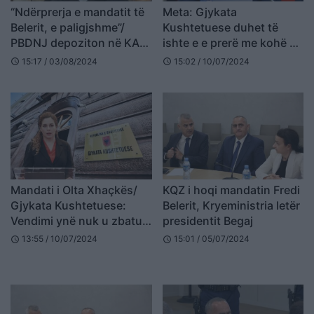
“Ndërprerja e mandatit të
Meta: Gjykata
Belerit, e paligjshme”/
Kushtetuese duhet të
PBDNJ depoziton në KAS
ishte e e prerë me kohë në
ankimimin, kërkon
lidhje me mandatin e
15:17 / 03/08/2024
15:02 / 10/07/2024
schedule
schedule
rrëzimin e vendimit
Xhaçkës
Mandati i Olta Xhaçkës/
KQZ i hoqi mandatin Fredi
Gjykata Kushtetuese:
Belerit, Kryeministria letër
Vendimi ynë nuk u zbatua
presidentit Begaj
nga Kuvendi
13:55 / 10/07/2024
15:01 / 05/07/2024
schedule
schedule