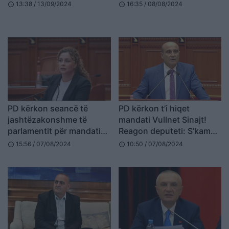
Nuk është hap në
Legjislacionin
13:38 / 13/09/2024
16:35 / 08/08/2024
schedule
schedule
drejtimin e duhur
PD kërkon seancë të
PD kërkon t’i hiqet
jashtëzakonshme të
mandati Vullnet Sinajt!
parlamentit për mandatin
Reagon deputeti: S’kam
e Olta Xhaçkës
përfituar asnjë lek nga
15:56 / 07/08/2024
10:50 / 07/08/2024
schedule
schedule
buxheti i shtetit