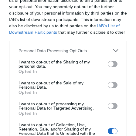
us or personal information disclosed to third parties prior to
your opt-out. You may separately opt-out of the further
disclosure of your personal information by third parties on the
Komisioni i Venecias
Jurgis Çyrbja la mandatin
IAB’s list of downstream participants. This information may
publikon raportin në lidhje
e deputetit pas thirrjes në
also be disclosed by us to third parties on the
IAB’s List of
me mandatin e Olta
SPAK, Elisa Spiropali i
Downstream Participants
that may further disclose it to other
Xhaçkës
njofton vakancën KQZ
11:51 / 10/12/2024
10:35 / 17/10/2024
schedule
schedule
third parties.
Personal Data Processing Opt Outs
I want to opt-out of the Sharing of my
personal data.
Opted In
I want to opt-out of the Sale of my
Personal Data.
Opted In
Mandati i Xhaçkës në
PS-PD përplasen për
Kushtetuese, Komisioni i
Xhaçkën/ Bardhi: E dinim
I want to opt-out of processing my
Venecias pranon
3 orë para vendimin tuaj,
Personal Data for Targeted Advertising.
kërkesën e Spiropalit për
hodhët në erë vendimin e
Opted In
18:33 / 25/09/2024
10:18 / 17/09/2024
schedule
schedule
opinion
Kushtetueses, Peleshi:
I want to opt-out of Collection, Use,
Venecia do ju shërbejë
Retention, Sale, and/or Sharing of my
edhe juve
Personal Data that Is Unrelated with the