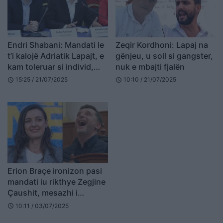
Endri Shabani: Mandati le
Zeqir Kordhoni: Lapaj na
t’i kalojë Adriatik Lapajt, e
gënjeu, u soll si gangster,
kam toleruar si individ,
nuk e mbajti fjalën
por na e ka dredhur
15:25 / 21/07/2025
10:10 / 21/07/2025
schedule
schedule
Erion Braçe ironizon pasi
mandati iu rikthye Zegjine
Çaushit, mesazhi i
fshehtë: E gjithë dita…
10:11 / 03/07/2025
schedule