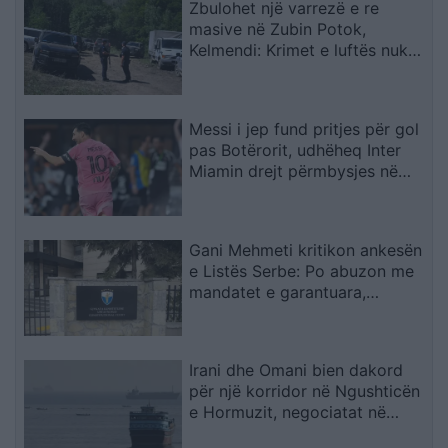
Zbulohet një varrezë e re
masive në Zubin Potok,
Kelmendi: Krimet e luftës nuk
parashkruhen kurrë
Messi i jep fund pritjes për gol
pas Botërorit, udhëheq Inter
Miamin drejt përmbysjes në
Kupën e Ligës
Gani Mehmeti kritikon ankesën
e Listës Serbe: Po abuzon me
mandatet e garantuara,
Kushtetuesja duhet t’ia ndalojë
veprimtarinë
Irani dhe Omani bien dakord
për një korridor në Ngushticën
e Hormuzit, negociatat në
fazën përfundimtare