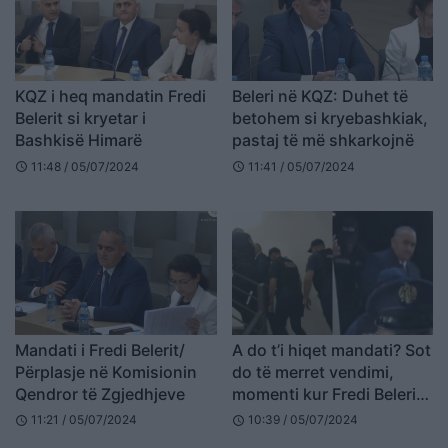
KQZ i heq mandatin Fredi
Beleri në KQZ: Duhet të
Belerit si kryetar i
betohem si kryebashkiak,
Bashkisë Himarë
pastaj të më shkarkojnë
11:48 / 05/07/2024
11:41 / 05/07/2024
schedule
schedule
Mandati i Fredi Belerit/
A do t’i hiqet mandati? Sot
Përplasje në Komisionin
do të merret vendimi,
Qendror të Zgjedhjeve
momenti kur Fredi Beleri
mbërrin në KQZ
11:21 / 05/07/2024
10:39 / 05/07/2024
schedule
schedule