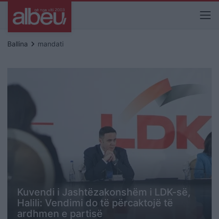
keyboard_arrow_right
Ballina
mandati
Kuvendi i Jashtëzakonshëm i LDK-së,
Halili: Vendimi do të përcaktojë të
ardhmen e partisë