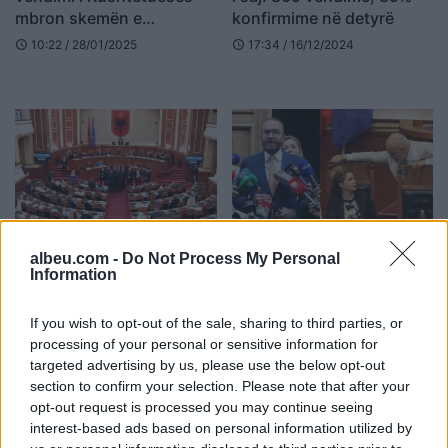
mbron skemën e
konfirmime në detyrë
ripërtëritjes së anëtarëve
10:22 / 28/01/2025
17:34 / 16/12/2024
schedule
schedule
të saj
Opinioni i Venecias “mollë
Mandati i Xhaçkës/
albeu.com -
Do Not Process My Personal
sherri” në Kuvend?
Gazment Bardhi: Venecia i
Information
Tensione dhe debate,
dha shuplakë
çfarë pritet të ndodhë
mazhorancës, konfirmoi
08:41 / 12/12/2024
12:33 / 10/12/2024
schedule
schedule
If you wish to opt-out of the sale, sharing to third parties, or
puçin kushtetues
processing of your personal or sensitive information for
targeted advertising by us, please use the below opt-out
section to confirm your selection. Please note that after your
opt-out request is processed you may continue seeing
interest-based ads based on personal information utilized by