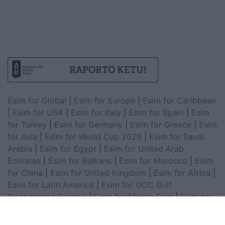
Esim for Global
|
Esim for Europe
|
Esim for Caribbean
|
Esim for USA
|
Esim for Italy
|
Esim for Spain
|
Esim
for Turkey
|
Esim for Germany
|
Esim for Greece
|
Esim
for Asia
|
Esim for World Cup 2026
|
Esim for Saudi
Arabia
|
Esim for Egypt
|
Esim for United Arab
Emirates
|
Esim for Balkans
|
Esim for Morocco
|
Esim
for China
|
Esim for United Kingdom
|
Esim for Africa
|
Esim for Latin America
|
Esim for GCC Gulf
Cooperation Council
|
Esim for Middle East
|
Esim for
South America
|
Esim for Canada
|
Esim for Mexico
|
Esim for Japan
|
Esim for Albania
|
Esim for Kosovo
|