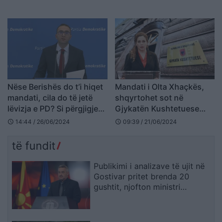
Nëse Berishës do t’i hiqet
Mandati i Olta Xhaçkës,
mandati, cila do të jetë
shqyrtohet sot në
lëvizja e PD? Si përgjigjet
Gjykatën Kushtetuese
Gazmend Bardhi
padia e PD-së
14:44 / 26/06/2024
09:39 / 21/06/2024
schedule
schedule
të fundit
Publikimi i analizave të ujit në
Gostivar pritet brenda 20
gushtit, njofton ministri
Klekovski