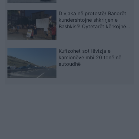
Divjaka në protestë/ Banorët
kundërshtojnë shkrirjen e
Bashkisë! Qytetarët kërkojnë
mbështetjen e deputetëve
Kufizohet sot lëvizja e
kamionëve mbi 20 tonë në
autoudhë