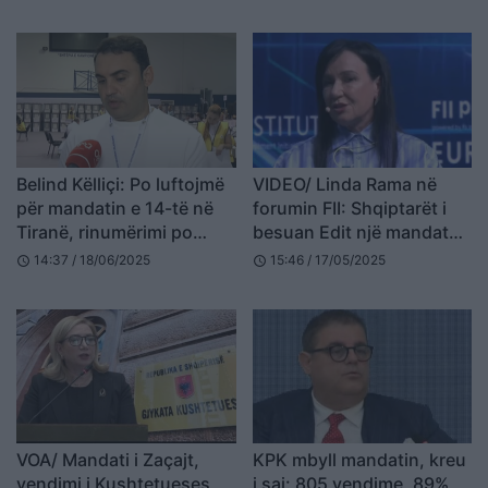
Belind Këlliçi: Po luftojmë
VIDEO/ Linda Rama në
për mandatin e 14-të në
forumin FII: Shqiptarët i
Tiranë, rinumërimi po
besuan Edit një mandat
nxjerr shtesa votash për
shumë të fortë,
14:37 / 18/06/2025
15:46 / 17/05/2025
schedule
schedule
PS-në
përgjegjësi e
jashtëzakonshme
VOA/ Mandati i Zaçajt,
KPK mbyll mandatin, kreu
vendimi i Kushtetueses
i saj: 805 vendime, 89%