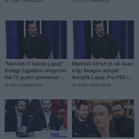
12:58 / 25/08/2025
12:20 / 19/08/2025
schedule
schedule
“Mandati t’i kalojë Lapajt”,
Mandati sërish jo në duart
Kolegji Zgjedhor shqyrton
e tij/ Reagon ashpër
më 13 gusht ankimimin e
Adriatik Lapaj: Pra PSD iu
Shqipëria Bëhet për
pranua dorëheqja, neve
19:11 / 05/08/2025
16:35 / 30/07/2025
schedule
schedule
vendimin e KAS
jo! Do vijë dita e asaj që
po kërkojmë